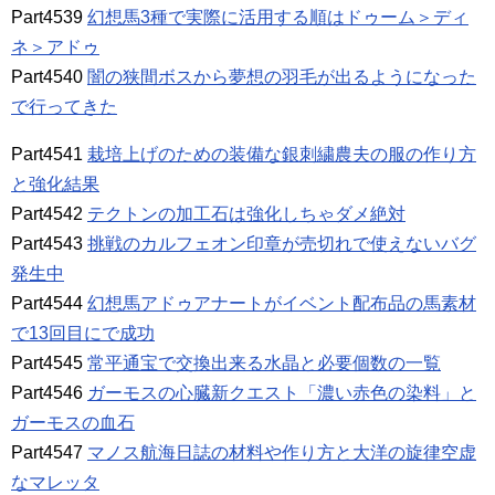
Part4539
幻想馬3種で実際に活用する順はドゥーム＞ディ
ネ＞アドゥ
Part4540
闇の狭間ボスから夢想の羽毛が出るようになった
で行ってきた
Part4541
栽培上げのための装備な銀刺繍農夫の服の作り方
と強化結果
Part4542
テクトンの加工石は強化しちゃダメ絶対
Part4543
挑戦のカルフェオン印章が売切れで使えないバグ
発生中
Part4544
幻想馬アドゥアナートがイベント配布品の馬素材
で13回目にで成功
Part4545
常平通宝で交換出来る水晶と必要個数の一覧
Part4546
ガーモスの心臓新クエスト「濃い赤色の染料」と
ガーモスの血石
Part4547
マノス航海日誌の材料や作り方と大洋の旋律空虚
なマレッタ