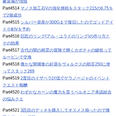
象装備が増殖
Part4514
マノス加工石Vの強化挑戦をスタック215の6.75％
で2個成功
Part4515
シルバー資産が300Gまで復旧したのでゴッドアイ
ド小剣Vを予約
Part4516
巨匠のリング(アル・ユラドのリング)の作り方と
その効果
Part4517
古代の闇の精霊の冒険で輝くカボチャの鍵拾って
ルービンで交換
Part4518
微かな闇捕食の起源をヴォルクスの助言250に使
ってスタック269
Part4519
2度目のイザベラ討伐でゲラノージャのイベント
クエスト報酬
Part4520
わずかなカーンの魔力を貰うベルオニア承認組合
の悩みクエ
Part4521
3匹目のディネを購入してオスメス揃ったので微