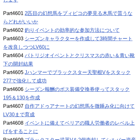
Part4601
2匹目の幻想馬をプィピコの夢見る木馬で貰うな
らどれがいいか
Part4602
釣りイベントの効率的な参加方法について
Part4603
シーズンキャラクターを作成して3時間チャート
を改良しつつLV60に
Part4604
パトリジオイベントとクリスマスの赤い＆青い靴
下の開封結果
Part4605
Jハンマーでブラックスター天聖棍Vをスタック
277で強化して成功
Part4606
シーズン報酬のボス装備交換券使ってスタック
195＆130を作成
Part4607
自作アドゥアナートの幻想馬を微睡み化に向けて
LV30まで育成
Part4608
イベントに備えてベリアの職人労働者のレベル上
げをすることに
Part4609
ブラックスター武器Vを2個売却してシルバー資産