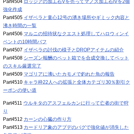
Part4504
ロッジアの加工石Vを売ってマノス加工石IVを2個
強化作成
Part4505
イザベラと童心12号の湧き場所やギミック内容と
沸き時間の一覧
Part4506
マルニの招待状なクエスト処理してハロウィンイ
ベントの10時間バフ
Part4507
イザベラの討伐の様子とDROPアイテムの紹介
Part4508
シーズン報酬のペット箱でを合成交換してペット
のスキル厳選完了
Part4509
マゴリアに沸いたカモメで釣れた魚の報告
Part4510
キャラ枠22人への拡張と全体カテゴリ30％割引ク
ーポンの使い道
Part4511
ウルキタのアスフェルカンに行って亡者の街で狩
り
Part4512
カーンの心臓の作り方
Part4513
カードリア象のアプデのバグで強化値が消失した