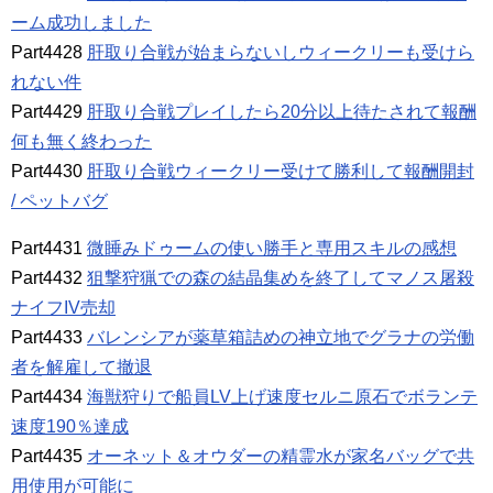
ーム成功しました
Part4428
肝取り合戦が始まらないしウィークリーも受けら
れない件
Part4429
肝取り合戦プレイしたら20分以上待たされて報酬
何も無く終わった
Part4430
肝取り合戦ウィークリー受けて勝利して報酬開封
/ ペットバグ
Part4431
微睡みドゥームの使い勝手と専用スキルの感想
Part4432
狙撃狩猟での森の結晶集めを終了してマノス屠殺
ナイフIV売却
Part4433
バレンシアが薬草箱詰めの神立地でグラナの労働
者を解雇して撤退
Part4434
海獣狩りで船員LV上げ速度セルニ原石でボランテ
速度190％達成
Part4435
オーネット＆オウダーの精霊水が家名バッグで共
用使用が可能に