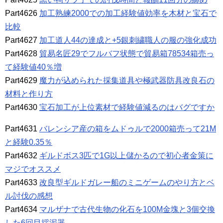
Part4626
加工熟練2000での加工経験値効率を木材と宝石で
比較
Part4627
加工道人44の達成と+5銀刺繍職人の服の強化成功
Part4628
貿易名匠29でフルバフ状態で貿易箱78534箱売っ
て経験値40％増
Part4629
魔力が込められた採集道具や極武器防具改良石の
材料と作り方
Part4630
宝石加工が上位素材で経験値減るのはバグですか
Part4631
バレンシア産の箱をムドゥルで2000箱売って21M
と経験0.35％
Part4632
ギルドボス3匹で1G以上儲かるので初心者金策に
マジでオススメ
Part4633
改良型ギルドガレー船のミニゲームのやり方とベ
ル討伐の感想
Part4634
マルザナで古代生物の化石を100M金塊と3個交換
した6回目採泥器