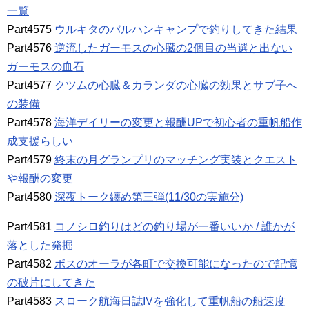
一覧
Part4575
ウルキタのバルハンキャンプで釣りしてきた結果
Part4576
逆流したガーモスの心臓の2個目の当選と出ない
ガーモスの血石
Part4577
クツムの心臓＆カランダの心臓の効果とサブ子へ
の装備
Part4578
海洋デイリーの変更と報酬UPで初心者の重帆船作
成支援らしい
Part4579
終末の月グランプリのマッチング実装とクエスト
や報酬の変更
Part4580
深夜トーク纏め第三弾(11/30の実施分)
Part4581
コノシロ釣りはどの釣り場が一番いいか / 誰かが
落とした発掘
Part4582
ボスのオーラが各町で交換可能になったので記憶
の破片にしてきた
Part4583
スローク航海日誌IVを強化して重帆船の船速度