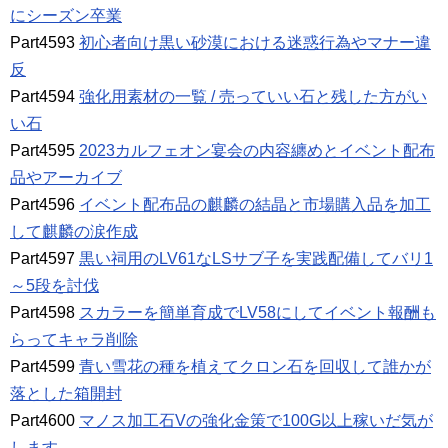
にシーズン卒業
Part4593
初心者向け黒い砂漠における迷惑行為やマナー違
反
Part4594
強化用素材の一覧 / 売っていい石と残した方がい
い石
Part4595
2023カルフェオン宴会の内容纏めとイベント配布
品やアーカイブ
Part4596
イベント配布品の麒麟の結晶と市場購入品を加工
して麒麟の涙作成
Part4597
黒い祠用のLV61なLSサブ子を実践配備してバリ1
～5段を討伐
Part4598
スカラーを簡単育成でLV58にしてイベント報酬も
らってキャラ削除
Part4599
青い雪花の種を植えてクロン石を回収して誰かが
落とした箱開封
Part4600
マノス加工石Vの強化金策で100G以上稼いだ気が
します