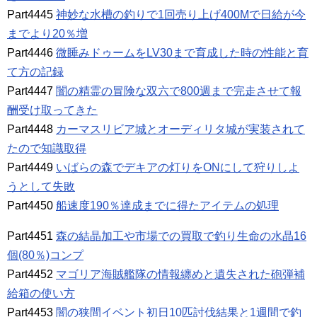
Part4445
神妙な水槽の釣りで1回売り上げ400Mで日給が今
までより20％増
Part4446
微睡みドゥームをLV30まで育成した時の性能と育
て方の記録
Part4447
闇の精霊の冒険な双六で800週まで完走させて報
酬受け取ってきた
Part4448
カーマスリビア城とオーディリタ城が実装されて
たので知識取得
Part4449
いばらの森でデキアの灯りをONにして狩りしよ
うとして失敗
Part4450
船速度190％達成までに得たアイテムの処理
Part4451
森の結晶加工や市場での買取で釣り生命の水晶16
個(80％)コンプ
Part4452
マゴリア海賊艦隊の情報纏めと遺失された砲弾補
給箱の使い方
Part4453
闇の狭間イベント初日10匹討伐結果と1週間で釣