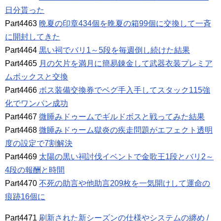
日分貰った
Part4463
晩夏の印章434個を晩夏の箱99個に交換して一斉
に開封してきた
Part4464
黒い祠でバリ1～5段を毎週倒し続けた結果
Part4465
月の欠片を満月に簡易錬金して武器衣装プレミア
ムボックスと交換
Part4466
ボス装備交換券でベグ手入手してスタック115強
化でワンパン成功
Part4467
微睡みドゥームでギルドボスと戦ってみた結果
Part4468
微睡みドゥーム獄炎の疾走問題がエフェクト透明
度の設定で7割解決
Part4469
太陽の黒い祠討伐イベントで金歌王1段とバリ2～
4段の報酬と時間
Part4470
不死の助言や他助言209枚を一気開けして運命の
痕跡16個に
Part4471
刷新された新シーズンの仕様やシステムの纏め /