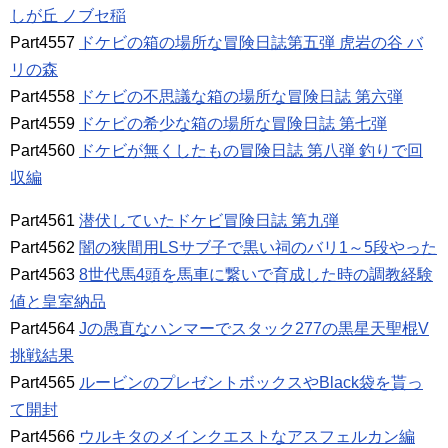
しが丘 ノブセ稲
Part4557
ドケビの箱の場所な冒険日誌第五弾 虎岩の谷 バ
リの森
Part4558
ドケビの不思議な箱の場所な冒険日誌 第六弾
Part4559
ドケビの希少な箱の場所な冒険日誌 第七弾
Part4560
ドケビが無くしたもの冒険日誌 第八弾 釣りで回
収編
Part4561
潜伏していたドケビ冒険日誌 第九弾
Part4562
闇の狭間用LSサブ子で黒い祠のバリ1～5段やった
Part4563
8世代馬4頭を馬車に繋いで育成した時の調教経験
値と皇室納品
Part4564
Jの愚直なハンマーでスタック277の黒星天聖棍V
挑戦結果
Part4565
ルービンのプレゼントボックスやBlack袋を貰っ
て開封
Part4566
ウルキタのメインクエストなアスフェルカン編