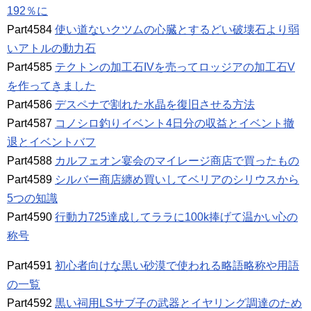
192％に
Part4584
使い道ないクツムの心臓とするどい破壊石より弱
いアトルの動力石
Part4585
テクトンの加工石IVを売ってロッジアの加工石V
を作ってきました
Part4586
デスペナで割れた水晶を復旧させる方法
Part4587
コノシロ釣りイベント4日分の収益とイベント撤
退とイベントバフ
Part4588
カルフェオン宴会のマイレージ商店で買ったもの
Part4589
シルバー商店纏め買いしてベリアのシリウスから
5つの知識
Part4590
行動力725達成してララに100k捧げて温かい心の
称号
Part4591
初心者向けな黒い砂漠で使われる略語略称や用語
の一覧
Part4592
黒い祠用LSサブ子の武器とイヤリング調達のため