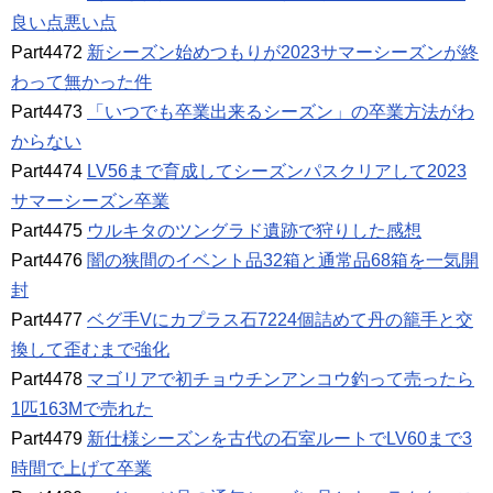
良い点悪い点
Part4472
新シーズン始めつもりが2023サマーシーズンが終
わって無かった件
Part4473
「いつでも卒業出来るシーズン」の卒業方法がわ
からない
Part4474
LV56まで育成してシーズンパスクリアして2023
サマーシーズン卒業
Part4475
ウルキタのツングラド遺跡で狩りした感想
Part4476
闇の狭間のイベント品32箱と通常品68箱を一気開
封
Part4477
ベグ手Vにカプラス石7224個詰めて丹の籠手と交
換して歪むまで強化
Part4478
マゴリアで初チョウチンアンコウ釣って売ったら
1匹163Mで売れた
Part4479
新仕様シーズンを古代の石室ルートでLV60まで3
時間で上げて卒業