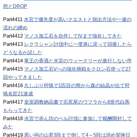
想とDROP
Part4411
水宮で優先度が高いクエストと脱出方法や一連の
流れの纏め
Part4412
マノス加工石を自作してIVまで強化してきた
Part4413
レクラシャン討伐中に一度港に戻って回復したら
どうなるか試した
Part4414
竜王の香酒と水宮のウィークリーが進行しない件
Part4415
マノス加工石Vへの強化挑戦をクロン石使って27
回やってきました
Part4416
久しぶり狩猟で1匹目の熊から森の結晶が出て狩
猟名匠21達成
Part4417
皇室調教納品書で石尻尾のワフラから8世代白馬
もらってきた
Part4418
水宮で赤ん坊のベル討伐に参加して報酬開封して
みた
Part4419
黒い祠の山君3段まで倒して4～5段は諦め冒険日