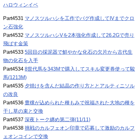
ハロウィンイベ
Part4531
マノスツルハシを工作でバグ作成してIVまでクロ
ン石強化
Part4532
マノスツルハシVを2本強化作成して26.2Gで売り
飛ばす金策
Part4533
5回目の採泥器で鮮やかな化石の欠片から古代生
物の化石を入手
Part4534
8世代馬を343Mで購入してスキル変更券使って駿
馬(1213M)
Part4535
夕焼けを含んだ結晶の作り方ととアルティニソル
の改良
Part4536
豊穣が込められた種もみで祝福された大地の種を
干し草の束と交換
Part4537
深夜トーク纏め第二弾(11/11)
Part4538
挑戦のカルフェオン印章で応募して激励のカルフ
ェオンコインで交換