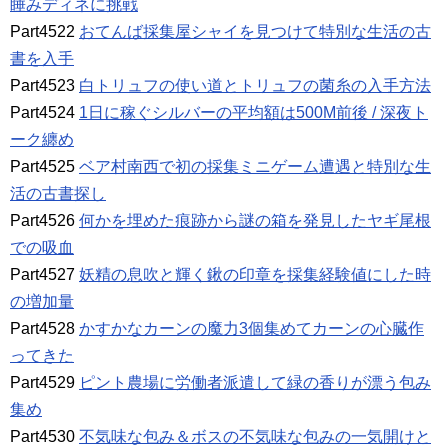
睡みディネに挑戦
Part4522
おてんば採集屋シャイを見つけて特別な生活の古
書を入手
Part4523
白トリュフの使い道とトリュフの菌糸の入手方法
Part4524
1日に稼ぐシルバーの平均額は500M前後 / 深夜ト
ーク纏め
Part4525
ベア村南西で初の採集ミニゲーム遭遇と特別な生
活の古書探し
Part4526
何かを埋めた痕跡から謎の箱を発見したヤギ尾根
での吸血
Part4527
妖精の息吹と輝く鍬の印章を採集経験値にした時
の増加量
Part4528
かすかなカーンの魔力3個集めてカーンの心臓作
ってきた
Part4529
ピント農場に労働者派遣して緑の香りが漂う包み
集め
Part4530
不気味な包み＆ボスの不気味な包みの一気開けと