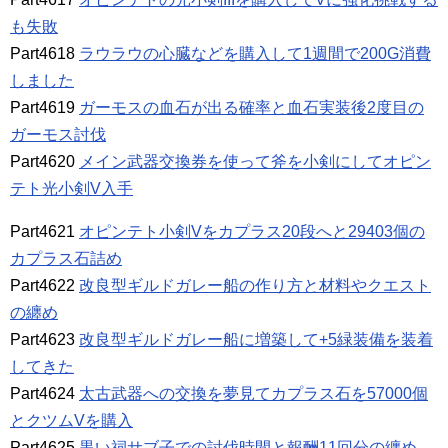
も失敗
Part4618
ラウラウの心臓などを購入して1週間で200G消費
しました
Part4619
ガーモスの血石が出る確率と血石実装後2度目の
ガーモス討伐
Part4620
メイン武器交換券を使って斧を小剣にしてオピン
テト光小剣V入手
Part4621
オピンテト小剣Vをカプラス20段へと29403個の
カプラス石詰め
Part4622
改良型ギルドガレー船の作り方と材料やクエスト
の纏め
Part4623
改良型ギルドガレー船に増築して+5緑装備を装着
してきた
Part4624
太古武器への交換を夢見てカプラス石を57000個
とクツムVを購入
Part4625
黒い祠サブ子での討伐時間と報酬11回分の纏め