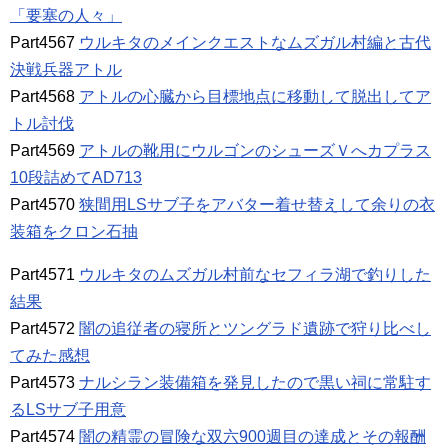
「要塞の人々」
Part4567
ウルキタのメインクエストなムズガル村編と古代
決戦兵器アトル
Part4568
アトルの心臓から目標地点に移動して脱出してア
トル討伐
Part4569
アトルの靴用にウルゴンのシューズＶへカプラス
10段詰めてAD713
Part4570
狭間用LSサブ子をアバター着せ替えして余りの衣
装箱をクロン石抽
Part4571
ウルキタのムズガル村前なセフィラ湖で釣りした
結果
Part4572
闇の追従者の寝所とツングラド遺跡で狩り比べし
てみた感想
Part4573
ナルシラン装備箱を発見したので黒い祠に常駐す
るLSサブ子用意
Part4574
闇の精霊の冒険な双六900週目の達成とその報酬