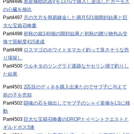
Part4496
黒星補助武器Vを137Gで購入し逆流したガーモス
の心臓を抽出
Part4497
月の欠片を簡易錬金した満月521個開封結果と巨
大な宝箱召喚書
Part4498
初秋の箱140個の開封結果と初秋の贈り物包み交
換で貢献度415達成
Part4499
ロスマゴのホワイトタマカイ釣って良さそうな売
り場探し
Part4500
ウルキタのツングラド遺跡なヤセリン湖で釣りし
た結果
Part4501
2匹目のディネを購入出来たのでサブ子に与えて
前の子を売却
Part4502
闘魂の石を抽出してサブ子のシャイ装備をLSに移
動
Part4503
巨大な宝箱召喚書のDROPとイベントクエストと
ギルドボス3連