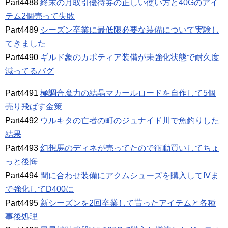
Part4488
終末の月取引優待券の正しい使い方と40Gのアイ
テム2個売って失敗
Part4489
シーズン卒業に最低限必要な装備について実験し
てきました
Part4490
ギルド象のカポティア装備が未強化状態で耐久度
減ってるバグ
Part4491
極調合魔力の結晶マカールロードを自作して5個
売り飛ばす金策
Part4492
ウルキタの亡者の町のジュナイド川で魚釣りした
結果
Part4493
幻想馬のディネが売ってたので衝動買いしてちょ
っと後悔
Part4494
間に合わせ装備にアクムシューズを購入してIVま
で強化してD400に
Part4495
新シーズンを2回卒業して貰ったアイテムと各種
事後処理