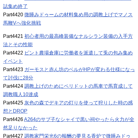
誌集め終了
Part4420
微睡みドゥームの材料集め用の調教上げでマノス
馬鞭Vへ強化挑戦
Part4421
初心者用の最高峰装備なナルシラン装備の入手方
法とその性能
Part4422
ピント農場倉庫に労働者を派遣して兎の包み集め
イベント
Part4423
ガーモスと赤ん坊のベルがHPが変わる仕様になっ
て討伐に28分
Part4424
調教上げのためにペリドットの馬車で馬育成して
調教職人10達成
Part4425
灰色の森でデキアの灯りを使って狩りした時の感
想とDROP
Part4426
A264のサブ子なシャイで黒い祠やったら火力が全
然足りなかった
Part4427
調教家門栄光6の報酬の夢見る香炉で微睡みドゥ