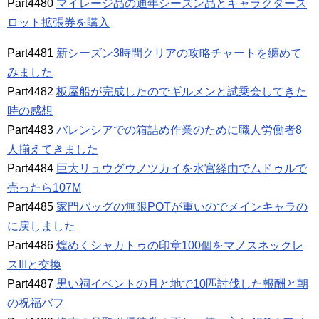
Part4480
マイレージ品の通年シーズン品とキャラクタース
ロット拡張券を購入
Part4481
新シーズン3時間クリアの攻略チャートを纏めて
みました
Part4482
板屋船が完成したのでギルメンと試乗会してきた
時の感想
Part4483
バレンシアでの箱詰め作業のために職人労働者8
人揃えてきました
Part4484
巨大リュウグウノツカイを水宮経由でムドゥルで
売ったら107M
Part4485
家門バッグの無限POTが重いのでメインキャラの
に戻しました
Part4486
煌めくシャカトゥの印章100個をマノスネックレ
スIIIと交換
Part4487
黒い祠イベントの月と地で10匹討伐した報酬と朝
の祝福バフ