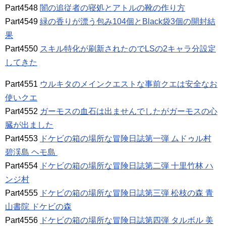
Part4548
闇の追従者の寝処とアトルの靴の作り方
Part4549
緑の香りが漂う包み104個とBlack袋3個の開封結
果
Part4550
スキル特化が刷新されたのでLSの2キャラ分設定
してきた
Part4551
ウルキタのメインクエストな事前クエは安全なお
使いクエ
Part4552
ガーモスの血石は出ませんでしたがガーモスの心
臓が出ました
Part4553
ドケビの箱の場所な冒険日誌第一弾 ムドゥル村
碧渓島 ヘモ島
Part4554
ドケビの箱の場所な冒険日誌第二弾 十里竹林 ハ
ンジ村
Part4555
ドケビの箱の場所な冒険日誌第三弾 松枝の森 青
山書院 ドケビの森
Part4556
ドケビの箱の場所な冒険日誌第四弾 タルボル 美