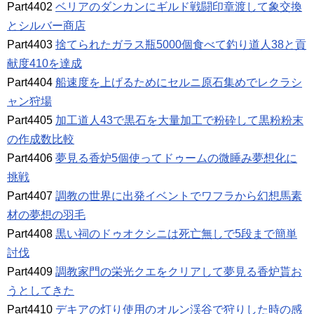
Part4402
ベリアのダンカンにギルド戦闘印章渡して象交換
とシルバー商店
Part4403
捨てられたガラス瓶5000個食べて釣り道人38と貢
献度410を達成
Part4404
船速度を上げるためにセルニ原石集めでレクラシ
ャン狩場
Part4405
加工道人43で黒石を大量加工で粉砕して黒粉粉末
の作成数比較
Part4406
夢見る香炉5個使ってドゥームの微睡み夢想化に
挑戦
Part4407
調教の世界に出発イベントでワフラから幻想馬素
材の夢想の羽毛
Part4408
黒い祠のドゥオクシニは死亡無しで5段まで簡単
討伐
Part4409
調教家門の栄光クエをクリアして夢見る香炉貰お
うとしてきた
Part4410
デキアの灯り使用のオルン渓谷で狩りした時の感