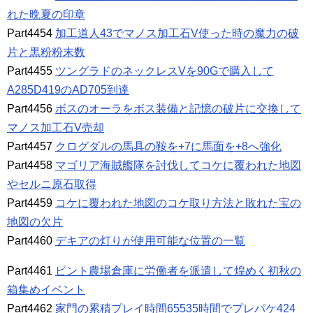
れた晩夏の印章
Part4454
加工道人43でマノス加工石V使った時の魔力の破
片と黒粉粉末数
Part4455
ツングラドのネックレスVを90Gで購入して
A285D419のAD705到達
Part4456
ボスのオーラをボス装備と記憶の破片に交換して
マノス加工石V売却
Part4457
クログダルの馬具の鞍を+7に馬面を+8へ強化
Part4458
マゴリア海賊艦隊を討伐してコケに覆われた地図
やセルニ原石取得
Part4459
コケに覆われた地図のコケ取り方法と敗れた宝の
地図の欠片
Part4460
デキアの灯りが使用可能な位置の一覧
Part4461
ピント農場倉庫に労働者を派遣して煌めく初秋の
箱集めイベント
Part4462
家門の累積プレイ時間65535時間でプレパケ424