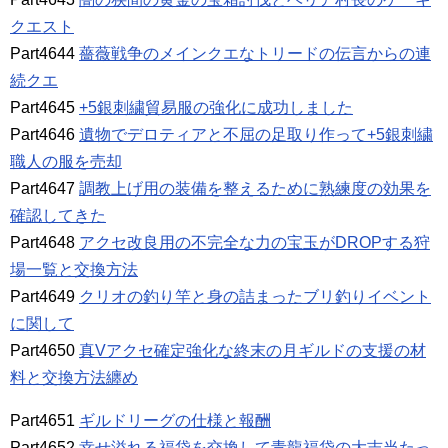
クエスト
Part4644
薔薇戦争のメインクエなトリードの伝言からの連
続クエ
Part4645
+5銀刺繍貿易服の強化に成功しました
Part4646
遺物でデロティアと不屈の足取り作って+5銀刺繍
職人の服を売却
Part4647
調教上げ用の装備を整えるために熟練度の効果を
確認してきた
Part4648
アクセ改良用の不完全な力の宝玉がDROPする狩
場一覧と交換方法
Part4649
クリオの釣り竿と身の詰まったブリ釣りイベント
に関して
Part4650
真Vアクセ確定強化な終末の月ギルドの支援の材
料と交換方法纏め
Part4651
ギルドリーグの仕様と報酬
Part4652
幸せ溢れる福袋を交換して青龍福袋の大吉当たっ