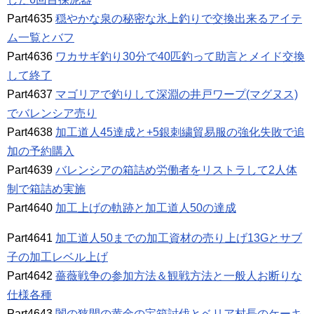
Part4635
穏やかな泉の秘密な氷上釣りで交換出来るアイテ
ム一覧とバフ
Part4636
ワカサギ釣り30分で40匹釣って助言とメイド交換
して終了
Part4637
マゴリアで釣りして深淵の井戸ワープ(マグヌス)
でバレンシア売り
Part4638
加工道人45達成と+5銀刺繍貿易服の強化失敗で追
加の予約購入
Part4639
バレンシアの箱詰め労働者をリストラして2人体
制で箱詰め実施
Part4640
加工上げの軌跡と加工道人50の達成
Part4641
加工道人50までの加工資材の売り上げ13Gとサブ
子の加工レベル上げ
Part4642
薔薇戦争の参加方法＆観戦方法と一般人お断りな
仕様各種
Part4643
闇の狭間の黄金の宝箱討伐とベリア村長のケーキ