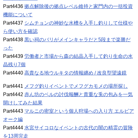
Part4436
拠点解除後の拠点レベル維持と家門内の一括投資
機能について
Part4437
シムチョンの神妙な水槽を入手し釣りして仕様や
ら使い方を確認
Part4438
黒い祠のバリがメインキャラだと5段まで楽勝だ
った
Part4439
労働者と市場から森の結晶入手して釣り生命の水
晶残り7個
Part4440
高貴なる地ウルキタの情報纏め / 改良型望遠鏡
Part4441
メフグ釣りイベントでメフグカモメの場所探し
Part4442
赤ん坊のベルの討伐報酬と貴重な兎の包みを一気
開けしてみた結果
Part4443
マルニの密室という個人狩場への入り方 エルビア
オーク編
Part4444
水宮サイコロなイベントの古代の闇の精霊の冒険
を13周完走