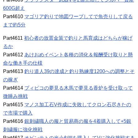
600G超え
Part4610
マゴリア釣りで地図ワープしてで魚売りして戻る
まで約5分
Part4611
初心者の放置金策で釣りと馬育成はどちらが稼げ
るか
Part4612
あけおめイベント各種の消化＆報酬受け取りと懸
命な働き手の仕様
Part4613
釣り道人39の達成と釣り熟練度1200への調整とそ
の稼ぎ
Part4614
プィピコの夢見る木馬で夢見る香炉を受け取って
微睡み挑戦
Part4615
マノス加工石V作成に失敗してクロン石尽きたの
で市場で購入
Part4616
銀刺繍職人の服と貿易商の服を4着購入して+5銀
刺繍服に強化挑戦
Part4617
オピンテトの光小剣IIIを購入してVに強化挑戦する