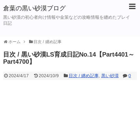
倉葉の黒い砂漠ブログ
黒い砂漠の初心者向け情報や金策などの攻略情報を纏めたプレイ
日記
ホーム
目次 / 纏め記事
目次 / 黒い砂漠LS育成日記No.14【Part4401～
Part4700】
2024/4/17
2024/10/9
目次 / 纏め記事
,
黒い砂漠
0