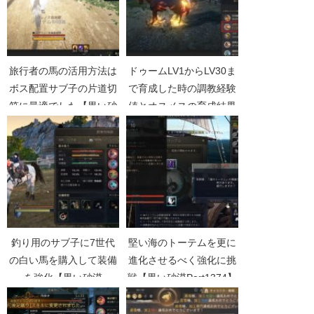
旅行者の馬の活用方法は
ドゥームLV1からLV30ま
ボス配置サブ子の片道切
で育成した時の調教経験
符に最適でした【黒い砂
値とオスメスの育成結果
漠Part4042】
の差【黒い砂漠
Part4399】
釣り用のサブ子に7世代
堅い海のトーテムを更に
の白い馬を購入して装備
進化させるべく強化に挑
を強化【黒い砂漠
戦【黒い砂漠Part1374】
Part2125】