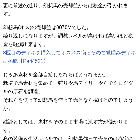
更に前述の通り、幻想馬の売却益からは税金が引かれま
す。
幻想馬(オス)の売却益は8878Mでした。
繰り返しになりますが、調教レベルが高ければ高いほど税
金を軽減出来ます。
3匹目のディネを購入してオスメス揃ったので微睡みディネ
に挑戦【Part4521】
じゃあ素材を全部自給したならばどうなるか。
栽培で馬素材を集めて、狩りや馬デイリーやらでクログダ
ルの原石を調達。
それらを使って幻想馬を作って売るなら稼げるのでしょう
か。
結論としては、素材をそのまま市場に流す方が儲かりま
す。
私の装備＆生活レベルでは、幻想馬作って売るのは赤字に