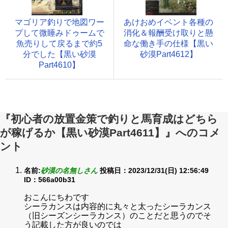
マゴリア釣りで地図ワー
あけおめイベント各種の
プして微睡みドゥームで
消化＆報酬受け取りと懸
魚売りして戻るまで約5
命な働き手の仕様【黒い
分でした【黒い砂漠
砂漠Part4612】
Part4610】
『初心者の放置金策で釣りと馬育成はどちら
が稼げるか【黒い砂漠Part4611】』へのコメ
ント
名前:
砂漠の名無しさん
投稿日：2023/12/31(日) 12:56:49
ID：566a00b31
おこんにちわです
シーラカンスは内容的に丸々と太ったシーラカンス
（旧シーズンシーラカンス）のことだと思うのでそ
う記載した方が良いのでは