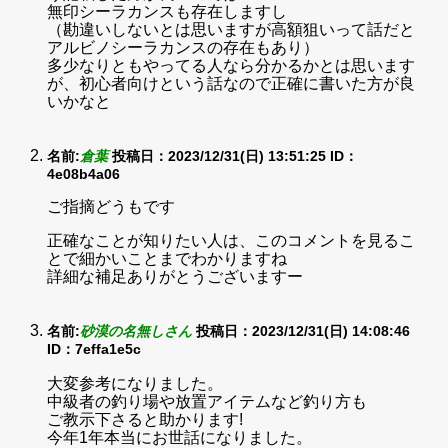
無印シーラカンスも存在しますし
（勘違いしないとは思いますが高額狙いって話だと
アルビノシーラカンスの存在もあり）
多少なりともやってる人なら分かるかとは思います
が、初心者向けという話なので正確に書いた方が良
いかなと
名前:
倉葉
投稿日：2023/12/31(日) 13:51:25
ID：
4e08b4a06
ご指摘どうもです
正確なことが知りたい人は、このコメントを見るこ
とで細かいことまでわかりますね
詳細な補足ありがとうございますー
名前:
砂漠の名無しさん
投稿日：2023/12/31(日) 14:08:46
ID：7effa1e5c
大変参考になりました。
中級者の釣り場や放置アイテムなど釣り方も
ご教示下さると助かります!
今年1年本当にお世話になりました。