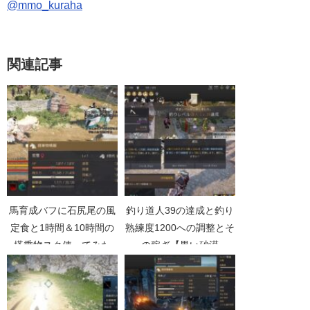
@mmo_kuraha
関連記事
馬育成バフに石尻尾の風
釣り道人39の達成と釣り
定食と1時間＆10時間の
熟練度1200への調整とそ
搭乗物スク使ってみた
の稼ぎ【黒い砂漠
【黒い砂漠Part3692】
Part4613】