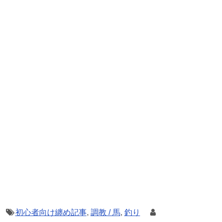
初心者向け纏め記事
,
調教 / 馬
,
釣り