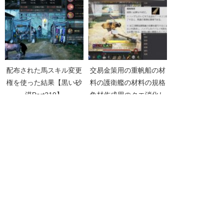
配布された馬スキル変更
交易金策用の重帆船の材
権を使った結果【黒い砂
料の護衛艦の材料の規格
漠Part319】
角材作成用のクエ消化し
て加工職人1達成【無課
金新規で黒い砂漠
Part014】