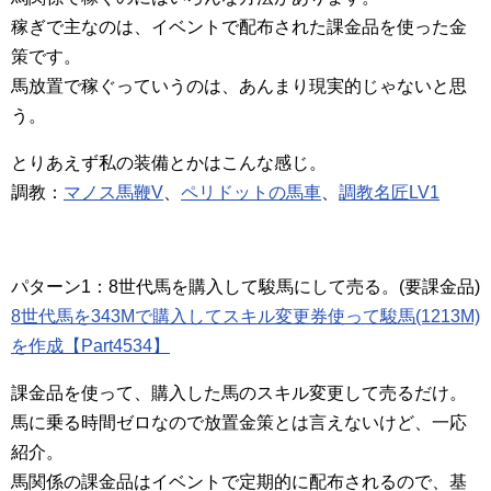
稼ぎで主なのは、イベントで配布された課金品を使った金
策です。
馬放置で稼ぐっていうのは、あんまり現実的じゃないと思
う。
とりあえず私の装備とかはこんな感じ。
調教：
マノス馬鞭V
、
ペリドットの馬車
、
調教名匠LV1
パターン1：8世代馬を購入して駿馬にして売る。(要課金品)
8世代馬を343Mで購入してスキル変更券使って駿馬(1213M)
を作成【Part4534】
課金品を使って、購入した馬のスキル変更して売るだけ。
馬に乗る時間ゼロなので放置金策とは言えないけど、一応
紹介。
馬関係の課金品はイベントで定期的に配布されるので、基