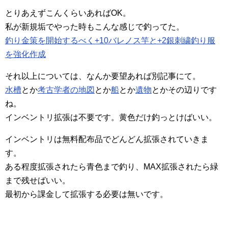
とりあえずこんくらいあればOK。
私が新規垢でやった時もこんな感じで釣ってた。
釣り金策を開始するべく+10バレノス竿と+2銀刺繍釣り服
を強化作成
それ以上については、なんか要望あれば別記事にて。
水槽
とか
考古学者の地図
とか
船
とか
遺物
とかその辺りです
ね。
インベントリ拡張は不要です。黄色だけ釣っとけばいい。
インベントリは無料配布品でどんどん拡張されていきま
す。
ある程度拡張されたら青色まで釣り、MAX拡張されたら緑
まで残せばいい。
最初から課金して拡張する必要は無いです。