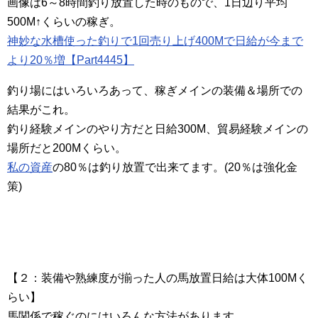
画像は6～8時間釣り放置した時のもので、1日辺り平均
500M↑くらいの稼ぎ。
神妙な水槽使った釣りで1回売り上げ400Mで日給が今まで
より20％増【Part4445】
釣り場にはいろいろあって、稼ぎメインの装備＆場所での
結果がこれ。
釣り経験メインのやり方だと日給300M、貿易経験メインの
場所だと200Mくらい。
私の資産
の80％は釣り放置で出来てます。(20％は強化金
策)
【２：装備や熟練度が揃った人の馬放置日給は大体100Mく
らい】
馬関係で稼ぐのにはいろんな方法があります。