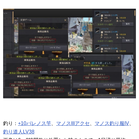
釣り：
+10バレノス竿
、
マノスIIIアクセ
、
マノス釣り服IV
、
釣り道人LV38