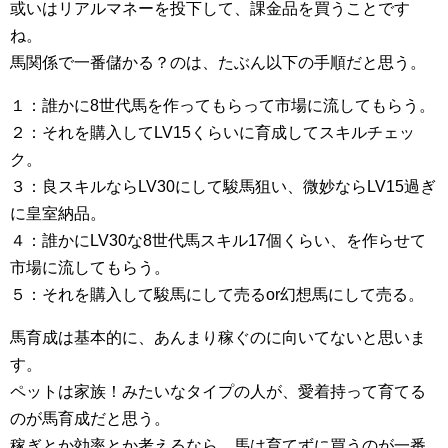
或いはリアルマネーを投下して、課金品を買うことです
ね。
馬関係で一番儲かる？のは、たぶん以下の手順だと思う。
１：誰かに8世代馬を作ってもらって市場に流してもらう。
２：それを購入してLV15くらいに育成してスキルチェッ
ク。
３：良スキルならLV30にして駿馬狙い、微妙ならLV15過ぎ
に皇室納品。
４：誰かにLV30な8世代馬スキル17個くらい、を作らせて
市場に流してもらう。
５：それを購入して駿馬にして売るor幻想馬にして売る。
馬育成は基本的に、あんまり稼ぐのに向いてないと思いま
す。
ペットは家族！みたいなタイプの人が、愛着持って育てる
のが馬育成だと思う。
稼ぎとか効率とか考えるなら、馬は育てずに買うのが一番