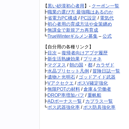
【
黒い砂漠初心者用
】-
クーポン一覧
┣
職業の選び方 最強職はあるのか
┣
省電力PC構成
/
PC設定
/
電気代
┣
初心者用の育成方法や金策纏め
┣
無課金で新規アカ再育成
┗
TrueWinterギルメン募集
–
公式
【自分用の各種リンク】
┣
目次
–
復帰者向けアプデ履歴
┣
新生活熟練効果
/
プリオネ
┣
マグヌス
/
朝の国
・
都
/
カラザド
┣
水晶プリセット凡例
/
冒険日誌一覧
┣
遺物と光明石
/
ゴッドアイド武器
┣
Vアクセクエ
/
ボスV確定強化
┣
無限POTの材料
/
倉庫＆労働者
┣
DROP率増加バフ
/
重帆船
┣
ADボーナス一覧
/
カプラス一覧
┗
ボス武器強化率
/
ボス防具強化率