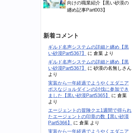
向けの職業紹介【黒い砂漠の
纏め記事Part003】
新着コメント
ギルド名声システムの詳細と纏め【黒
い砂漠Part5367】
に
倉葉
より
ギルド名声システムの詳細と纏め【黒
い砂漠Part5367】
に
砂漠の名無しさん
より
実装から一年経過でようやくエダニア
ボスなジョルダインの討伐に参加でき
ました【黒い砂漠Part5365】
に
倉葉
より
エージェントの冒険クエ1週間で得られ
たエージェントの印章の数【黒い砂漠
Part5366】
に
倉葉
より
実装から一年経過でようやくエダニア