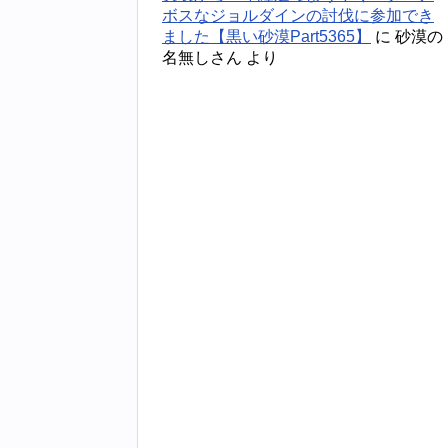
ボスなジョルダインの討伐に参加でき
ました【黒い砂漠Part5365】
に
砂漠の
名無しさん
より