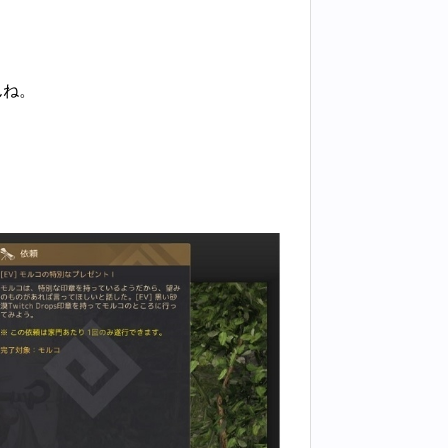
んね。
。