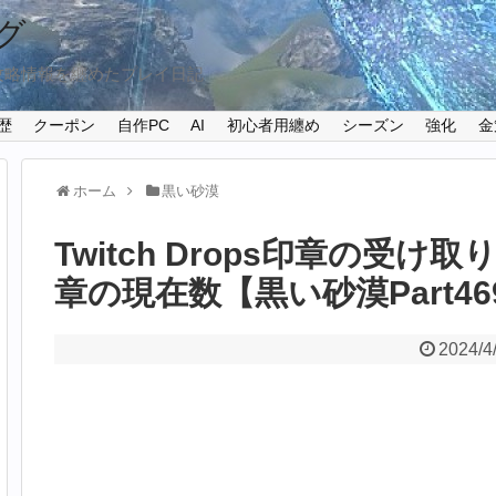
グ
攻略情報を纏めたプレイ日記
歴
クーポン
自作PC
AI
初心者用纏め
シーズン
強化
金
ホーム
黒い砂漠
Twitch Drops印章の受
章の現在数【黒い砂漠Part46
2024/4