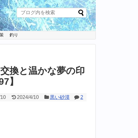
策
釣り
け取り交換と温かな夢の印
97】
/10
2024/4/10
黒い砂漠
2