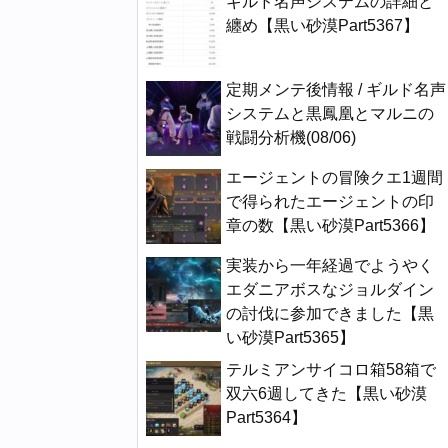
ギルド名声システムの詳細と
纏め【黒い砂漠Part5367】
定期メンテ後情報 / ギルド名声
システムと黒鳳凰とマルニの
戦闘分析機(08/06)
エージェントの冒険クエ1週間
で得られたエージェントの印
章の数【黒い砂漠Part5366】
実装から一年経過でようやく
エダニアボスなジョルダイン
の討伐に参加できました【黒
い砂漠Part5365】
テルミアンサイコロ箱58箱で
双六6週してきた【黒い砂漠
Part5364】