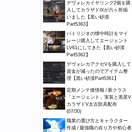
デヴォレカイヤリング2個を購
入してカラザドIXが六ヶ所揃
いました【黒い砂漠
Part5363】
パトリジオの懐中時計をマイ
レージ購入してエージェント
LV61にしてきた【黒い砂漠
Part5362】
デヴォレカアクセVを購入して
資金が減ったのでアイテム整
理【黒い砂漠Part5361】
定期メンテ後情報 / 新クラス
「エージェント」実装と黒星V
カラザドV太古防具配布
(07/30)
職業の選び方とキャラクター
作成 / 最強職の在り方や初心者