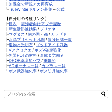
┣
無課金で新規アカ再育成
┗
TrueWinterギルメン募集
–
公式
【自分用の各種リンク】
┣
目次
–
復帰者向けアプデ履歴
┣
新生活熟練効果
/
プリオネ
┣
マグヌス
/
朝の国
・
都
/
カラザド
┣
水晶プリセット凡例
/
冒険日誌一覧
┣
遺物と光明石
/
ゴッドアイド武器
┣
Vアクセクエ
/
ボスV確定強化
┣
無限POTの材料
/
倉庫＆労働者
┣
DROP率増加バフ
/
重帆船
┣
ADボーナス一覧
/
カプラス一覧
┗
ボス武器強化率
/
ボス防具強化率