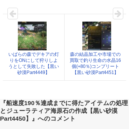
いばらの森でデキアの灯
森の結晶加工や市場での
りをONにして狩りしよ
買取で釣り生命の水晶16
うとして失敗した【黒い
個(+80％)コンプリート
砂漠Part4449】
【黒い砂漠Part4451】
『船速度190％達成までに得たアイテムの処理
とジューラティア海原石の作成【黒い砂漠
Part4450】』へのコメント