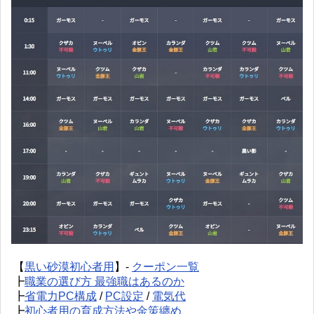
【
黒い砂漠初心者用
】-
クーポン一覧
┣
職業の選び方 最強職はあるのか
┣
省電力PC構成
/
PC設定
/
電気代
┣
初心者用の育成方法や金策纏め