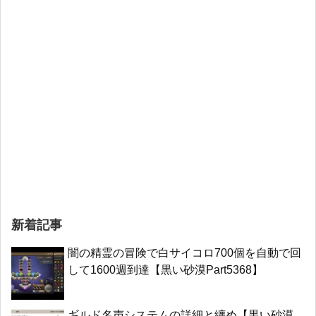
新着記事
闇の精霊の冒険で白サイコロ700個を自動で回
して1600週到達【黒い砂漠Part5368】
ギルド名声システムの詳細と纏め【黒い砂漠