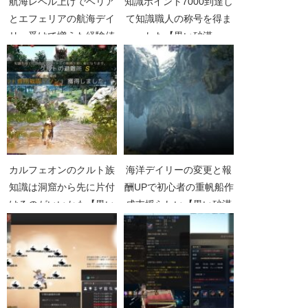
航海レベル上げでベリア
知識ポイント7000到達し
とエフェリアの航海デイ
て知識職人の称号を得ま
リー受けて増えた経験値
した【黒い砂漠
量【黒い砂漠Part2424】
Part2007】
カルフェオンのクルト族
海洋デイリーの変更と報
知識は洞窟から先に片付
酬UPで初心者の重帆船作
けるのがいいかも【黒い
成支援らしい【黒い砂漠
砂漠Part1775】
Part4578】