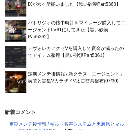
IXが六ヶ所揃いました【黒い砂漠Part5363】
パトリジオの懐中時計をマイレージ購入してエ
ージェントLV61にしてきた【黒い砂漠
Part5362】
デヴォレカアクセVを購入して資金が減ったの
でアイテム整理【黒い砂漠Part5361】
定期メンテ後情報 / 新クラス「エージェント」
実装と黒星VカラザドV太古防具配布(07/30)
新着コメント
定期メンテ後情報 / ギルド名声システムと黒鳳凰とマル