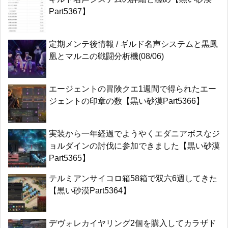
Part5367】
定期メンテ後情報 / ギルド名声システムと黒鳳
凰とマルニの戦闘分析機(08/06)
エージェントの冒険クエ1週間で得られたエー
ジェントの印章の数【黒い砂漠Part5366】
実装から一年経過でようやくエダニアボスなジ
ョルダインの討伐に参加できました【黒い砂漠
Part5365】
テルミアンサイコロ箱58箱で双六6週してきた
【黒い砂漠Part5364】
デヴォレカイヤリング2個を購入してカラザド