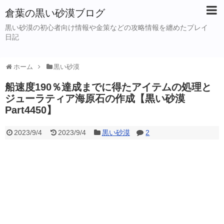
倉葉の黒い砂漠ブログ
黒い砂漠の初心者向け情報や金策などの攻略情報を纏めたプレイ
日記
ホーム
黒い砂漠
船速度190％達成までに得たアイテムの処理と
ジューラティア海原石の作成【黒い砂漠
Part4450】
2023/9/4
2023/9/4
黒い砂漠
2