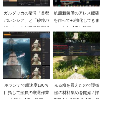
ガルダッカの暗号「首都
帆船新装備のアレス艦砲
バレンシア」と「砂粒バ
を作って+6強化してきま
ザール」クリアで知識10
した【黒い砂漠
種コンプリートしました
Part1975】
【黒い砂漠Part3629】
ボランテで船速度190％
光る粉を買えたので護衛
目指して船員の厳選作業
船の材料集めを開始 / 採
を開始【黒い砂漠
集職人LV10達成【黒い砂
Part4378】
漠Part1411】