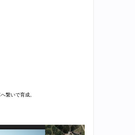
車へ繋いで育成。