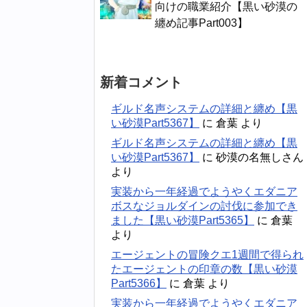
向けの職業紹介【黒い砂漠の
纏め記事Part003】
新着コメント
ギルド名声システムの詳細と纏め【黒
い砂漠Part5367】
に
倉葉
より
ギルド名声システムの詳細と纏め【黒
い砂漠Part5367】
に
砂漠の名無しさん
より
実装から一年経過でようやくエダニア
ボスなジョルダインの討伐に参加でき
ました【黒い砂漠Part5365】
に
倉葉
より
エージェントの冒険クエ1週間で得られ
たエージェントの印章の数【黒い砂漠
Part5366】
に
倉葉
より
実装から一年経過でようやくエダニア