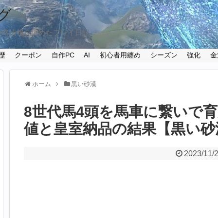
グ
攻略情報を纏めたプレイ日記
歴
クーポン
自作PC
AI
初心者用纏め
シーズン
強化
金
ホーム
黒い砂漠
8世代馬4頭を馬車に繋いで
値と皇室納品の結果【黒い砂漠P
2023/11/