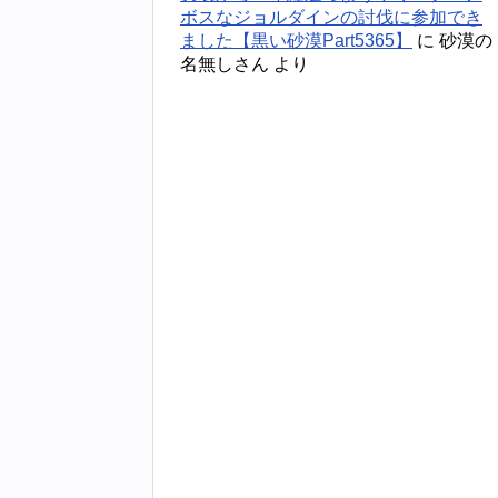
ボスなジョルダインの討伐に参加でき
ました【黒い砂漠Part5365】
に
砂漠の
名無しさん
より