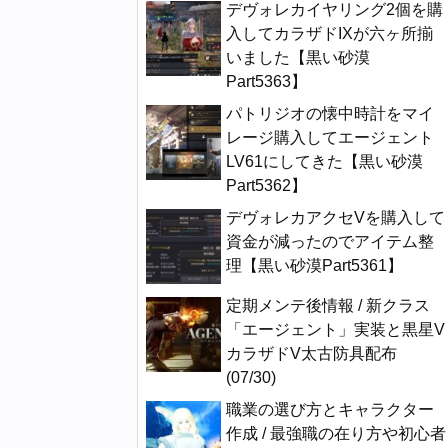
デヴォレカイヤリング2個を購
入してカラザドIXが六ヶ所揃
いました【黒い砂漠
Part5363】
パトリジオの懐中時計をマイ
レージ購入してエージェント
LV61にしてきた【黒い砂漠
Part5362】
デヴォレカアクセVを購入して
資金が減ったのでアイテム整
理【黒い砂漠Part5361】
定期メンテ後情報 / 新クラス
「エージェント」実装と黒星V
カラザドV太古防具配布
(07/30)
職業の選び方とキャラクター
作成 / 最強職の在り方や初心者