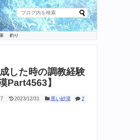
策
釣り
育成した時の調教経験
art4563】
27
2023/12/31
黒い砂漠
2