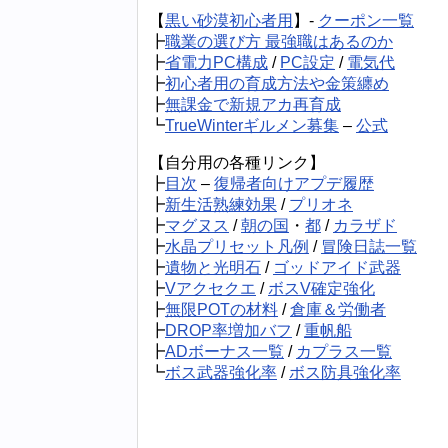
【
黒い砂漠初心者用
】-
クーポン一覧
┣
職業の選び方 最強職はあるのか
┣
省電力PC構成
/
PC設定
/
電気代
┣
初心者用の育成方法や金策纏め
┣
無課金で新規アカ再育成
┗
TrueWinterギルメン募集
–
公式
【自分用の各種リンク】
┣
目次
–
復帰者向けアプデ履歴
┣
新生活熟練効果
/
プリオネ
┣
マグヌス
/
朝の国
・
都
/
カラザド
┣
水晶プリセット凡例
/
冒険日誌一覧
┣
遺物と光明石
/
ゴッドアイド武器
┣
Vアクセクエ
/
ボスV確定強化
┣
無限POTの材料
/
倉庫＆労働者
┣
DROP率増加バフ
/
重帆船
┣
ADボーナス一覧
/
カプラス一覧
┗
ボス武器強化率
/
ボス防具強化率