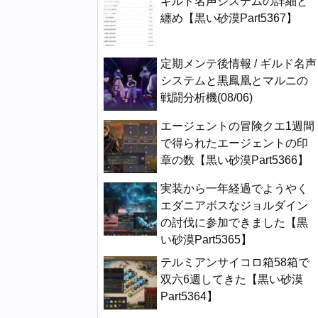
ギルド名声システムの詳細と
纏め【黒い砂漠Part5367】
定期メンテ後情報 / ギルド名声
システムと黒鳳凰とマルニの
戦闘分析機(08/06)
エージェントの冒険クエ1週間
で得られたエージェントの印
章の数【黒い砂漠Part5366】
実装から一年経過でようやく
エダニアボスなジョルダイン
の討伐に参加できました【黒
い砂漠Part5365】
テルミアンサイコロ箱58箱で
双六6週してきた【黒い砂漠
Part5364】