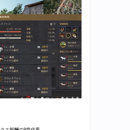
クエ報酬の8世代馬。