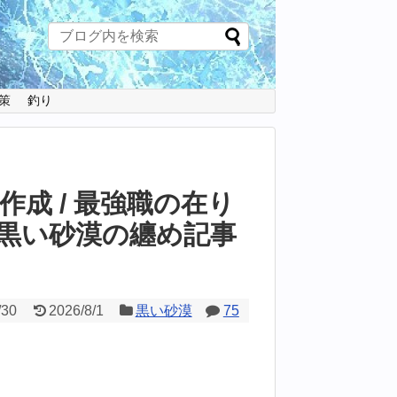
策
釣り
成 / 最強職の在り
黒い砂漠の纏め記事
/30
2026/8/1
黒い砂漠
75