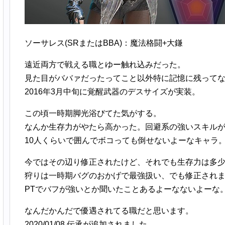
ソーサレス(SRまたはBBA)：魔法格闘+大鎌
遠近両方で戦える職とゆー触れ込みだった。
見た目がババァだったってこと以外特に記憶に残って
2016年3月中旬に覚醒武器のデスサイズが実装。
この頃一時期脚光浴びてた気がする。
なんか生存力がやたら高かった。回避系の強いスキル
10人くらいで囲んでボコっても倒せないよーなキャラ
今ではその辺り修正されたけど、それでも生存力は多
狩りは一時期バグのおかげで最強扱い、でも修正され
PTでバフが強いとか聞いたことあるよーなないよーな
なんだかんだで優遇されてる職だと思います。
2020/01/08 伝承が追加されました。