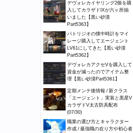
デヴォレカイヤリング2個を購
入してカラザドIXが六ヶ所揃
いました【黒い砂漠
Part5363】
パトリジオの懐中時計をマイ
レージ購入してエージェント
LV61にしてきた【黒い砂漠
Part5362】
デヴォレカアクセVを購入して
資金が減ったのでアイテム整
理【黒い砂漠Part5361】
定期メンテ後情報 / 新クラス
「エージェント」実装と黒星V
カラザドV太古防具配布
(07/30)
職業の選び方とキャラクター
作成 / 最強職の在り方や初心者