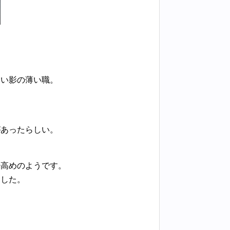
ない影の薄い職。
があったらしい。
。
少高めのようです。
ました。
。