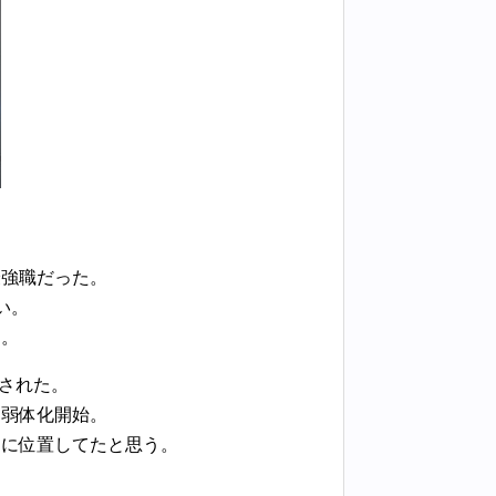
最強職だった。
い。
リ。
装された。
ら弱体化開始。
位に位置してたと思う。
。