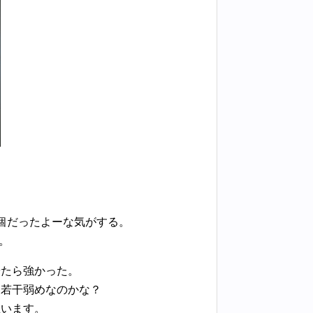
個だったよーな気がする。
。
やたら強かった。
は若干弱めなのかな？
思います。