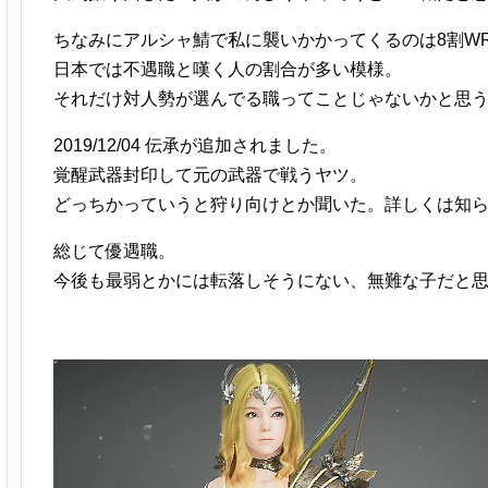
ちなみにアルシャ鯖で私に襲いかかってくるのは8割W
日本では不遇職と嘆く人の割合が多い模様。
それだけ対人勢が選んでる職ってことじゃないかと思
2019/12/04 伝承が追加されました。
覚醒武器封印して元の武器で戦うヤツ。
どっちかっていうと狩り向けとか聞いた。詳しくは知
総じて優遇職。
今後も最弱とかには転落しそうにない、無難な子だと