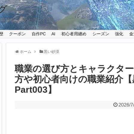
グ
攻略情報を纏めたプレイ日記
歴
クーポン
自作PC
AI
初心者用纏め
シーズン
強化
金
ホーム
黒い砂漠
職業の選び方とキャラクター作
方や初心者向けの職業紹介【
Part003】
2026/7