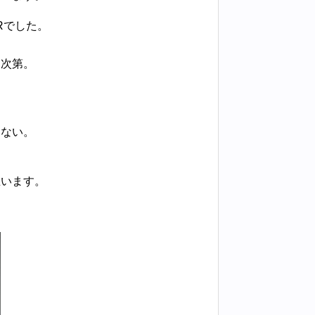
Rでした。
う次第。
らない。
思います。