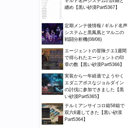
ギルド名声システムの詳細と
纏め【黒い砂漠Part5367】
定期メンテ後情報 / ギルド名声
システムと黒鳳凰とマルニの
戦闘分析機(08/06)
エージェントの冒険クエ1週間
で得られたエージェントの印
章の数【黒い砂漠Part5366】
実装から一年経過でようやく
エダニアボスなジョルダイン
の討伐に参加できました【黒
い砂漠Part5365】
テルミアンサイコロ箱58箱で
双六6週してきた【黒い砂漠
Part5364】