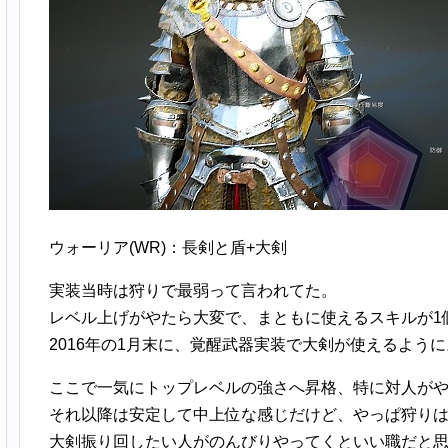
ウォーリア(WR)：長剣と盾+大剣
実装当時は狩りで最弱って言われてた。
レベル上げがやたら大変で、まともに使えるスキルが1
2016年の1月末に、覚醒武器実装で大剣が使えるように
ここで一気にトップレベルの強さへ昇格、特に対人が
それ以降は安定して中上位な感じだけど、やっぱ狩り
大剣振り回したい人がのんびりやってくといい職だと