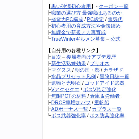
【
黒い砂漠初心者用
】-
クーポン一覧
┣
職業の選び方 最強職はあるのか
┣
省電力PC構成
/
PC設定
/
電気代
┣
初心者用の育成方法や金策纏め
┣
無課金で新規アカ再育成
┗
TrueWinterギルメン募集
–
公式
【自分用の各種リンク】
┣
目次
–
復帰者向けアプデ履歴
┣
新生活熟練効果
/
プリオネ
┣
マグヌス
/
朝の国
・
都
/
カラザド
┣
水晶プリセット凡例
/
冒険日誌一覧
┣
遺物と光明石
/
ゴッドアイド武器
┣
Vアクセクエ
/
ボスV確定強化
┣
無限POTの材料
/
倉庫＆労働者
┣
DROP率増加バフ
/
重帆船
┣
ADボーナス一覧
/
カプラス一覧
┗
ボス武器強化率
/
ボス防具強化率