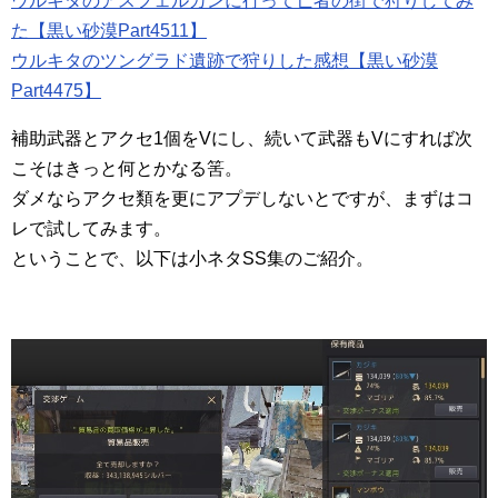
ウルキタのアスフェルカンに行って亡者の街で狩りしてみ
た【黒い砂漠Part4511】
ウルキタのツングラド遺跡で狩りした感想【黒い砂漠
Part4475】
補助武器とアクセ1個をVにし、続いて武器もVにすれば次
こそはきっと何とかなる筈。
ダメならアクセ類を更にアプデしないとですが、まずはコ
レで試してみます。
ということで、以下は小ネタSS集のご紹介。