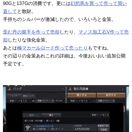
90Gと137Gの消費です。更には
幻想馬を買って売って買い
直して
と散財。
手持ちのシルバーが激減したので、いろいろと金策。
歪む丹の籠手を作って売却
したり、
マノス加工石V作って売
却
したりな強化金策。
あとは
極マカールロード作って売ったり
もですね。
その辺りの金策あれこれの詳細は、今後おいおい追加公開
予定です。