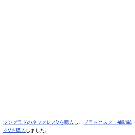
ツングラドのネックレスVを購入
し、
ブラックスター補助武
器Vも購入
しました。