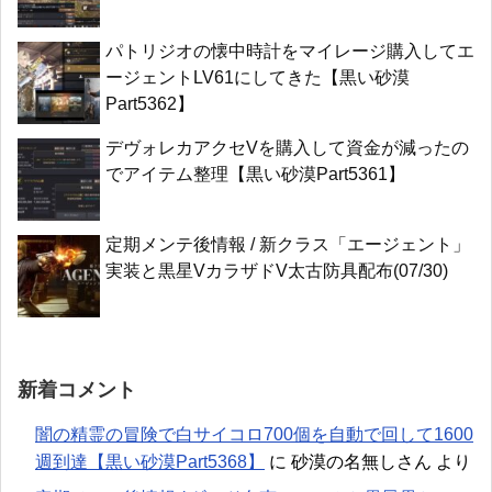
パトリジオの懐中時計をマイレージ購入してエ
ージェントLV61にしてきた【黒い砂漠
Part5362】
デヴォレカアクセVを購入して資金が減ったの
でアイテム整理【黒い砂漠Part5361】
定期メンテ後情報 / 新クラス「エージェント」
実装と黒星VカラザドV太古防具配布(07/30)
新着コメント
闇の精霊の冒険で白サイコロ700個を自動で回して1600
週到達【黒い砂漠Part5368】
に
砂漠の名無しさん
より