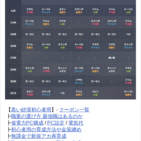
【
黒い砂漠初心者用
】-
クーポン一覧
┣
職業の選び方 最強職はあるのか
┣
省電力PC構成
/
PC設定
/
電気代
┣
初心者用の育成方法や金策纏め
┣
無課金で新規アカ再育成