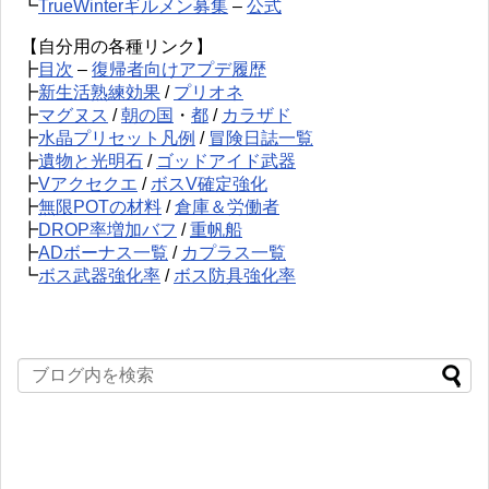
┗
TrueWinterギルメン募集
–
公式
【自分用の各種リンク】
┣
目次
–
復帰者向けアプデ履歴
┣
新生活熟練効果
/
プリオネ
┣
マグヌス
/
朝の国
・
都
/
カラザド
┣
水晶プリセット凡例
/
冒険日誌一覧
┣
遺物と光明石
/
ゴッドアイド武器
┣
Vアクセクエ
/
ボスV確定強化
┣
無限POTの材料
/
倉庫＆労働者
┣
DROP率増加バフ
/
重帆船
┣
ADボーナス一覧
/
カプラス一覧
┗
ボス武器強化率
/
ボス防具強化率