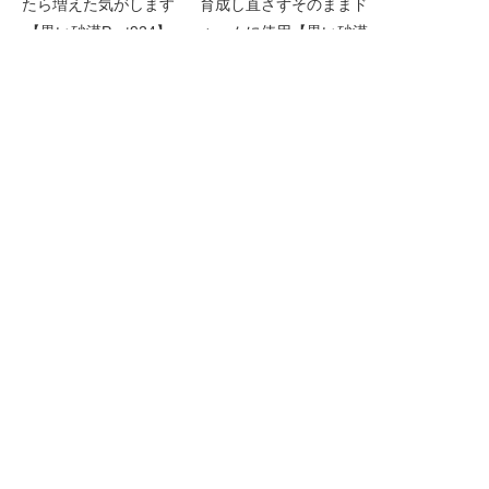
たら増えた気がします
育成し直さずそのままド
【黒い砂漠Part924】
ゥームに使用【黒い砂漠
Part4984】