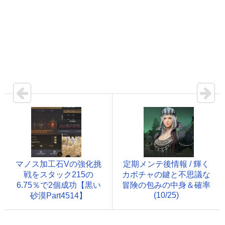
マノス加工石Vの強化挑
定期メンテ後情報 / 輝く
戦をスタック215の
カボチャの鍵と不思議な
6.75％で2個成功【黒い
冒険の包みの中身＆確率
(10/25)
砂漠Part4514】