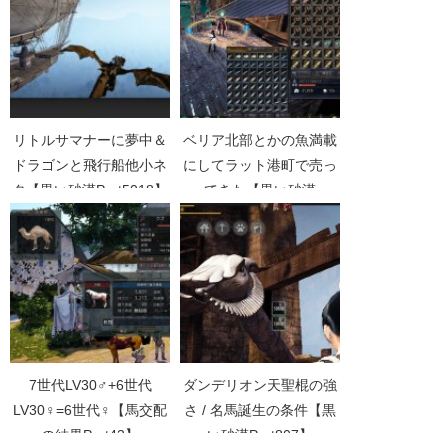
リトルサマナーに夢中＆
ベリア北部とかの魚満載
ドラゴンと飛行船他小ネ
にしてラット港町で売っ
タ【黒い砂漠Part5018】
てきた【黒い砂漠
Part1059】
7世代LV30♂+6世代
ダンデリオン天聖棍の強
LV30♀=6世代♀【馬交配
さ / 名馬誕生の条件【黒
の結果Part43】
い砂漠Part807】