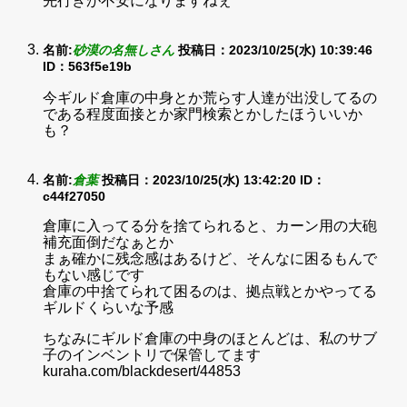
先行きが不安になりますねぇ
名前:
砂漠の名無しさん
投稿日：2023/10/25(水) 10:39:46
ID：563f5e19b
今ギルド倉庫の中身とか荒らす人達が出没してるの
である程度面接とか家門検索とかしたほういいか
も？
名前:
倉葉
投稿日：2023/10/25(水) 13:42:20
ID：
c44f27050
倉庫に入ってる分を捨てられると、カーン用の大砲
補充面倒だなぁとか
まぁ確かに残念感はあるけど、そんなに困るもんで
もない感じです
倉庫の中捨てられて困るのは、拠点戦とかやってる
ギルドくらいな予感
ちなみにギルド倉庫の中身のほとんどは、私のサブ
子のインベントリで保管してます
kuraha.com/blackdesert/44853