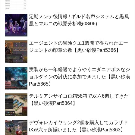
定期メンテ後情報 / ギルド名声システムと黒鳳
凰とマルニの戦闘分析機(08/06)
エージェントの冒険クエ1週間で得られたエー
ジェントの印章の数【黒い砂漠Part5366】
実装から一年経過でようやくエダニアボスなジ
ョルダインの討伐に参加できました【黒い砂漠
Part5365】
テルミアンサイコロ箱58箱で双六6週してきた
【黒い砂漠Part5364】
デヴォレカイヤリング2個を購入してカラザド
IXが六ヶ所揃いました【黒い砂漠Part5363】