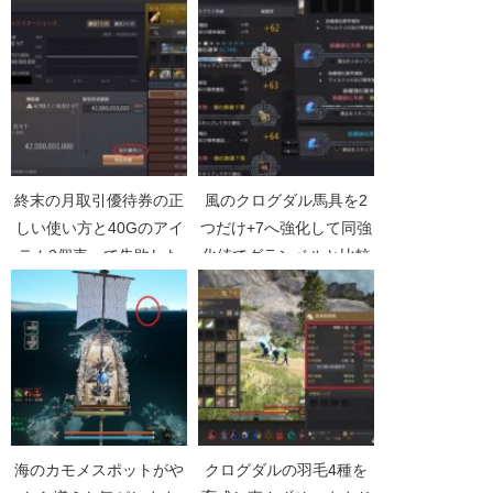
終末の月取引優待券の正
風のクログダル馬具を2
しい使い方と40Gのアイ
つだけ+7へ強化して同強
テム2個売って失敗した
化値でグランベルと比較
話【黒い砂漠Part4488】
【黒い砂漠Part2467】
海のカモメスポットがや
クログダルの羽毛4種を