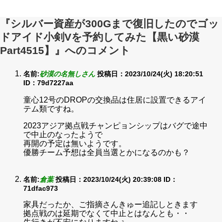
『シルバー資産が300Gまで復旧したのでゴッ
ドアイド小剣Vを予約してみた【黒い砂漠
Part4515】』へのコメント
名前:
砂漠の名無しさん
投稿日：2023/10/24(火) 18:20:51
ID：79d7227aa
童心12号のDROPの交換品は住居に設置できるアイ
テム類ですね。
2023アジア拠点戦チャンピョンシップはバグで途中
で中止のなったようで
再開の予定は無いようです。
優勝チーム予想は全員当選とかになるのかも？
名前:
倉葉
投稿日：2023/10/24(火) 20:39:08
ID：
71dfac973
家具だったか、ご指摘さんきゅー追記しときます
拠点戦のは延期でなくて中止とはなんとも・・