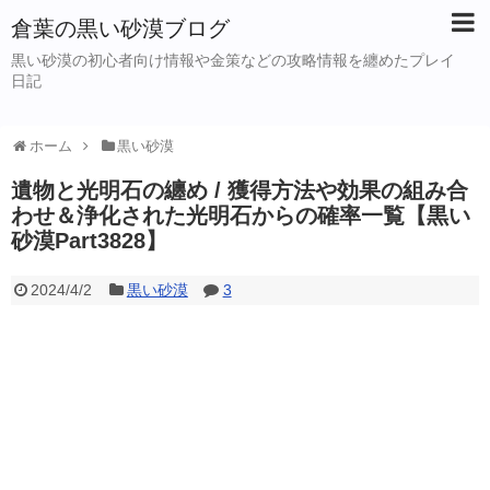
倉葉の黒い砂漠ブログ
黒い砂漠の初心者向け情報や金策などの攻略情報を纏めたプレイ
日記
ホーム
黒い砂漠
遺物と光明石の纏め / 獲得方法や効果の組み合
わせ＆浄化された光明石からの確率一覧【黒い
砂漠Part3828】
2024/4/2
黒い砂漠
3