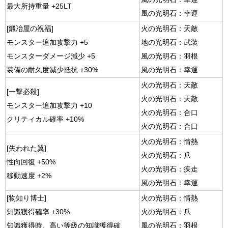
最大所持重量 +25LT
風の光明石：幸運
[鍛冶屋の祝福]
火の光明石：天敵
モンスター追加攻撃力 +5
地の光明石：武装
モンスターダメージ減少 +5
風の光明石：羽根
装備の耐久度減少抵抗 +30%
風の光明石：幸運
火の光明石：天敵
[一撃必殺]
火の光明石：天敵
モンスター追加攻撃力 +10
火の光明石：合口
クリティカル確率 +10%
火の光明石：合口
火の光明石：情熱
[失われた翼]
火の光明石：爪
性向回復 +50%
火の光明石：疾走
移動速度 +2%
風の光明石：幸運
[物知り博士]
火の光明石：情熱
知識獲得確率 +30%
火の光明石：爪
知識獲得時、高い等級の知識獲得確
風の光明石：羽根