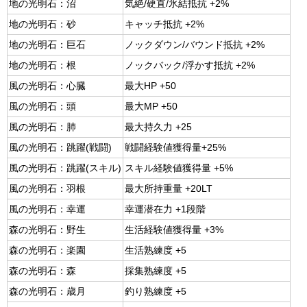
地の光明石：沼
気絶/硬直/氷結抵抗 +2%
地の光明石：砂
キャッチ抵抗 +2%
地の光明石：巨石
ノックダウン/バウンド抵抗 +2%
地の光明石：根
ノックバック/浮かす抵抗 +2%
風の光明石：心臓
最大HP +50
風の光明石：頭
最大MP +50
風の光明石：肺
最大持久力 +25
風の光明石：跳躍(戦闘)
戦闘経験値獲得量+25%
風の光明石：跳躍(スキル)
スキル経験値獲得量 +5%
風の光明石：羽根
最大所持重量 +20LT
風の光明石：幸運
幸運潜在力 +1段階
森の光明石：野生
生活経験値獲得量 +3%
森の光明石：楽園
生活熟練度 +5
森の光明石：森
採集熟練度 +5
森の光明石：歳月
釣り熟練度 +5