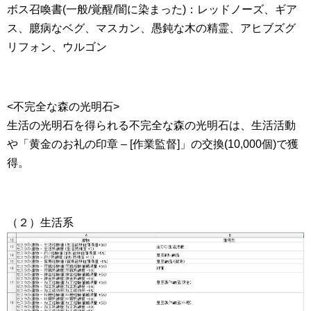
ボス召喚書(一般/覚醒/闇に染まった)：レッドノーズ、ギア
ス、臆病なベグ、マスカン、愚鈍な木の精霊、アヒブズグ
リフォン、ウルゴン
<不完全な森の光明石>
生活の光明石を得られる不完全な森の光明石は、生活活動
や「黄金のお礼の印章 – [作業監督]」の交換(10,000個)で獲
得。
（２）生活系