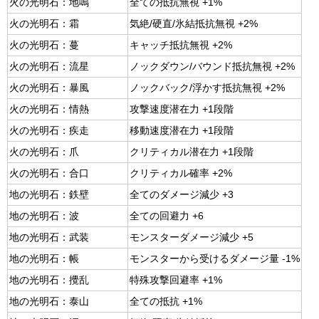
火の光明石：地鳴
全ての抵抗無視 +1%
火の光明石：霜
気絶/硬直/氷結抵抗無視 +2%
火の光明石：蔓
キャッチ抵抗無視 +2%
火の光明石：流星
ノックダウン/バウンド抵抗無視 +2%
火の光明石：暴風
ノックバック/浮かす抵抗無視 +2%
火の光明石：情熱
攻撃速度潜在力 +1段階
火の光明石：疾走
移動速度潜在力 +1段階
火の光明石：爪
クリティカル潜在力 +1段階
火の光明石：合口
クリティカル確率 +2%
地の光明石：鉄壁
全てのダメージ減少 +3
地の光明石：波
全ての回避力 +6
地の光明石：武装
モンスターダメージ減少 +5
地の光明石：帳
モンスターから受けるダメージ量 -1%
地の光明石：攪乱
特殊攻撃回避率 +1%
地の光明石：泰山
全ての抵抗 +1%