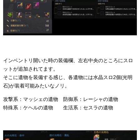
インベントリ開いた時の装備欄、左右中央のところにスロ
ットが追加されてます。
そこに遺物を装備する感じ、各遺物には水晶スロ2個(光明
石)が装着可能みたいなノリ。
攻撃系：マッシェの遺物 防御系：レーシャの遺物
特殊系：ケヘルの遺物 生活系：セスラの遺物