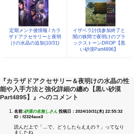
定期メンテ後情報 / カラ
イザベラ討伐参加終了と
ザドアクセサリーと夜明
闇の狭間で夜明けのブラ
けの水晶の追加(10/31)
ックストーンDROP【黒
い砂漠Part4896】
『カラザドアクセサリー＆夜明けの水晶の性
能や入手方法と強化詳細の纏め【黒い砂漠
Part4895】』へのコメント
名前:
砂漠の名無しさん
投稿日：2024/10/31(木) 22:55:32
ID：f2324ace3
読んだ上で「…で、どうしたらええの？」ってなり
ましたね