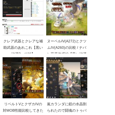
クレア武器とクレアな補
ヌーベルIV(A272)とクツ
助武器のあれこれ【黒い
ムIV(A260)の比較 / ナバ
砂漠Part120】
ン平原体感編【黒い砂漠
Part2063】
リベルトVとクザカIVの
嵐カランダに鎧の水晶割
対MOB性能比較してきた
られたので闘魂のトゥバ