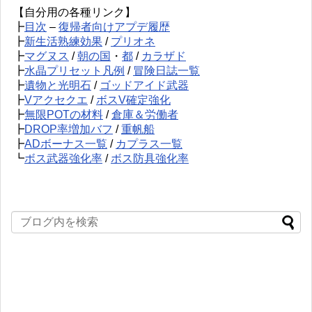
【自分用の各種リンク】
┣
目次
–
復帰者向けアプデ履歴
┣
新生活熟練効果
/
プリオネ
┣
マグヌス
/
朝の国
・
都
/
カラザド
┣
水晶プリセット凡例
/
冒険日誌一覧
┣
遺物と光明石
/
ゴッドアイド武器
┣
Vアクセクエ
/
ボスV確定強化
┣
無限POTの材料
/
倉庫＆労働者
┣
DROP率増加バフ
/
重帆船
┣
ADボーナス一覧
/
カプラス一覧
┗
ボス武器強化率
/
ボス防具強化率