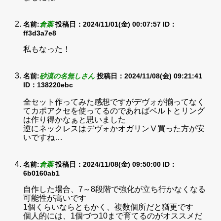
名前:
倉葉
投稿日：2024/11/01(金) 00:07:57
ID：
ff3d3a7e8
私もなった！
名前:
砂漠の名無しさん
投稿日：2024/11/08(金) 09:21:41
ID：138220ebc
全セット作ってみた感想ですがデヴォが揃ってなく
てカポアクセを使ってるのであればベルトとリング
は作り得かなぁと思いました
逆にネックレスはデヴォかオガリンⅤ買った方が安
いですね…
名前:
倉葉
投稿日：2024/11/08(金) 09:50:00
ID：
6b0160ab1
自作した場合、7～8段階で強化が立ち行かなくなる
可能性が高いです
1個くらいならともかく、複数個所だと猶更です
個人的には、1個づつ10まで育てるのがオススメだ