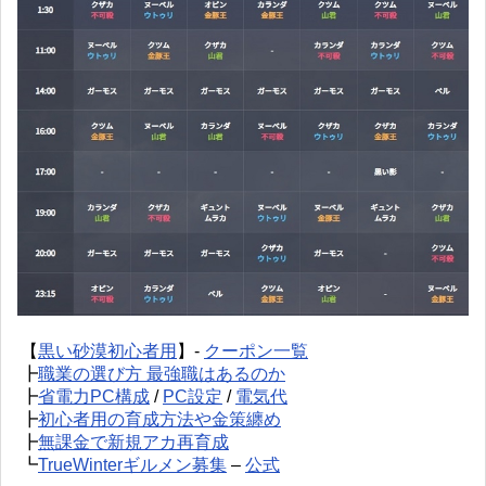
【
黒い砂漠初心者用
】-
クーポン一覧
┣
職業の選び方 最強職はあるのか
┣
省電力PC構成
/
PC設定
/
電気代
┣
初心者用の育成方法や金策纏め
┣
無課金で新規アカ再育成
┗
TrueWinterギルメン募集
–
公式