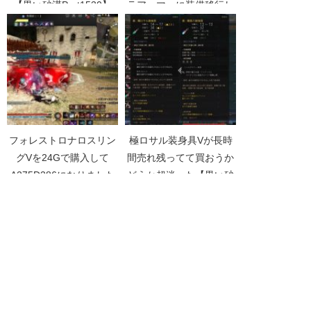
【黒い砂漠Part1530】
ラアーマーに装備移行し
ました【黒い砂漠
Part3711】
フォレストロナロスリン
極ロサル装身具Vが長時
グVを24Gで購入して
間売れ残ってて買おうか
A275D386になりました
どうか超迷った【黒い砂
【黒い砂漠Part3677】
漠Part1721】