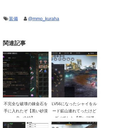
装備
@mmo_kuraha
関連記事
不完全な破壊の錬金石を
LV56になったシャイをル
手に入れたぞ【黒い砂漠
ード鉱山連れてったけど
Part240】
ダメでした【黒い砂漠
Part2512】