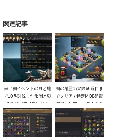
関連記事
黒い祠イベントの月と地
闇の精霊の冒険66週目ま
で10匹討伐した報酬と朝
でクリア / 特定MOB追跡
の祝福バフ【黒い砂漠
機能が役立たず他小ネタ
Part4487】
【黒い砂漠Part3482】