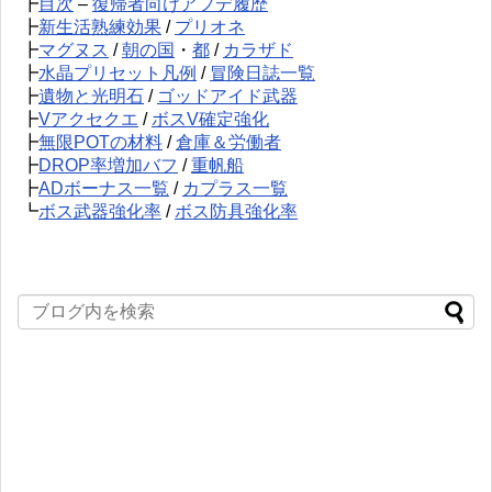
┣
目次
–
復帰者向けアプデ履歴
┣
新生活熟練効果
/
プリオネ
┣
マグヌス
/
朝の国
・
都
/
カラザド
┣
水晶プリセット凡例
/
冒険日誌一覧
┣
遺物と光明石
/
ゴッドアイド武器
┣
Vアクセクエ
/
ボスV確定強化
┣
無限POTの材料
/
倉庫＆労働者
┣
DROP率増加バフ
/
重帆船
┣
ADボーナス一覧
/
カプラス一覧
┗
ボス武器強化率
/
ボス防具強化率