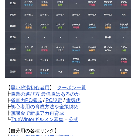
【
黒い砂漠初心者用
】-
クーポン一覧
┣
職業の選び方 最強職はあるのか
┣
省電力PC構成
/
PC設定
/
電気代
┣
初心者用の育成方法や金策纏め
┣
無課金で新規アカ再育成
┗
TrueWinterギルメン募集
–
公式
【自分用の各種リンク】