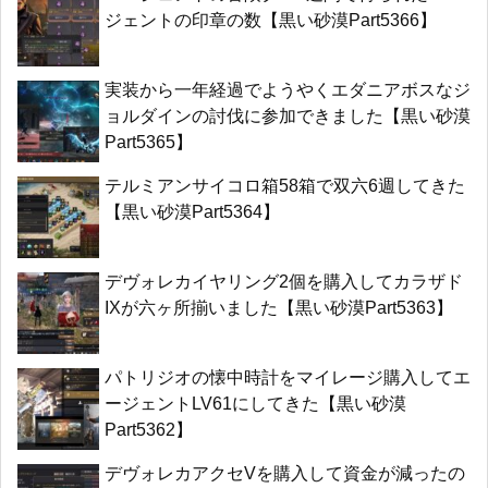
ジェントの印章の数【黒い砂漠Part5366】
実装から一年経過でようやくエダニアボスなジ
ョルダインの討伐に参加できました【黒い砂漠
Part5365】
テルミアンサイコロ箱58箱で双六6週してきた
【黒い砂漠Part5364】
デヴォレカイヤリング2個を購入してカラザド
IXが六ヶ所揃いました【黒い砂漠Part5363】
パトリジオの懐中時計をマイレージ購入してエ
ージェントLV61にしてきた【黒い砂漠
Part5362】
デヴォレカアクセVを購入して資金が減ったの