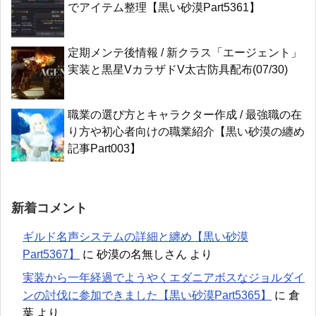
でアイテム整理【黒い砂漠Part5361】
定期メンテ後情報 / 新クラス「エージェント」
実装と黒星VカラザドV太古防具配布(07/30)
職業の選び方とキャラクター作成 / 最強職の在
り方や初心者向けの職業紹介【黒い砂漠の纏め
記事Part003】
新着コメント
ギルド名声システムの詳細と纏め【黒い砂漠
Part5367】
に
砂漠の名無しさん
より
実装から一年経過でようやくエダニアボスなジョルダイ
ンの討伐に参加できました【黒い砂漠Part5365】
に
倉
葉
より