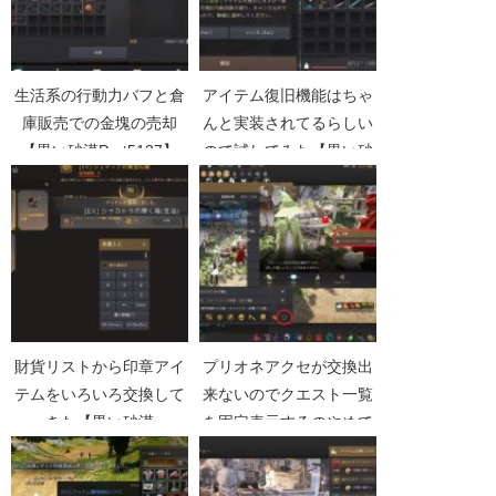
生活系の行動力バフと倉
アイテム復旧機能はちゃ
庫販売での金塊の売却
んと実装されてるらしい
【黒い砂漠Part5137】
ので試してみた【黒い砂
漠Part3114】
財貨リストから印章アイ
プリオネアクセが交換出
テムをいろいろ交換して
来ないのでクエスト一覧
きた【黒い砂漠
を固定表示するのやめて
Part4687】
欲しい【黒い砂漠
Part4978】