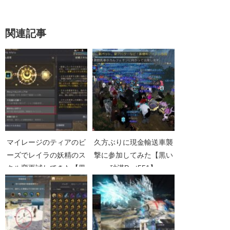
関連記事
マイレージのティアのビ
久方ぶりに現金輸送車襲
ーズでレイラの妖精のス
撃に参加してみた【黒い
キル変更試してきた【黒
砂漠Part551】
い砂漠Part3510】