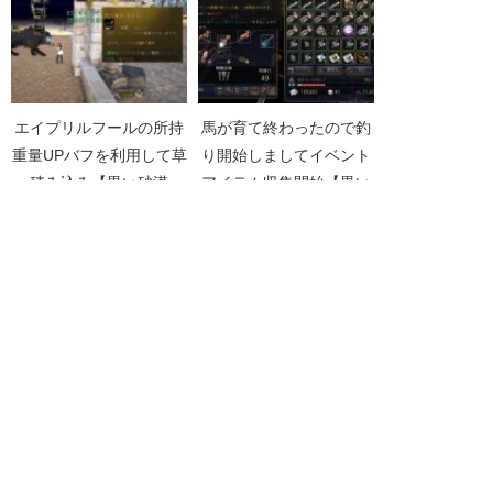
エイプリルフールの所持
馬が育て終わったので釣
重量UPバフを利用して草
り開始しましてイベント
積み込み【黒い砂漠
アイテム収集開始【黒い
Part5062】
砂漠Part1159】