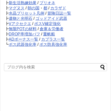
┣
新生活熟練効果
/
プリオネ
┣
マグヌス
/
朝の国
・
都
/
カラザド
┣
水晶プリセット凡例
/
冒険日誌一覧
┣
遺物と光明石
/
ゴッドアイド武器
┣
Vアクセクエ
/
ボスV確定強化
┣
無限POTの材料
/
倉庫＆労働者
┣
DROP率増加バフ
/
重帆船
┣
ADボーナス一覧
/
カプラス一覧
┗
ボス武器強化率
/
ボス防具強化率