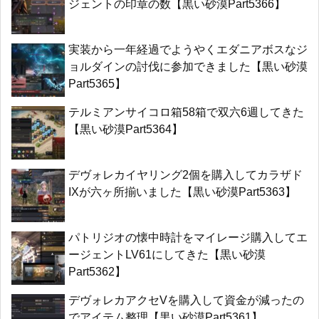
ジェントの印章の数【黒い砂漠Part5366】
実装から一年経過でようやくエダニアボスなジ
ョルダインの討伐に参加できました【黒い砂漠
Part5365】
テルミアンサイコロ箱58箱で双六6週してきた
【黒い砂漠Part5364】
デヴォレカイヤリング2個を購入してカラザド
IXが六ヶ所揃いました【黒い砂漠Part5363】
パトリジオの懐中時計をマイレージ購入してエ
ージェントLV61にしてきた【黒い砂漠
Part5362】
デヴォレカアクセVを購入して資金が減ったの
でアイテム整理【黒い砂漠Part5361】