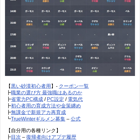
【
黒い砂漠初心者用
】-
クーポン一覧
┣
職業の選び方 最強職はあるのか
┣
省電力PC構成
/
PC設定
/
電気代
┣
初心者用の育成方法や金策纏め
┣
無課金で新規アカ再育成
┗
TrueWinterギルメン募集
–
公式
【自分用の各種リンク】
┣
目次
–
復帰者向けアプデ履歴