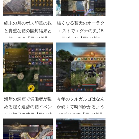
終末の月のボス印章の数
強くなる蒼天のオーラク
と貴重な箱の開封結果と
エストでエダナの欠片5
他小ネタ【黒い砂漠
個げっと【黒い砂漠
Part3782】
Part5335】
海岸の洞窟で労働者が集
今年のタルガルゴはなん
める煌く遺跡の箱イベン
か硬くて時間かかるよう
トと初日の成果【黒い砂
に感じます【黒い砂漠
漠Part4720】
Part5243】