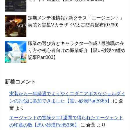
定期メンテ後情報 / 新クラス「エージェント」
実装と黒星VカラザドV太古防具配布(07/30)
職業の選び方とキャラクター作成 / 最強職の在
り方や初心者向けの職業紹介【黒い砂漠の纏め
記事Part003】
新着コメント
実装から一年経過でようやくエダニアボスなジョルダイ
ンの討伐に参加できました【黒い砂漠Part5365】
に
倉
葉
より
エージェントの冒険クエ1週間で得られたエージェント
の印章の数【黒い砂漠Part5366】
に
倉葉
より