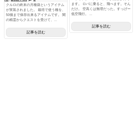
ます。 ロバに乗ると、飛べます。そん
クルロの終末の月種袋というアイテム
だけ。 空高くは無理だった。すっげー
が実装されました。 栽培で使う種を、
低空飛行。 ...
50個まで保存出来るアイテムです。 闇
の精霊からクエストを受けて、...
記事を読む
記事を読む