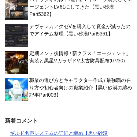
ージェントLV61にしてきた【黒い砂漠
Part5362】
デヴォレカアクセVを購入して資金が減ったの
でアイテム整理【黒い砂漠Part5361】
定期メンテ後情報 / 新クラス「エージェント」
実装と黒星VカラザドV太古防具配布(07/30)
職業の選び方とキャラクター作成 / 最強職の在
り方や初心者向けの職業紹介【黒い砂漠の纏め
記事Part003】
新着コメント
ギルド名声システムの詳細と纏め【黒い砂漠