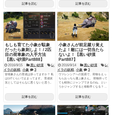
記事を読む
記事を読む
もしも育てた小象が駄象
小象さんが前足蹴り覚え
だったら象刺しよ！ / 2匹
たよ！敵には一切当たら
目の荷車象の入手方法
ないよ！【黒い砂漠
【黒い砂漠Part888】
Part887】
2016/9/15
黒い砂漠
レ
2016/9/14
黒い砂漠
レ
イラの妖精
,
小象
3
イラの妖精
,
小象
3
皆様象さんの育成は捗ってますか？ 私
ヴァレンシアへの貿易で、荷物をえっ
はLV7くらいで止まってます。 育成状
ちらおっちら運ぶ象さん。 荷物持って
況としてはそんなに悪くないと思う。
ても軽快にジャンプできるのね、とい
...
うかジャンプすると移動早くなる？ ...
記事を読む
記事を読む