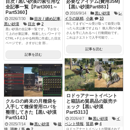
目次 / 黒い砂漠の索引用な
必要なアイテム(費用35M)
全記事一覧【Part3001～
【黒い砂漠Part883】
Part5360】
2016/9/14
黒い砂漠
レ
イラの妖精
,
小象
10
2026/7/30
目次 / 纏め記事
,
黒い砂漠
目次
2
INしてまずビール受け取って箱受け取
ったら次は象ですよね！ 個人用の小象
黒い砂漠の全記事一覧です。下が古く
さんを手に入れるべく行動開始です。
て上のが新記事。 検索したいワードで
これはクエストで入手可能で、...
CTRL＋Fとかやる時用に作成した目次
ページです。 さすがに全 部...
記事を読む
記事を読む
ロドゥアナートイベント
クルロの終末の月種袋を
と箱詰め貿易品の販売チ
入手して種保管用ロバを
ェック【黒い砂漠
整理してきた【黒い砂漠
Part5313】
Part5143】
2026/4/7
黒い砂漠
イ
ベント情報
,
貿易
4
2025/7/14
黒い砂漠
栽
培
,
調教 / 馬
2
ロドゥアナートイベントが開催されて