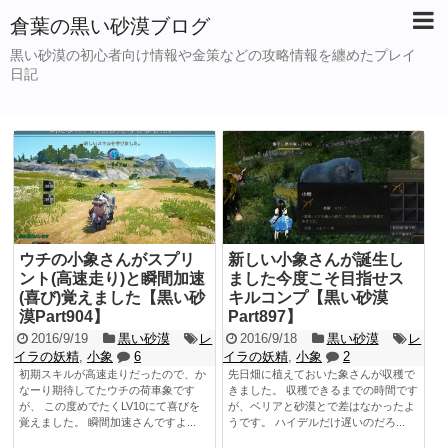
倉葉の黒い砂漠ブログ
黒い砂漠の初心者向け情報や金策などの攻略情報を纏めたプレイ
日記
ウチの小象さんがスプリ
新しい小象さんが誕生し
ント(高速走り)と瞬間加速
ました今度こそ目指せス
(喜び)覚えました【黒い砂
キルコンプ【黒い砂漠
漠Part904】
Part897】
2016/9/19
黒い砂漠
レ
2016/9/18
黒い砂漠
レ
イラの妖精
,
小象
6
イラの妖精
,
小象
2
初期スキルが高速走りだったので、か
先日畑に植えておいた象さんが収穫で
なーり期待してたウチの荷車象です
きました。 収穫できるまでの時間です
が、 この度めでたくLV10にて喜びを
が、ベリアと砂漠とで差はなかったよ
覚えました。 瞬間加速さんですよ...
うです。 ハイデルだけ遅いのだろ...