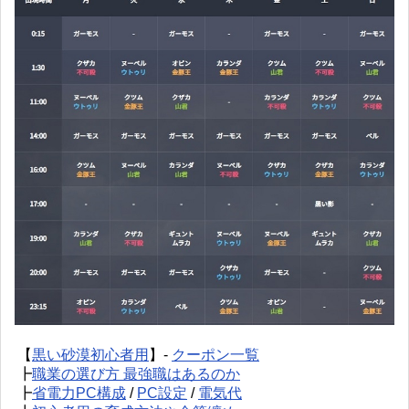
【
黒い砂漠初心者用
】-
クーポン一覧
┣
職業の選び方 最強職はあるのか
┣
省電力PC構成
/
PC設定
/
電気代