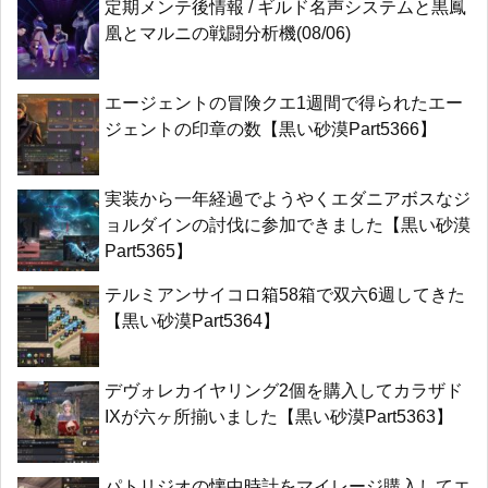
定期メンテ後情報 / ギルド名声システムと黒鳳
凰とマルニの戦闘分析機(08/06)
エージェントの冒険クエ1週間で得られたエー
ジェントの印章の数【黒い砂漠Part5366】
実装から一年経過でようやくエダニアボスなジ
ョルダインの討伐に参加できました【黒い砂漠
Part5365】
テルミアンサイコロ箱58箱で双六6週してきた
【黒い砂漠Part5364】
デヴォレカイヤリング2個を購入してカラザド
IXが六ヶ所揃いました【黒い砂漠Part5363】
パトリジオの懐中時計をマイレージ購入してエ