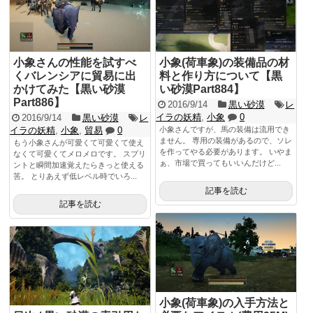
小象さんの性能を試すべ
小象(荷車象)の装備品の材
くバレンシアに貿易に出
料と作り方について【黒
かけてみた【黒い砂漠
い砂漠Part884】
Part886】
2016/9/14
黒い砂漠
レ
イラの妖精
,
小象
0
2016/9/14
黒い砂漠
レ
イラの妖精
,
小象
,
貿易
0
小象さんですが、馬の装備は流用でき
ません。 専用の装備があるので、ソレ
もう小象さんが可愛くて可愛くて使え
を作ってやる必要があります。 いやま
なくて可愛くてメロメロです。 スプリ
ぁ、市場で買ってもいいんだけど...
ントと瞬間加速覚えたらきっと使える
筈。 とりあえず低レベル時でいろ...
記事を読む
記事を読む
小象(荷車象)の入手方法と