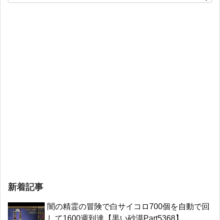
新着記事
闇の精霊の冒険で白サイコロ700個を自動で回
して1600週到達【黒い砂漠Part5368】