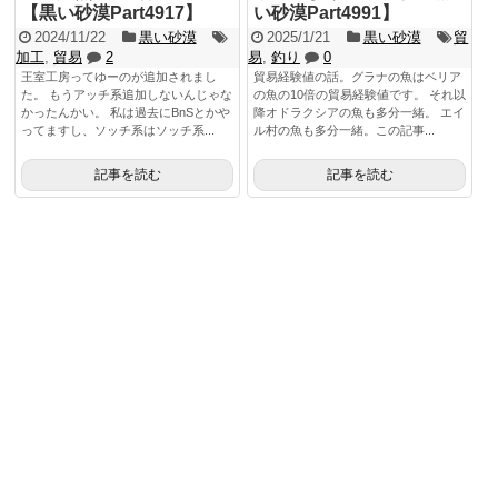
【黒い砂漠Part4917】
い砂漠Part4991】
2024/11/22
黒い砂漠
2025/1/21
黒い砂漠
貿
加工
,
貿易
2
易
,
釣り
0
王室工房ってゆーのが追加されまし
貿易経験値の話。グラナの魚はベリア
た。 もうアッチ系追加しないんじゃな
の魚の10倍の貿易経験値です。 それ以
かったんかい。 私は過去にBnSとかや
降オドラクシアの魚も多分一緒。 エイ
ってますし、ソッチ系はソッチ系...
ル村の魚も多分一緒。この記事...
記事を読む
記事を読む