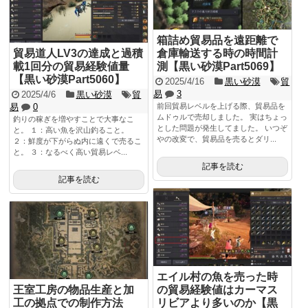
箱詰め貿易品を遠距離で
貿易道人LV3の達成と過積
倉庫輸送する時の時間計
載1回分の貿易経験値量
測【黒い砂漠Part5069】
【黒い砂漠Part5060】
2025/4/16
黒い砂漠
貿
易
3
2025/4/6
黒い砂漠
貿
易
0
前回貿易レベルを上げる際、貿易品を
ムドゥルで売却しました。 実はちょっ
釣りの稼ぎを増やすことで大事なこ
とした問題が発生してました。 いつぞ
と。 １：高い魚を沢山釣ること。
やの改変で、貿易品を売るとダリ...
２：鮮度が下がらぬ内に遠くで売るこ
と。 ３：なるべく高い貿易レベ...
記事を読む
記事を読む
エイル村の魚を売った時
王室工房の物品生産と加
の貿易経験値はカーマス
工の拠点での制作方法
リビアより多いのか【黒