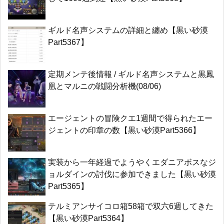
ギルド名声システムの詳細と纏め【黒い砂漠
Part5367】
定期メンテ後情報 / ギルド名声システムと黒鳳
凰とマルニの戦闘分析機(08/06)
エージェントの冒険クエ1週間で得られたエー
ジェントの印章の数【黒い砂漠Part5366】
実装から一年経過でようやくエダニアボスなジ
ョルダインの討伐に参加できました【黒い砂漠
Part5365】
テルミアンサイコロ箱58箱で双六6週してきた
【黒い砂漠Part5364】