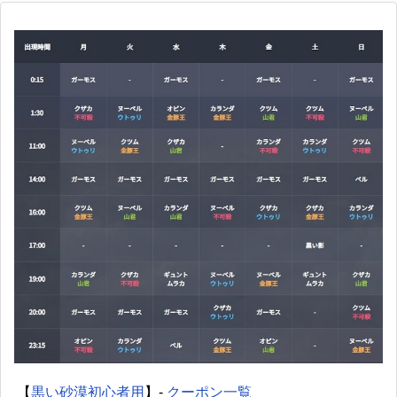
【
黒い砂漠初心者用
】-
クーポン一覧