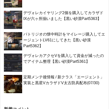
デヴォレカイヤリング2個を購入してカラザド
IXが六ヶ所揃いました【黒い砂漠Part5363】
パトリジオの懐中時計をマイレージ購入してエ
ージェントLV61にしてきた【黒い砂漠
Part5362】
デヴォレカアクセVを購入して資金が減ったの
でアイテム整理【黒い砂漠Part5361】
定期メンテ後情報 / 新クラス「エージェント」
実装と黒星VカラザドV太古防具配布(07/30)