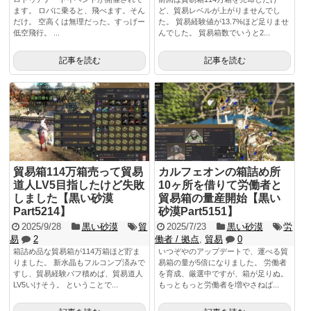
ます。 ロバに乗ると、飛べます。そん
ど、貿易レベルが上がりませんでし
だけ。 空高くは無理だった。すっげー
た。 貿易経験値が13.7%ほど足りませ
低空飛行。 ...
んでした。 貿易箱数でいうと2...
記事を読む
記事を読む
貿易箱114万箱売って貿易
カルフェオンの箱詰め所
道人LV5目指したけど失敗
10ヶ所を借りて労働者と
しました【黒い砂漠
貿易箱の量産開始【黒い
Part5214】
砂漠Part5151】
2025/9/28
黒い砂漠
貿
2025/7/23
黒い砂漠
労
易
2
働者 / 拠点
,
貿易
0
箱詰め品な貿易箱が114万箱ほど貯ま
いつぞやのアップデートで、運べる貿
りました。 新水晶もフルコンプ済みで
易箱の量が5倍になりました。 労働者
すし、貿易経験バフ積めば、貿易道人
を育成、厳選中ですが、箱が足りぬ。
LV5いけそう。 ということで...
もっともっと労働者を増やさねば...