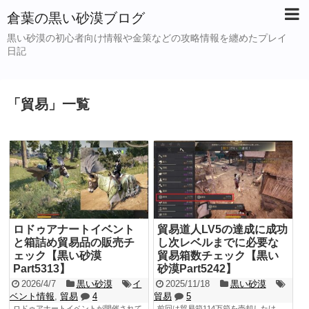
倉葉の黒い砂漠ブログ
黒い砂漠の初心者向け情報や金策などの攻略情報を纏めたプレイ
日記
「
貿易
」
一覧
ロドゥアナートイベント
貿易道人LV5の達成に成功
と箱詰め貿易品の販売チ
し次レベルまでに必要な
ェック【黒い砂漠
貿易箱数チェック【黒い
Part5313】
砂漠Part5242】
2026/4/7
黒い砂漠
イ
2025/11/18
黒い砂漠
ベント情報
,
貿易
4
貿易
5
ロドゥアナートイベントが開催されて
前回は貿易箱114万箱を売却したけ