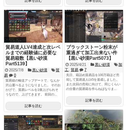
記事を読む
記事を読む
貿易道人LV4達成と次レベ
ブラックストーン粉末が
ルまでの経験値に必要な
重過ぎて加工出来ない件
貿易箱数【黒い砂漠
【黒い砂漠Part5073】
Part5139】
2025/4/21
黒い砂漠
加
工
,
貿易
7
2025/7/8
黒い砂漠
貿
易
0
先日、箱詰め貿易品を100万箱ほど売
却して貿易道人LV3を達成しました。
貿易箱の輸送アップデートで、なんか
また次回の売却に向けて、同じくらい
沢山運べるようになりました。 そのお
の分量の貿易箱を作らねばなりま...
かげで、貿易レベルを1個上げられそ
うなので、上げてきます。 前回の...
記事を読む
記事を読む