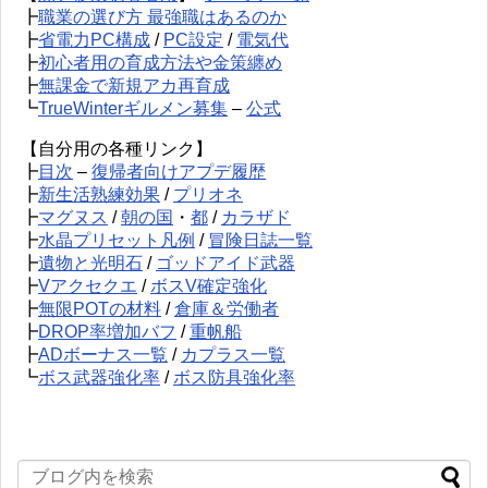
┣
職業の選び方 最強職はあるのか
┣
省電力PC構成
/
PC設定
/
電気代
┣
初心者用の育成方法や金策纏め
┣
無課金で新規アカ再育成
┗
TrueWinterギルメン募集
–
公式
【自分用の各種リンク】
┣
目次
–
復帰者向けアプデ履歴
┣
新生活熟練効果
/
プリオネ
┣
マグヌス
/
朝の国
・
都
/
カラザド
┣
水晶プリセット凡例
/
冒険日誌一覧
┣
遺物と光明石
/
ゴッドアイド武器
┣
Vアクセクエ
/
ボスV確定強化
┣
無限POTの材料
/
倉庫＆労働者
┣
DROP率増加バフ
/
重帆船
┣
ADボーナス一覧
/
カプラス一覧
┗
ボス武器強化率
/
ボス防具強化率