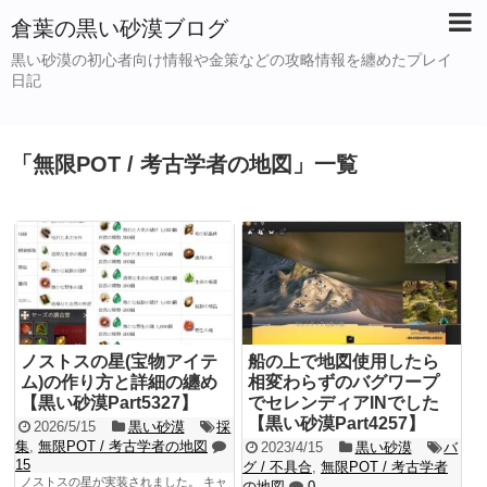
倉葉の黒い砂漠ブログ
黒い砂漠の初心者向け情報や金策などの攻略情報を纏めたプレイ
日記
「
無限POT / 考古学者の地図
」
一覧
ノストスの星(宝物アイテ
船の上で地図使用したら
ム)の作り方と詳細の纏め
相変わらずのバグワープ
【黒い砂漠Part5327】
でセレンディアINでした
【黒い砂漠Part4257】
2026/5/15
黒い砂漠
採
集
,
無限POT / 考古学者の地図
2023/4/15
黒い砂漠
バ
15
グ / 不具合
,
無限POT / 考古学者
ノストスの星が実装されました。 キャ
の地図
0