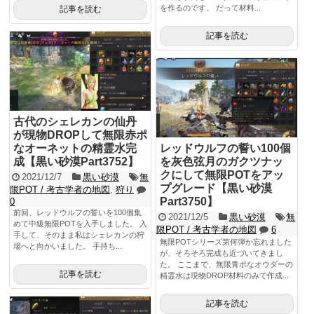
を作るのです。 だって材料...
記事を読む
記事を読む
古代のシェレカンの仙丹
が現物DROPして無限赤ポ
なオーネットの精霊水完
レッドウルフの誓い100個
成【黒い砂漠Part3752】
を灰色弦月のガクツナッ
クにして無限POTをアッ
2021/12/7
黒い砂漠
無
プグレード【黒い砂漠
限POT / 考古学者の地図
,
狩り
Part3750】
0
前回、レッドウルフの誓いを100個集
2021/12/5
黒い砂漠
無
めて中級無限POTを入手しました。 入
限POT / 考古学者の地図
6
手して、そのまま私はシェレカンの狩
無限POTシリーズ第何弾か忘れました
場へと向かいました。 手持ち...
が、そろそろ完成も近づいてきまし
た。 ここまで、無限青ポなオウダーの
記事を読む
精霊水は現物DROP材料のみで作成...
記事を読む