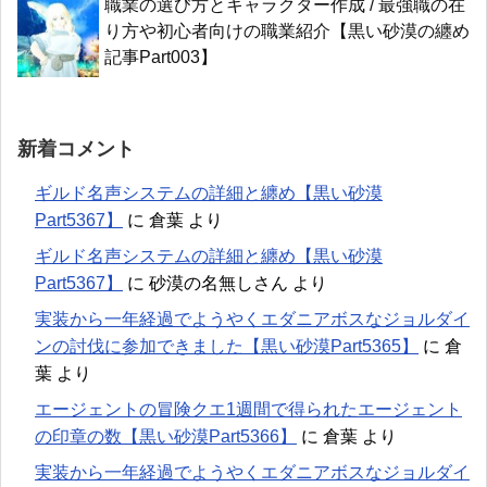
職業の選び方とキャラクター作成 / 最強職の在
り方や初心者向けの職業紹介【黒い砂漠の纏め
記事Part003】
新着コメント
ギルド名声システムの詳細と纏め【黒い砂漠
Part5367】
に
倉葉
より
ギルド名声システムの詳細と纏め【黒い砂漠
Part5367】
に
砂漠の名無しさん
より
実装から一年経過でようやくエダニアボスなジョルダイ
ンの討伐に参加できました【黒い砂漠Part5365】
に
倉
葉
より
エージェントの冒険クエ1週間で得られたエージェント
の印章の数【黒い砂漠Part5366】
に
倉葉
より
実装から一年経過でようやくエダニアボスなジョルダイ