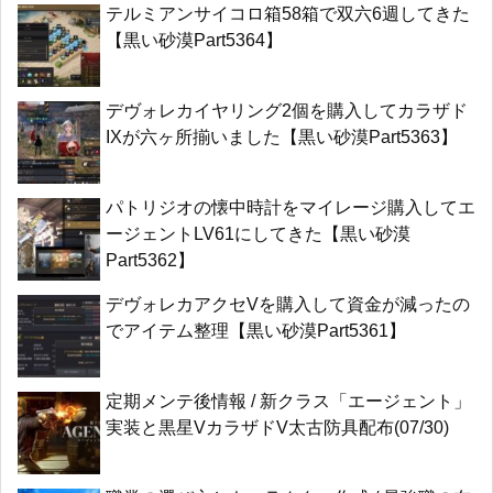
テルミアンサイコロ箱58箱で双六6週してきた
【黒い砂漠Part5364】
デヴォレカイヤリング2個を購入してカラザド
IXが六ヶ所揃いました【黒い砂漠Part5363】
パトリジオの懐中時計をマイレージ購入してエ
ージェントLV61にしてきた【黒い砂漠
Part5362】
デヴォレカアクセVを購入して資金が減ったの
でアイテム整理【黒い砂漠Part5361】
定期メンテ後情報 / 新クラス「エージェント」
実装と黒星VカラザドV太古防具配布(07/30)