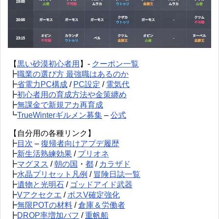
【
黒い砂漠初心者用
】-
クーポン一覧
┣
職業の選び方 最強職はあるのか
┣
省電力PC構成
/
PC設定
/
電気代
┣
初心者用の育成方法や金策纏め
┣
無課金で新規アカ再育成
┗
TrueWinterギルメン募集
–
公式
【自分用の各種リンク】
┣
目次
–
復帰者向けアプデ履歴
┣
新生活熟練効果
/
プリオネ
┣
マグヌス
/
朝の国
・
都
/
カラザド
┣
水晶プリセット凡例
/
冒険日誌一覧
┣
遺物と光明石
/
ゴッドアイド武器
┣
Vアクセクエ
/
ボスV確定強化
┣
無限POTの材料
/
倉庫＆労働者
┣
DROP率増加バフ
/
重帆船