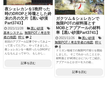
夜シェレカンを1晩狩った
時のDROPと玲瓏とした終
末の月の欠片【黒い砂漠
ガクツム＆シェレカンで
Part3743】
無限POTの材料落とす
MOBとアプアールの材料
2021/11/28
黒い砂漠
率【黒い砂漠Part3741】
基本システム
,
無限POT / 考古学
者の地図
,
狩り
2
2021/11/26
黒い砂漠
前回のアプアール記事でやってみよー
無限POT / 考古学者の地図
,
狩り
って言ってたアレ、やってきました。
4
夜シェレカンを一晩狩ったらDROPど
ドリガン地域での無限POT堀りを開始
んなもんよってやつ。 もしかし...
しました。 そこでわかったこととか、
材料落とすMOBとかについてご紹介。
アプアールとかガーモスの箱...
記事を読む
記事を読む