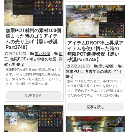
無限POT材料の素材100個
集まった時のゴミアイテ
ムの売り上げ【黒い砂漠
アイテムDROP率上昇系ア
Part3748】
イテムを使い切った時の
2021/12/3
黒い砂漠
加
無限POT進捗状況【黒い
工
,
無限POT / 考古学者の地図
,
調
砂漠Part3745】
教 / 馬
2
2021/11/30
黒い砂漠
無限POTの材料集めが順調に進展して
無限POT / 考古学者の地図
,
狩り
ます。 やっぱ材料100個の天井がある
2
と、気分がめっちゃ楽だわ。 というこ
無限POT堀りのために、各種のアイテ
とで、その辺りとか諸々の経...
ムDROP率上昇アイテムを使いまし
た。 普通のアイテムスクの在庫はまだ
記事を読む
まだあるのですが、それ以外の消耗...
記事を読む