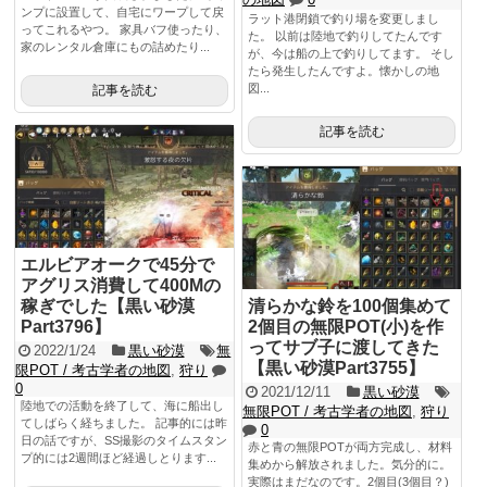
ンプに設置して、自宅にワープして戻
ラット港閉鎖で釣り場を変更しまし
ってこれるやつ。 家具バフ使ったり、
た。 以前は陸地で釣りしてたんです
家のレンタル倉庫にもの詰めたり...
が、今は船の上で釣りしてます。 そし
たら発生したんですよ。懐かしの地
図...
記事を読む
記事を読む
エルビアオークで45分で
アグリス消費して400Mの
稼ぎでした【黒い砂漠
清らかな鈴を100個集めて
Part3796】
2個目の無限POT(小)を作
ってサブ子に渡してきた
2022/1/24
黒い砂漠
無
【黒い砂漠Part3755】
限POT / 考古学者の地図
,
狩り
0
2021/12/11
黒い砂漠
陸地での活動を終了して、海に船出し
無限POT / 考古学者の地図
,
狩り
てしばらく経ちました。 記事的には昨
0
日の話ですが、SS撮影のタイムスタン
赤と青の無限POTが両方完成し、材料
プ的には2週間ほど経過しとります...
集めから解放されました。気分的に。
実際はまだなのです。2個目(3個目？)