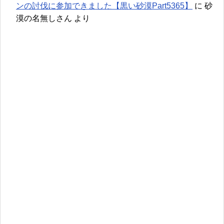
ンの討伐に参加できました【黒い砂漠Part5365】
に
砂
漠の名無しさん
より