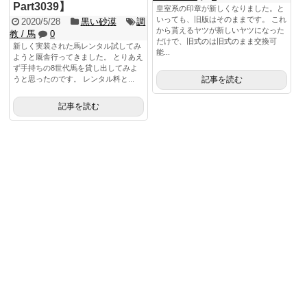
Part3039】
皇室系の印章が新しくなりました。と
いっても、旧版はそのままです。 これ
2020/5/28
黒い砂漠
調
から貰えるヤツが新しいヤツになった
教 / 馬
0
だけで、旧式のは旧式のまま交換可
新しく実装された馬レンタル試してみ
能...
ようと厩舎行ってきました。 とりあえ
ず手持ちの8世代馬を貸し出してみよ
うと思ったのです。 レンタル料と...
記事を読む
記事を読む