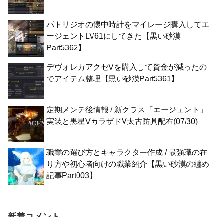
パトリジオの懐中時計をマイレージ購入してエ
ージェントLV61にしてきた【黒い砂漠
Part5362】
デヴォレカアクセVを購入して資金が減ったの
でアイテム整理【黒い砂漠Part5361】
定期メンテ後情報 / 新クラス「エージェント」
実装と黒星VカラザドV太古防具配布(07/30)
職業の選び方とキャラクター作成 / 最強職の在
り方や初心者向けの職業紹介【黒い砂漠の纏め
記事Part003】
新着コメント