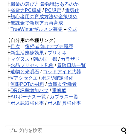
┣
職業の選び方 最強職はあるのか
┣
省電力PC構成
/
PC設定
/
電気代
┣
初心者用の育成方法や金策纏め
┣
無課金で新規アカ再育成
┗
TrueWinterギルメン募集
–
公式
【自分用の各種リンク】
┣
目次
–
復帰者向けアプデ履歴
┣
新生活熟練効果
/
プリオネ
┣
マグヌス
/
朝の国
・
都
/
カラザド
┣
水晶プリセット凡例
/
冒険日誌一覧
┣
遺物と光明石
/
ゴッドアイド武器
┣
Vアクセクエ
/
ボスV確定強化
┣
無限POTの材料
/
倉庫＆労働者
┣
DROP率増加バフ
/
重帆船
┣
ADボーナス一覧
/
カプラス一覧
┗
ボス武器強化率
/
ボス防具強化率