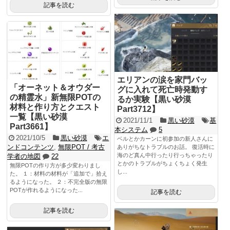
記事を読む
エリアンの涙を家門バッ
「オーネット＆オウダー
グに入れて死亡時発動す
の精霊水」新無限POTの
るか実験【黒い砂漠
材料と作り方とクエスト
Part3712】
一覧【黒い砂漠
2021/11/1
黒い砂漠
基
Part3661】
本システム
5
2021/10/5
黒い砂漠
エ
ベルとかカーンに初参加の新人さんに
ンドコンテンツ
,
無限POT / 考古
ありがちなトラブルのお話。 復活時に
海のど真ん中行ったり行っちゃったり
学者の地図
22
とかのトラブルがちょくちょく発生
無限POTの作り方が多少変わりまし
し...
た。 １：材料の材料が「追加で」拾え
るようになった。 ２：不完全版の無限
POTが作れるようになった...
記事を読む
記事を読む