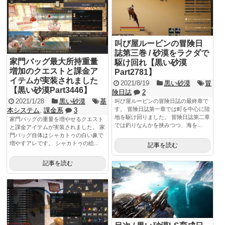
叫び屋ルービンの冒険日
誌第三巻 / 砂漠をラクダで
家門バッグ最大所持重量
駆け回れ【黒い砂漠
増加のクエストと課金ア
Part2781】
イテムが実装されました
2021/8/19
黒い砂漠
冒
【黒い砂漠Part3446】
険日誌
2
2021/1/28
黒い砂漠
基
叫び屋ルービンの冒険日誌の最終章で
す。 冒険日誌第一章では町を中心に陸
本システム
,
課金系
3
地を駆け回りました。 冒険日誌第二章
家門バッグの重量を増やせるクエスト
では釣りなんかを挟みつつ、海を...
と課金アイテムが実装されました。 家
門バッグ自体はシャカトゥの白い象で
増やすアレです。 シャカトゥの絵...
記事を読む
記事を読む