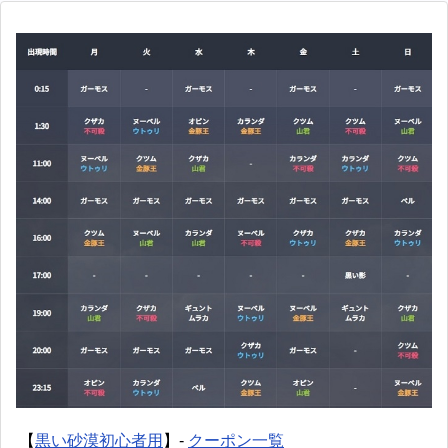
【
黒い砂漠初心者用
】-
クーポン一覧