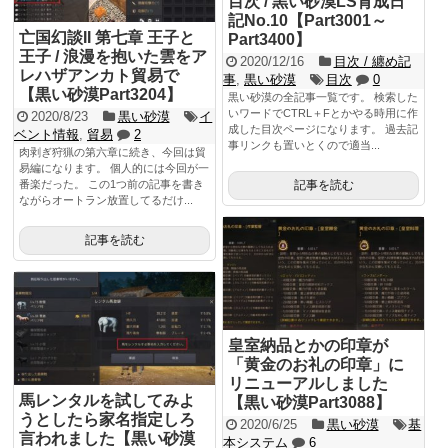
目次 / 黒い砂漠LS育成日
記No.10【Part3001～
亡国幻談II 第七章 王子と
Part3400】
王子 / 浪漫を抱いた雲をア
2020/12/16
目次 / 纏め記
レハザアンカト貿易で
事
,
黒い砂漠
目次
0
【黒い砂漠Part3204】
黒い砂漠の全記事一覧です。 検索した
いワードでCTRL＋Fとかやる時用に作
2020/8/23
黒い砂漠
イ
成した目次ページになります。 過去記
ベント情報
,
貿易
2
事リンクも置いとくので適当...
肉剥ぎ狩猟の第六章に続き、今回は貿
易編になります。 個人的には今回が一
番楽だった。 この1つ前の記事を書き
記事を読む
ながらオートラン放置してるだけ...
記事を読む
皇室納品とかの印章が
「黄金のお礼の印章」に
リニューアルしました
馬レンタルを試してみよ
【黒い砂漠Part3088】
うとしたら家名指定しろ
2020/6/25
黒い砂漠
基
言われました【黒い砂漠
本システム
6