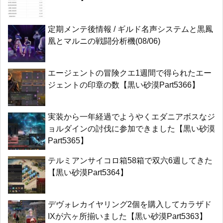
定期メンテ後情報 / ギルド名声システムと黒鳳
凰とマルニの戦闘分析機(08/06)
エージェントの冒険クエ1週間で得られたエー
ジェントの印章の数【黒い砂漠Part5366】
実装から一年経過でようやくエダニアボスなジ
ョルダインの討伐に参加できました【黒い砂漠
Part5365】
テルミアンサイコロ箱58箱で双六6週してきた
【黒い砂漠Part5364】
デヴォレカイヤリング2個を購入してカラザド
IXが六ヶ所揃いました【黒い砂漠Part5363】