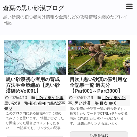
倉葉の黒い砂漠ブログ
黒い砂漠の初心者向け情報や金策などの攻略情報を纏めたプレイ
日記
黒い砂漠初心者用の育成
目次 / 黒い砂漠の索引用な
方法や金策纏め【黒い砂
全記事一覧 過去分
漠纏めVol001】
【Part001～Part3000】
2025/4/10
目次 / 纏め記事
,
2024/12/19
目次 / 纏め記
黒い砂漠
初心者向け纏め記事
事
,
黒い砂漠
目次
0
0
黒い砂漠の全記事一覧の過去分です。
このブログ内にある情報を1つに纏め
検索したいワードでCTRL＋Fとかやる
てみようと思います。 情報が古かった
時用に作成した目次ページになりま
り間違ってた場合はコメントくださ
す。 過去記事リンクも置いとく...
い。 この記事でも、リンク先の記事...
記事を読む