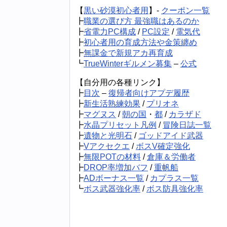
【
黒い砂漠初心者用
】-
クーポン一覧
┣
職業の選び方 最強職はあるのか
┣
省電力PC構成
/
PC設定
/
電気代
┣
初心者用の育成方法や金策纏め
┣
無課金で新規アカ再育成
┗
TrueWinterギルメン募集
–
公式
【自分用の各種リンク】
┣
目次
–
復帰者向けアプデ履歴
┣
新生活熟練効果
/
プリオネ
┣
マグヌス
/
朝の国
・
都
/
カラザド
┣
水晶プリセット凡例
/
冒険日誌一覧
┣
遺物と光明石
/
ゴッドアイド武器
┣
Vアクセクエ
/
ボスV確定強化
┣
無限POTの材料
/
倉庫＆労働者
┣
DROP率増加バフ
/
重帆船
┣
ADボーナス一覧
/
カプラス一覧
┗
ボス武器強化率
/
ボス防具強化率