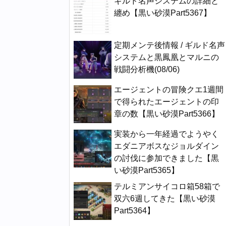
ギルド名声システムの詳細と
纏め【黒い砂漠Part5367】
定期メンテ後情報 / ギルド名声
システムと黒鳳凰とマルニの
戦闘分析機(08/06)
エージェントの冒険クエ1週間
で得られたエージェントの印
章の数【黒い砂漠Part5366】
実装から一年経過でようやく
エダニアボスなジョルダイン
の討伐に参加できました【黒
い砂漠Part5365】
テルミアンサイコロ箱58箱で
双六6週してきた【黒い砂漠
Part5364】