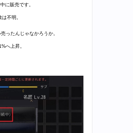
フ中に販売です。
数は不明。
い売ったんじゃなかろうか。
61%へ上昇。