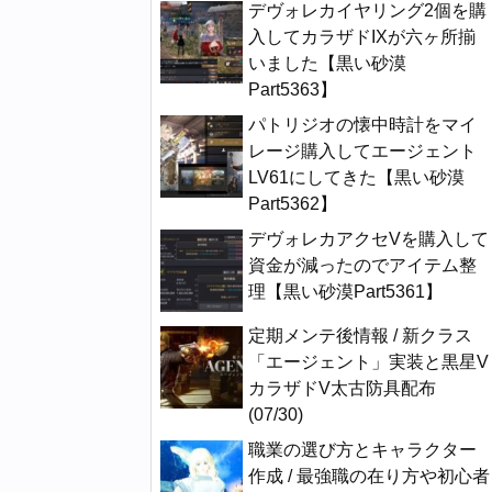
デヴォレカイヤリング2個を購
入してカラザドIXが六ヶ所揃
いました【黒い砂漠
Part5363】
パトリジオの懐中時計をマイ
レージ購入してエージェント
LV61にしてきた【黒い砂漠
Part5362】
デヴォレカアクセVを購入して
資金が減ったのでアイテム整
理【黒い砂漠Part5361】
定期メンテ後情報 / 新クラス
「エージェント」実装と黒星V
カラザドV太古防具配布
(07/30)
職業の選び方とキャラクター
作成 / 最強職の在り方や初心者