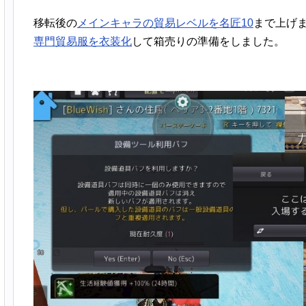
移転後の
メインキャラの貿易レベルを名匠10
まで上げ
専門貿易服を衣装化
して箱売りの準備をしました。