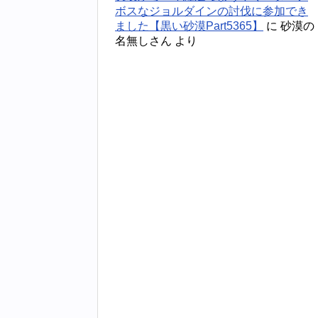
ボスなジョルダインの討伐に参加でき
ました【黒い砂漠Part5365】
に
砂漠の
名無しさん
より