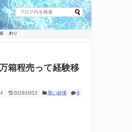
策
釣り
20万箱程売って経験移
14
2019/10/13
黒い砂漠
6