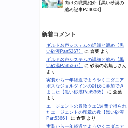
向けの職業紹介【黒い砂漠の
纏め記事Part003】
新着コメント
ギルド名声システムの詳細と纏め【黒
い砂漠Part5367】
に
倉葉
より
ギルド名声システムの詳細と纏め【黒
い砂漠Part5367】
に
砂漠の名無しさん
より
実装から一年経過でようやくエダニア
ボスなジョルダインの討伐に参加でき
ました【黒い砂漠Part5365】
に
倉葉
より
エージェントの冒険クエ1週間で得られ
たエージェントの印章の数【黒い砂漠
Part5366】
に
倉葉
より
実装から一年経過でようやくエダニア