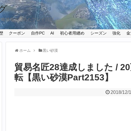
グ
攻略情報を纏めたプレイ日記
歴
クーポン
自作PC
AI
初心者用纏め
シーズン
強化
金
ホーム
黒い砂漠
貿易名匠28達成しました / 
転【黒い砂漠Part2153】
2018/12/