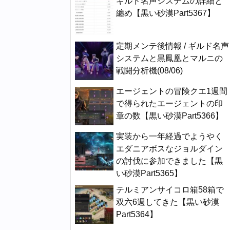
ギルド名声システムの詳細と
纏め【黒い砂漠Part5367】
定期メンテ後情報 / ギルド名声
システムと黒鳳凰とマルニの
戦闘分析機(08/06)
エージェントの冒険クエ1週間
で得られたエージェントの印
章の数【黒い砂漠Part5366】
実装から一年経過でようやく
エダニアボスなジョルダイン
の討伐に参加できました【黒
い砂漠Part5365】
テルミアンサイコロ箱58箱で
双六6週してきた【黒い砂漠
Part5364】