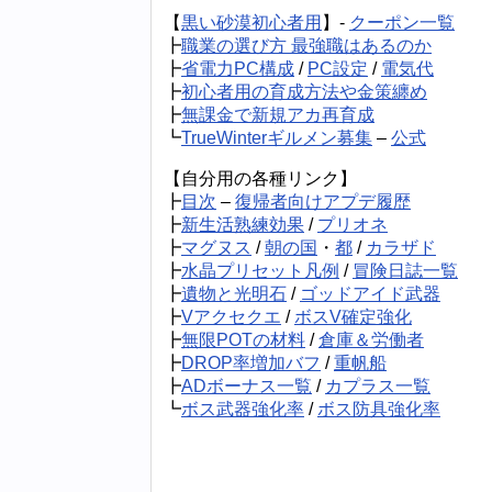
【
黒い砂漠初心者用
】-
クーポン一覧
┣
職業の選び方 最強職はあるのか
┣
省電力PC構成
/
PC設定
/
電気代
┣
初心者用の育成方法や金策纏め
┣
無課金で新規アカ再育成
┗
TrueWinterギルメン募集
–
公式
【自分用の各種リンク】
┣
目次
–
復帰者向けアプデ履歴
┣
新生活熟練効果
/
プリオネ
┣
マグヌス
/
朝の国
・
都
/
カラザド
┣
水晶プリセット凡例
/
冒険日誌一覧
┣
遺物と光明石
/
ゴッドアイド武器
┣
Vアクセクエ
/
ボスV確定強化
┣
無限POTの材料
/
倉庫＆労働者
┣
DROP率増加バフ
/
重帆船
┣
ADボーナス一覧
/
カプラス一覧
┗
ボス武器強化率
/
ボス防具強化率