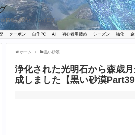
グ
攻略情報を纏めたプレイ日記
歴
クーポン
自作PC
AI
初心者用纏め
シーズン
強化
金
ホーム
黒い砂漠
浄化された光明石から森歳月
成しました【黒い砂漠Part39