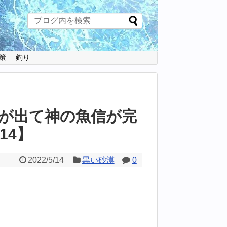
策
釣り
が出て神の魚信が完
14】
2022/5/14
黒い砂漠
0