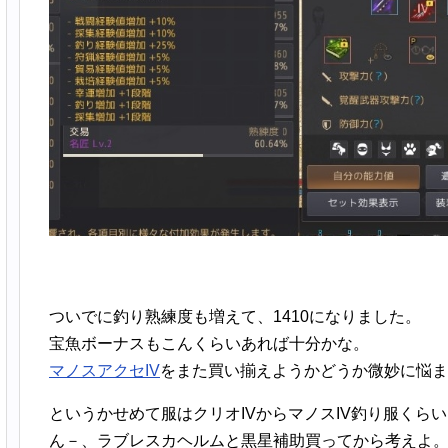
ついでに釣り熟練度も増えて、1410になりました。
宝魚ボーナスもこんくらいあれば十分かな。
マノスアクセIV
をまた買い揃えようかどうか微妙に悩ま
というかせめて服はクリオIVからマノスIV釣り服くら
ん－、ラブレスカヘルムと黒星補助買ってから考えよ