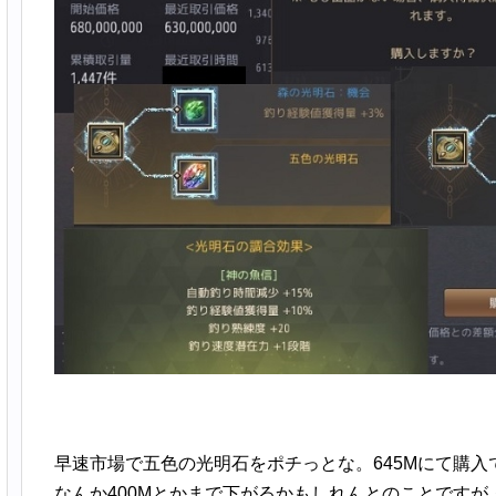
早速市場で五色の光明石をポチっとな。645Mにて購入
なんか400Mとかまで下がるかもしれんとのことです