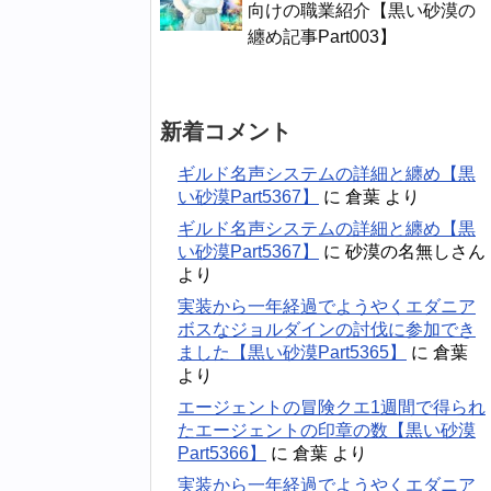
向けの職業紹介【黒い砂漠の
纏め記事Part003】
新着コメント
ギルド名声システムの詳細と纏め【黒
い砂漠Part5367】
に
倉葉
より
ギルド名声システムの詳細と纏め【黒
い砂漠Part5367】
に
砂漠の名無しさん
より
実装から一年経過でようやくエダニア
ボスなジョルダインの討伐に参加でき
ました【黒い砂漠Part5365】
に
倉葉
より
エージェントの冒険クエ1週間で得られ
たエージェントの印章の数【黒い砂漠
Part5366】
に
倉葉
より
実装から一年経過でようやくエダニア