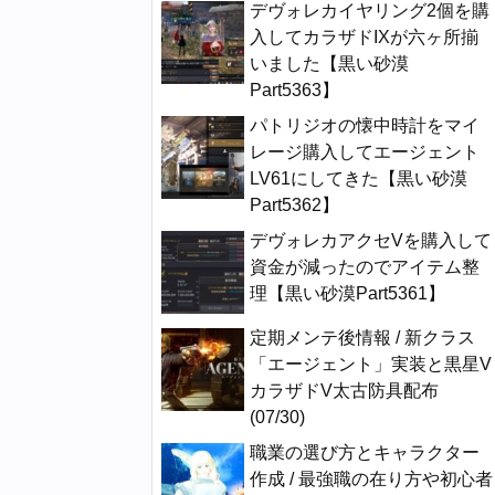
デヴォレカイヤリング2個を購
入してカラザドIXが六ヶ所揃
いました【黒い砂漠
Part5363】
パトリジオの懐中時計をマイ
レージ購入してエージェント
LV61にしてきた【黒い砂漠
Part5362】
デヴォレカアクセVを購入して
資金が減ったのでアイテム整
理【黒い砂漠Part5361】
定期メンテ後情報 / 新クラス
「エージェント」実装と黒星V
カラザドV太古防具配布
(07/30)
職業の選び方とキャラクター
作成 / 最強職の在り方や初心者