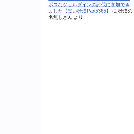
ボスなジョルダインの討伐に参加でき
ました【黒い砂漠Part5365】
に
砂漠の
名無しさん
より