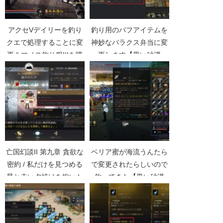
アクセVデイリーを釣り
釣り用のバフアイテムを
クエで処理することに変
神妙なバラクス弁当に変
更＆マノス釣り服IIIを購
更します【黒い砂漠
入【黒い砂漠Part3631】
Part4871】
亡国幻談II 第九章 貪欲な
ベリア蜜が海流うんたら
密約 / 私だけを見つめる
で変更されたらしいので
星と赤い夕焼けを抱いた
釣ってきた【黒い砂漠
朝陽【黒い砂漠
Part1537】
Part3206】