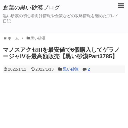
倉葉の黒い砂漠ブログ
黒い砂漠の初心者向け情報や金策などの攻略情報を纏めたプレイ
日記
ホーム
黒い砂漠
マノスアクセIIIを最安値で6個購入してゲラノ
ージャIVを最高額販売【黒い砂漠Part3785】
2022/1/11
2022/1/13
黒い砂漠
2