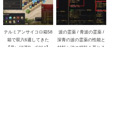
テルミアンサイコロ箱58
波の霊薬 / 青波の霊薬 /
箱で双六6週してきた
深青の波の霊薬の性能と
【黒い砂漠Part5364】
材料と波の精髄＆暮れる
月の涙について【黒い砂
漠Part5087】