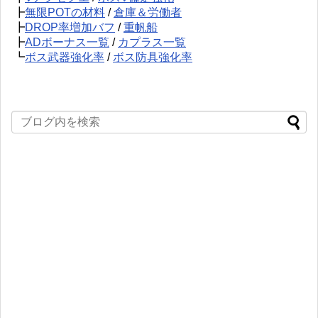
┣
無限POTの材料
/
倉庫＆労働者
┣
DROP率増加バフ
/
重帆船
┣
ADボーナス一覧
/
カプラス一覧
┗
ボス武器強化率
/
ボス防具強化率