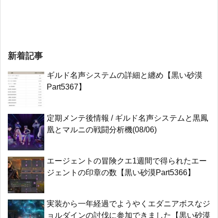
新着記事
ギルド名声システムの詳細と纏め【黒い砂漠
Part5367】
定期メンテ後情報 / ギルド名声システムと黒鳳
凰とマルニの戦闘分析機(08/06)
エージェントの冒険クエ1週間で得られたエー
ジェントの印章の数【黒い砂漠Part5366】
実装から一年経過でようやくエダニアボスなジ
ョルダインの討伐に参加できました【黒い砂漠