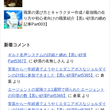
職業の選び方とキャラクター作成 / 最強職の在
り方や初心者向けの職業紹介【黒い砂漠の纏め
記事Part003】
新着コメント
ギルド名声システムの詳細と纏め【黒い砂漠
Part5367】
に
砂漠の名無しさん
より
実装から一年経過でようやくエダニアボスなジョルダイ
ンの討伐に参加できました【黒い砂漠Part5365】
に
倉
葉
より
エージェントの冒険クエ1週間で得られたエージェント
の印章の数【黒い砂漠Part5366】
に
倉葉
より
実装から一年経過でようやくエダニアボスなジョルダイ
ンの討伐に参加できました【黒い砂漠Part5365】
に
砂