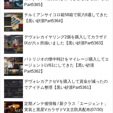
Part5365】
テルミアンサイコロ箱58箱で双六6週してきた
【黒い砂漠Part5364】
デヴォレカイヤリング2個を購入してカラザド
IXが六ヶ所揃いました【黒い砂漠Part5363】
パトリジオの懐中時計をマイレージ購入してエ
ージェントLV61にしてきた【黒い砂漠
Part5362】
デヴォレカアクセVを購入して資金が減ったの
でアイテム整理【黒い砂漠Part5361】
定期メンテ後情報 / 新クラス「エージェント」
実装と黒星VカラザドV太古防具配布(07/30)