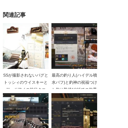
関連記事
SSが撮影されないバグと
最高の釣り人(ハイデル噴
トッシィのウイスキーと
水バフ)と釣神の祝福つけ
デッドアイの銃口クエ
た釣り熟練1665での釣果
【黒い砂漠Part4945】
【黒い砂漠Part4050】