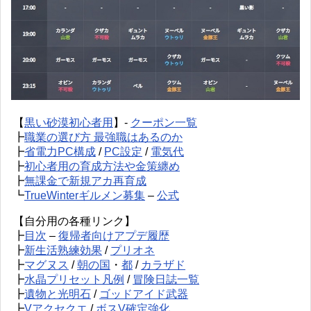
【
黒い砂漠初心者用
】-
クーポン一覧
┣
職業の選び方 最強職はあるのか
┣
省電力PC構成
/
PC設定
/
電気代
┣
初心者用の育成方法や金策纏め
┣
無課金で新規アカ再育成
┗
TrueWinterギルメン募集
–
公式
【自分用の各種リンク】
┣
目次
–
復帰者向けアプデ履歴
┣
新生活熟練効果
/
プリオネ
┣
マグヌス
/
朝の国
・
都
/
カラザド
┣
水晶プリセット凡例
/
冒険日誌一覧
┣
遺物と光明石
/
ゴッドアイド武器
┣
Vアクセクエ
/
ボスV確定強化