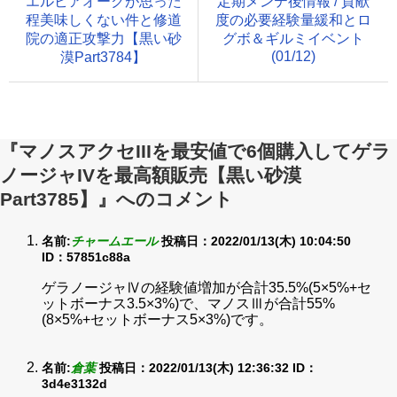
エルビアオークが思った
定期メンテ後情報 / 貢献
程美味しくない件と修道
度の必要経験量緩和とロ
院の適正攻撃力【黒い砂
グボ＆ギルミイベント
(01/12)
漠Part3784】
『マノスアクセIIIを最安値で6個購入してゲラ
ノージャIVを最高額販売【黒い砂漠
Part3785】』へのコメント
名前:
チャームエール
投稿日：2022/01/13(木) 10:04:50
ID：57851c88a
ゲラノージャⅣの経験値増加が合計35.5%(5×5%+セ
ットボーナス3.5×3%)で、マノスⅢが合計55%
(8×5%+セットボーナス5×3%)です。
名前:
倉葉
投稿日：2022/01/13(木) 12:36:32
ID：
3d4e3132d