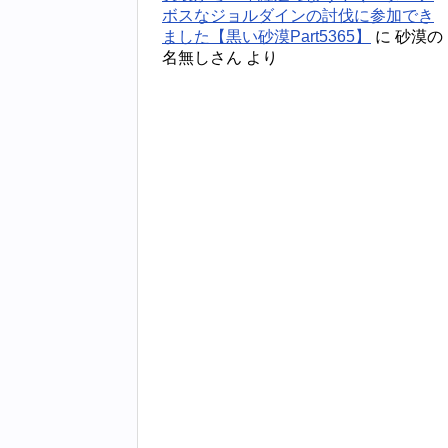
ボスなジョルダインの討伐に参加でき
ました【黒い砂漠Part5365】
に
砂漠の
名無しさん
より