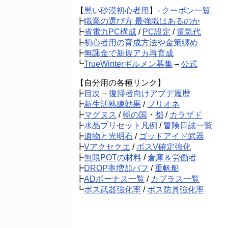
【
黒い砂漠初心者用
】-
クーポン一覧
┣
職業の選び方 最強職はあるのか
┣
省電力PC構成
/
PC設定
/
電気代
┣
初心者用の育成方法や金策纏め
┣
無課金で新規アカ再育成
┗
TrueWinterギルメン募集
–
公式
【自分用の各種リンク】
┣
目次
–
復帰者向けアプデ履歴
┣
新生活熟練効果
/
プリオネ
┣
マグヌス
/
朝の国
・
都
/
カラザド
┣
水晶プリセット凡例
/
冒険日誌一覧
┣
遺物と光明石
/
ゴッドアイド武器
┣
Vアクセクエ
/
ボスV確定強化
┣
無限POTの材料
/
倉庫＆労働者
┣
DROP率増加バフ
/
重帆船
┣
ADボーナス一覧
/
カプラス一覧
┗
ボス武器強化率
/
ボス防具強化率