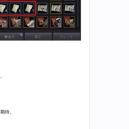
す。
。
と期待。