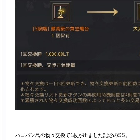
ハコバン島の物々交換で1枚が出ました記念のSS。