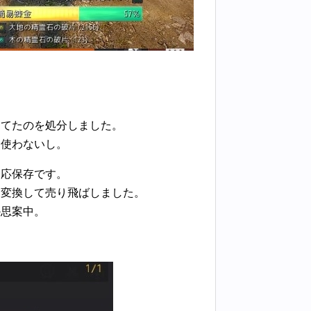
してたのを処分しました。
て使わないし。
一応保存です。
に変換して売り飛ばしました。
か思案中。