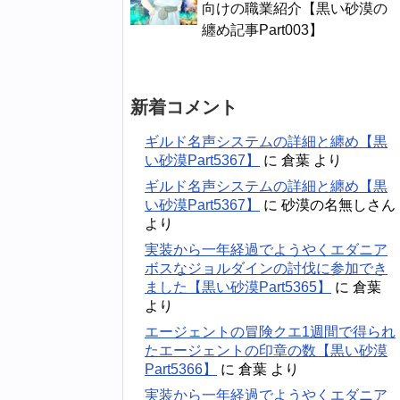
向けの職業紹介【黒い砂漠の
纏め記事Part003】
新着コメント
ギルド名声システムの詳細と纏め【黒
い砂漠Part5367】
に
倉葉
より
ギルド名声システムの詳細と纏め【黒
い砂漠Part5367】
に
砂漠の名無しさん
より
実装から一年経過でようやくエダニア
ボスなジョルダインの討伐に参加でき
ました【黒い砂漠Part5365】
に
倉葉
より
エージェントの冒険クエ1週間で得られ
たエージェントの印章の数【黒い砂漠
Part5366】
に
倉葉
より
実装から一年経過でようやくエダニア