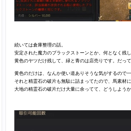
続いては倉庫整理の話。
安定された魔力のブラックストーンとか、何となく残
黄色のヤツだけ残して、緑と青のは店売りです。だっ
黄色のだけは、なんか使い道ありそうな気がするので
それと精霊石の破片も無駄に詰まってたので、馬素材
大地の精霊石の破片だけ大量に余ってて、どうしよう