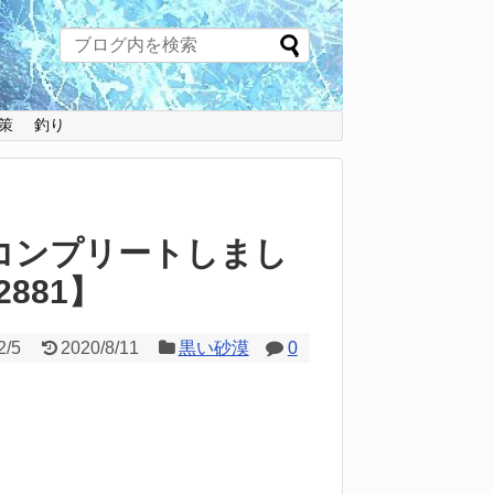
策
釣り
コンプリートしまし
881】
2/5
2020/8/11
黒い砂漠
0