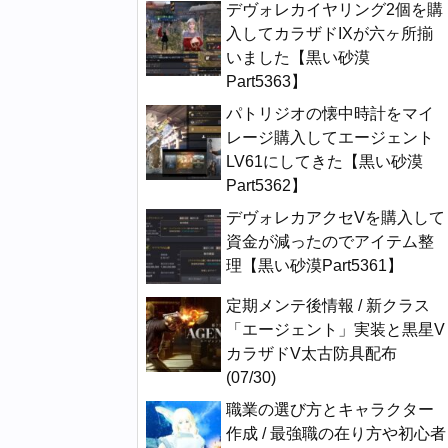
デヴォレカイヤリング2個を購
入してカラザドIXが六ヶ所揃
いました【黒い砂漠
Part5363】
パトリジオの懐中時計をマイ
レージ購入してエージェント
LV61にしてきた【黒い砂漠
Part5362】
デヴォレカアクセVを購入して
資金が減ったのでアイテム整
理【黒い砂漠Part5361】
定期メンテ後情報 / 新クラス
「エージェント」実装と黒星V
カラザドV太古防具配布
(07/30)
職業の選び方とキャラクター
作成 / 最強職の在り方や初心者