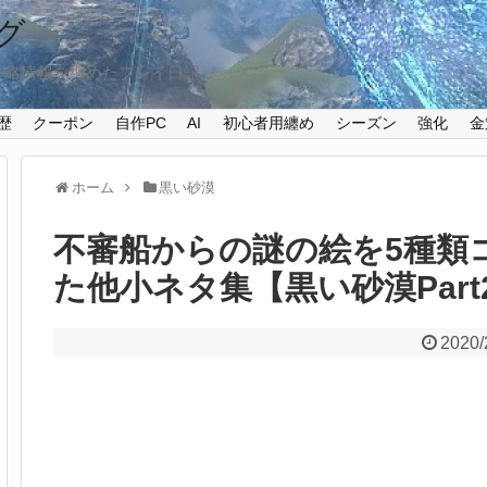
グ
攻略情報を纏めたプレイ日記
歴
クーポン
自作PC
AI
初心者用纏め
シーズン
強化
金
ホーム
黒い砂漠
不審船からの謎の絵を5種類
た他小ネタ集【黒い砂漠Part2
2020/