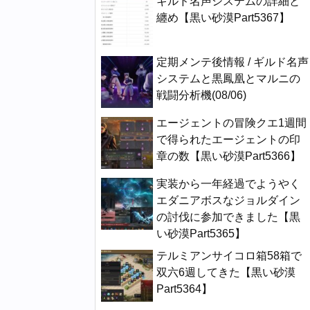
ギルド名声システムの詳細と
纏め【黒い砂漠Part5367】
定期メンテ後情報 / ギルド名声
システムと黒鳳凰とマルニの
戦闘分析機(08/06)
エージェントの冒険クエ1週間
で得られたエージェントの印
章の数【黒い砂漠Part5366】
実装から一年経過でようやく
エダニアボスなジョルダイン
の討伐に参加できました【黒
い砂漠Part5365】
テルミアンサイコロ箱58箱で
双六6週してきた【黒い砂漠
Part5364】