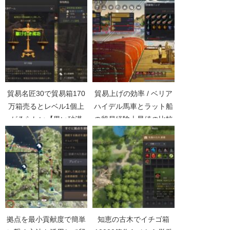
い砂漠Part4737】
Part1132】
貿易名匠30で貿易箱170
貿易上げの効率 / ベリア
万箱売るとレベル1個上
ハイデル馬車とラット船
がるらしい【黒い砂漠
の貿易経験上昇値の比較
Part4359】
【黒い砂漠Part2157】
拠点を最小貢献度で簡単
知恵の古木でイチゴ箱