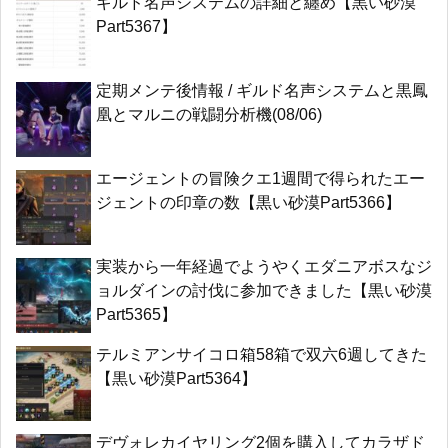
ギルド名声システムの詳細と纏め【黒い砂漠
Part5367】
定期メンテ後情報 / ギルド名声システムと黒鳳
凰とマルニの戦闘分析機(08/06)
エージェントの冒険クエ1週間で得られたエー
ジェントの印章の数【黒い砂漠Part5366】
実装から一年経過でようやくエダニアボスなジ
ョルダインの討伐に参加できました【黒い砂漠
Part5365】
テルミアンサイコロ箱58箱で双六6週してきた
【黒い砂漠Part5364】
デヴォレカイヤリング2個を購入してカラザド