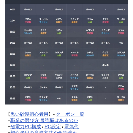
【
黒い砂漠初心者用
】-
クーポン一覧
┣
職業の選び方 最強職はあるのか
┣
省電力PC構成
/
PC設定
/
電気代
┣
初心者用の育成方法や金策纏め