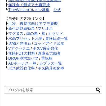
┣
無課金で新規アカ再育成
┗
TrueWinterギルメン募集
–
公式
【自分用の各種リンク】
┣
目次
–
復帰者向けアプデ履歴
┣
新生活熟練効果
/
プリオネ
┣
マグヌス
/
朝の国
・
都
/
カラザド
┣
水晶プリセット凡例
/
冒険日誌一覧
┣
遺物と光明石
/
ゴッドアイド武器
┣
Vアクセクエ
/
ボスV確定強化
┣
無限POTの材料
/
倉庫＆労働者
┣
DROP率増加バフ
/
重帆船
┣
ADボーナス一覧
/
カプラス一覧
┗
ボス武器強化率
/
ボス防具強化率