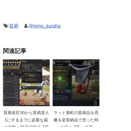
貿易
@mmo_kuraha
関連記事
貿易名匠30から貿易道人
ラット港町の貿易品を高
1にするまでに必要な箱
騰＆皇室納品で売った時
の個数と貿易経験値【黒
の儲け【黒い砂漠