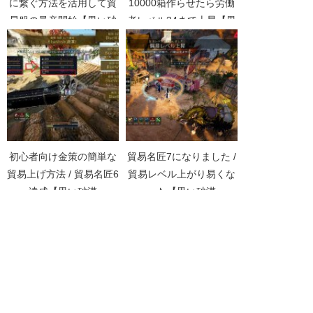
に繋ぐ方法を活用して貿
10000箱作らせたら労働
易服の量産開始【黒い砂
者レベル34まで上昇【黒
漠Part3561】
い砂漠Part4376】
初心者向け金策の簡単な
貿易名匠7になりました /
貿易上げ方法 / 貿易名匠6
貿易レベル上がり易くな
達成【黒い砂漠
った【黒い砂漠
Part1697】
Part891】