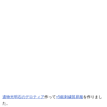
遺物光明石のデロティア
作って
+5銀刺繍貿易服
を作りまし
た。