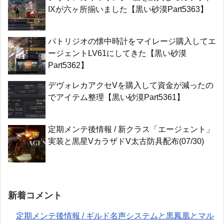
IXが六ヶ所揃いました【黒い砂漠Part5363】
パトリジオの懐中時計をマイレージ購入してエ
ージェントLV61にしてきた【黒い砂漠
Part5362】
デヴォレカアクセVを購入して資金が減ったの
でアイテム整理【黒い砂漠Part5361】
定期メンテ後情報 / 新クラス「エージェント」
実装と黒星VカラザドV太古防具配布(07/30)
新着コメント
定期メンテ後情報 / ギルド名声システムと黒鳳凰とマル