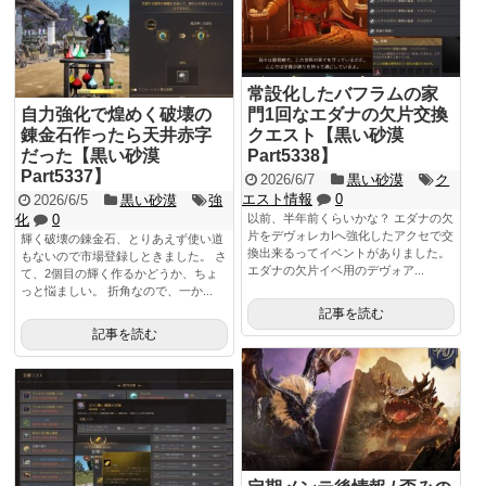
常設化したバフラムの家
自力強化で煌めく破壊の
門1回なエダナの欠片交換
錬金石作ったら天井赤字
クエスト【黒い砂漠
だった【黒い砂漠
Part5338】
Part5337】
2026/6/7
黒い砂漠
ク
エスト情報
0
2026/6/5
黒い砂漠
強
化
0
以前、半年前くらいかな？ エダナの欠
片をデヴォレカIへ強化したアクセで交
輝く破壊の錬金石、とりあえず使い道
換出来るってイベントがありました。
もないので市場登録しときました。 さ
エダナの欠片イベ用のデヴォア...
て、2個目の輝く作るかどうか、ちょ
っと悩ましい。 折角なので、一か...
記事を読む
記事を読む