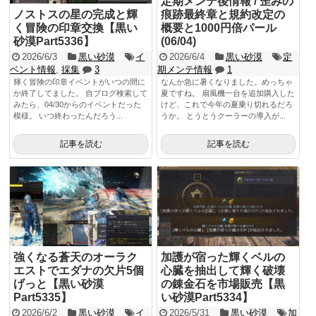
定期メンテ後情報 / 歪みの
ノストスの星の完成と輝
痕跡最終章と規約改定の
く冒険の印章交換【黒い
概要と1000円倍パール
砂漠Part5336】
(06/04)
2026/6/3
黒い砂漠
イ
2026/6/4
黒い砂漠
定
ベント情報
,
採集
3
期メンテ情報
1
輝く冒険の印章イベントがいつの間に
なんか急に暑くなりました。めっちゃ
か終了してました。 自ブログ検索して
夏ですね。 扇風機一台を追加購入した
みたら、04/30からのイベントだった
けど、これで今年の夏乗り切れるだろ
模様。 いつ終わったんだろう...
うか。 とうとうクーラーの導入が...
記事を読む
記事を読む
強くなる蒼天のオーラク
加護が宿った輝くベルの
エストでエダナの欠片5個
心臓を抽出して輝く破壊
げっと【黒い砂漠
の錬金石を市場販売【黒
Part5335】
い砂漠Part5334】
2026/6/2
黒い砂漠
イ
2026/5/31
黒い砂漠
加