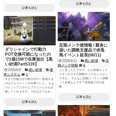
記事を読む
記事を読む
定期メンテ後情報 / 厩舎に
ダリシャインで行動力
届いた調教支援品で赤兎
POT交換可能になったの
馬イベント延長(06/11)
で1個15Mで在庫放出【黒
2026/6/11
黒い砂漠
定
い砂漠Part5339】
期メンテ情報
6
2026/6/9
黒い砂漠
基
ふと思ったんですが、なな毎週キャラ
本システム
1
クターのスキル調整やってるじゃない
ですか。 そんなに頻繁にバランス調整
今まで行動力を行動力POTへ変換する
って必要なんです？有識者の方の見
のはアルスティンの仕事でした。 まぁ
解...
バレンシアとかだとプラジンとかも交
換してくれますが、それはさておき...
記事を読む
記事を読む