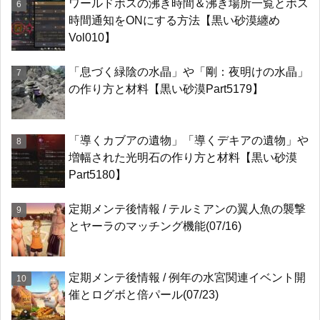
ワールドボスの沸き時間＆沸き場所一覧とボス
時間通知をONにする方法【黒い砂漠纏め
Vol010】
「息づく緑陰の水晶」や「剛：夜明けの水晶」
の作り方と材料【黒い砂漠Part5179】
「導くカブアの遺物」「導くデキアの遺物」や
増幅された光明石の作り方と材料【黒い砂漠
Part5180】
定期メンテ後情報 / テルミアンの翼人魚の襲撃
とヤーラのマッチング機能(07/16)
定期メンテ後情報 / 例年の水宮関連イベント開
催とログボと倍パール(07/23)