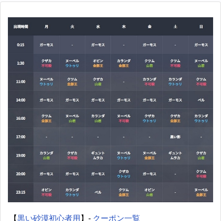
【
黒い砂漠初心者用
】-
クーポン一覧