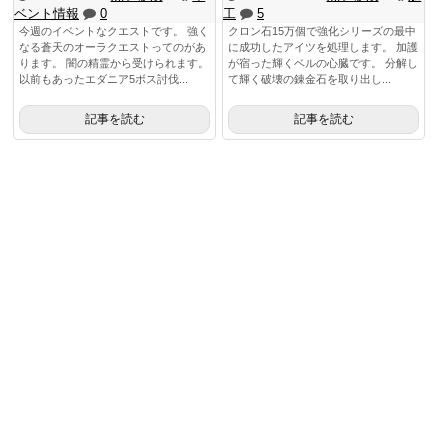
ベント情報
0
工
5
今週のイベントなクエストです。 強く
クロン石15万個で強化シリーズの最中
なる蒼天のオーラクエストってのがあ
に成功したアイツを処理します。 加護
ります。 闇の精霊から受けられます。
が宿った輝くベルの心臓です。 分解し
以前もあったエダニア5ボス討伐...
て輝く破壊の錬金石を取り出し...
記事を読む
記事を読む