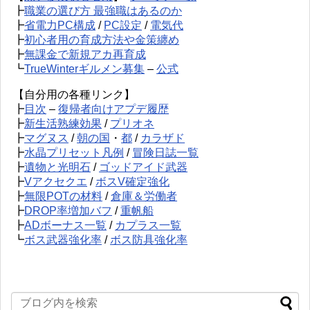
┣
職業の選び方 最強職はあるのか
┣
省電力PC構成
/
PC設定
/
電気代
┣
初心者用の育成方法や金策纏め
┣
無課金で新規アカ再育成
┗
TrueWinterギルメン募集
–
公式
【自分用の各種リンク】
┣
目次
–
復帰者向けアプデ履歴
┣
新生活熟練効果
/
プリオネ
┣
マグヌス
/
朝の国
・
都
/
カラザド
┣
水晶プリセット凡例
/
冒険日誌一覧
┣
遺物と光明石
/
ゴッドアイド武器
┣
Vアクセクエ
/
ボスV確定強化
┣
無限POTの材料
/
倉庫＆労働者
┣
DROP率増加バフ
/
重帆船
┣
ADボーナス一覧
/
カプラス一覧
┗
ボス武器強化率
/
ボス防具強化率