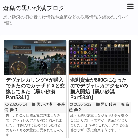
倉葉の黒い砂漠ブログ
黒い砂漠の初心者向け情報や金策などの攻略情報を纏めたプレイ
日記
デヴォレカリングVが購入
余剰資金が800Gになった
できたのでカラザドIXと交
のでデヴォレカアクセVの
換してきた【黒い砂漠
購入開始【黒い砂漠
Part5341】
Part5340】
2026/6/14
黒い砂漠
装
2026/6/12
黒い砂漠
資
備
0
産
2
先日、貯金が目標金額に到達したの
延々と釣り放置しながらギルチャ眺め
で、デヴォレカアクセVに予約入れま
るばかりの日々ですが、資金が貯まり
した。 予約入れて初めて知ったけど、
ました。 ようやくこれで、アクセを全
めちゃくちゃ大量に出品されてるんで
部カラザド系に出来そうです。 8...
す...