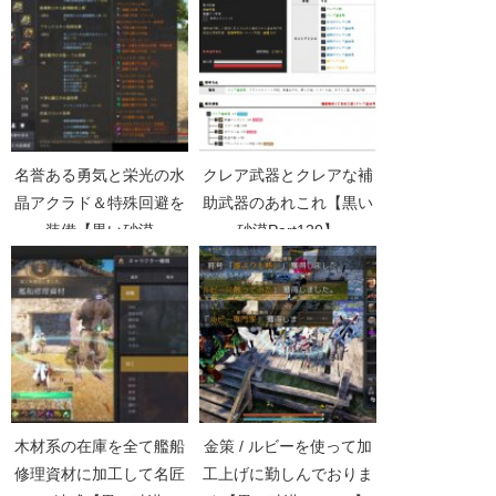
名誉ある勇気と栄光の水
クレア武器とクレアな補
晶アクラド＆特殊回避を
助武器のあれこれ【黒い
装備【黒い砂漠
砂漠Part120】
Part3971】
木材系の在庫を全て艦船
金策 / ルビーを使って加
修理資材に加工して名匠
工上げに勤しんでおりま