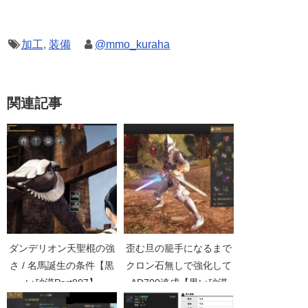
加工
,
装備
@mmo_kuraha
関連記事
ダンデリオン天聖棍の強
歪む旦の籠手になるまで
さ / 名馬誕生の条件【黒
クロン石無しで強化して
い砂漠Part807】
AD700達成【黒い砂漠
Part4383】