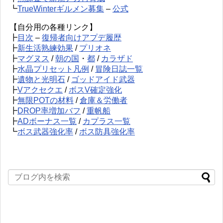
┗
TrueWinterギルメン募集
–
公式
【自分用の各種リンク】
┣
目次
–
復帰者向けアプデ履歴
┣
新生活熟練効果
/
プリオネ
┣
マグヌス
/
朝の国
・
都
/
カラザド
┣
水晶プリセット凡例
/
冒険日誌一覧
┣
遺物と光明石
/
ゴッドアイド武器
┣
Vアクセクエ
/
ボスV確定強化
┣
無限POTの材料
/
倉庫＆労働者
┣
DROP率増加バフ
/
重帆船
┣
ADボーナス一覧
/
カプラス一覧
┗
ボス武器強化率
/
ボス防具強化率