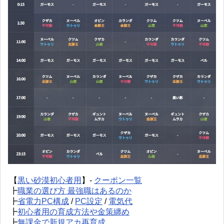
【
黒い砂漠初心者用
】-
クーポン一覧
┣
職業の選び方 最強職はあるのか
┣
省電力PC構成
/
PC設定
/
電気代
┣
初心者用の育成方法や金策纏め
┣
無課金で新規アカ再育成