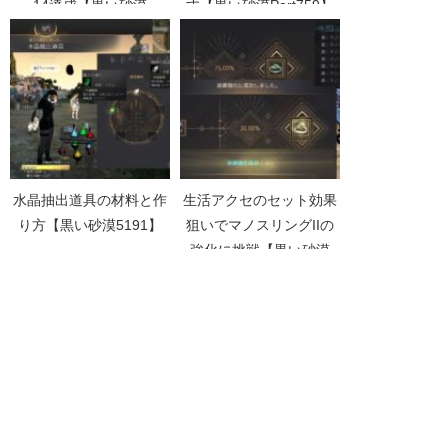
14達成【黒い砂漠
す【黒い砂漠Part759】
Part2822】
水晶抽出道具の材料と作
生活アクセのセット効果
り方【黒い砂漠5191】
狙いでマノスリングIIの
強化に挑戦【黒い砂漠
Part2753】