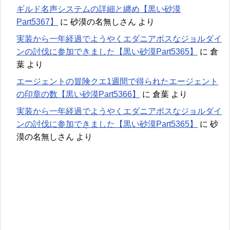
ギルド名声システムの詳細と纏め【黒い砂漠
Part5367】
に
砂漠の名無しさん
より
実装から一年経過でようやくエダニアボスなジョルダイ
ンの討伐に参加できました【黒い砂漠Part5365】
に
倉
葉
より
エージェントの冒険クエ1週間で得られたエージェント
の印章の数【黒い砂漠Part5366】
に
倉葉
より
実装から一年経過でようやくエダニアボスなジョルダイ
ンの討伐に参加できました【黒い砂漠Part5365】
に
砂
漠の名無しさん
より