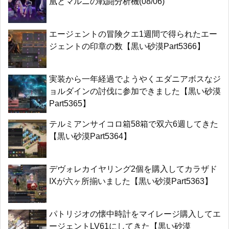
凰とマルニの戦闘分析機(08/06)
エージェントの冒険クエ1週間で得られたエー
ジェントの印章の数【黒い砂漠Part5366】
実装から一年経過でようやくエダニアボスなジ
ョルダインの討伐に参加できました【黒い砂漠
Part5365】
テルミアンサイコロ箱58箱で双六6週してきた
【黒い砂漠Part5364】
デヴォレカイヤリング2個を購入してカラザド
IXが六ヶ所揃いました【黒い砂漠Part5363】
パトリジオの懐中時計をマイレージ購入してエ
ージェントLV61にしてきた【黒い砂漠