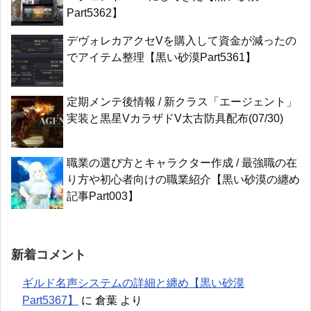
Part5362】
デヴォレカアクセVを購入して資金が減ったの
でアイテム整理【黒い砂漠Part5361】
定期メンテ後情報 / 新クラス「エージェント」
実装と黒星VカラザドV太古防具配布(07/30)
職業の選び方とキャラクター作成 / 最強職の在
り方や初心者向けの職業紹介【黒い砂漠の纏め
記事Part003】
新着コメント
ギルド名声システムの詳細と纏め【黒い砂漠
Part5367】
に
倉葉
より