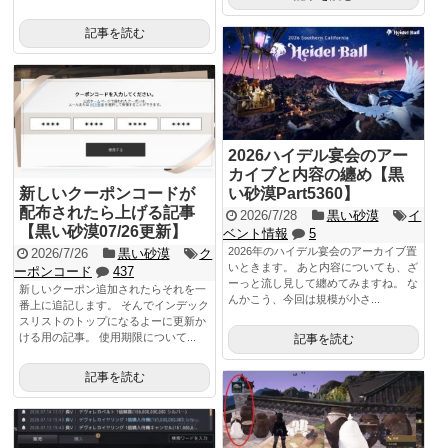
記事を読む
2026ハイデル宴会のアー
カイブと内容の纏め【黒
新しいクーポンコードが
い砂漠Part5360】
配布されたら上げる記事
2026/7/28
黒い砂漠
イ
【黒い砂漠07/26更新】
ベント情報
5
2026年のハイデル宴会のアーカイブ置
2026/7/26
黒い砂漠
ク
いときます。 あと内容についても、ざ
ーポンコード
437
ーっと流し見して纏めてみますね。 な
新しいクーポン追加されたらそれを一
んかこう、今回は規模が小さ...
番上に追記します。 そんでインデック
スリストのトップになるよーに更新か
ける用の記事。 使用期限について...
記事を読む
記事を読む