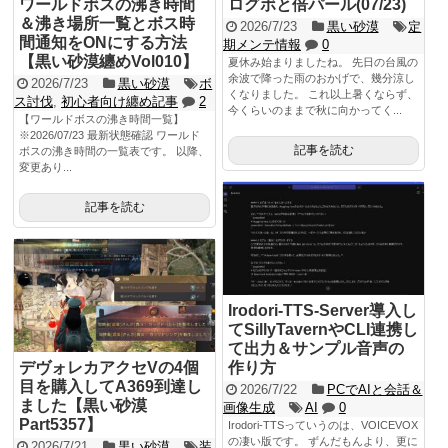
ワールドボスの沸き時間
ログボと倍パール(07/23)
＆沸き場所一覧とボス時
2026/7/23
黒い砂漠
定
間通知をONにする方法
期メンテ情報
0
【黒い砂漠纏めVol010】
夏休み始まりましたね。 先日の台風の
余波で降った雨のおかげで、幾分涼し
2026/7/23
黒い砂漠
ボ
くなりました。 これ以上暑くならず、
ス討伐
,
初心者向け纏め記事
2
今くらいのままで秋に向かってく...
【ワールドボスの沸き時間一覧】
※2026/07/23 最新状態確認 ワールド
記事を読む
ボスの沸き時間の一覧表です。 以降、
変更あり...
記事を読む
Irodori-TTS-Server導入し
てSillyTavernやCLI連携し
て出力＆サンプル音声の
デヴォレカアクセVの4個
作り方
目を購入してA369到達し
2026/7/22
PCでAIと会話＆
ました【黒い砂漠
画像生成
AI
0
Part5357】
Irodori-TTSっていうのは、VOICEVOX
の凄い版です。 ずんだもんより、更に
2026/7/21
黒い砂漠
装