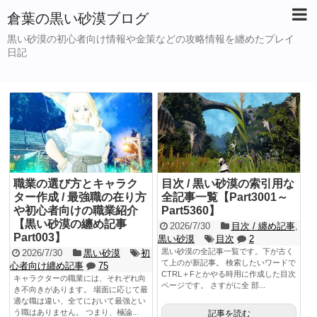
倉葉の黒い砂漠ブログ
黒い砂漠の初心者向け情報や金策などの攻略情報を纏めたプレイ
日記
職業の選び方とキャラク
目次 / 黒い砂漠の索引用な
ター作成 / 最強職の在り方
全記事一覧【Part3001～
や初心者向けの職業紹介
Part5360】
【黒い砂漠の纏め記事
2026/7/30
目次 / 纏め記事
,
Part003】
黒い砂漠
目次
2
黒い砂漠の全記事一覧です。下が古く
2026/7/30
黒い砂漠
初
て上のが新記事。 検索したいワードで
心者向け纏め記事
75
CTRL＋Fとかやる時用に作成した目次
キャラクターの職業には、それぞれ向
ページです。 さすがに全 部...
き不向きがあります。 場面に応じて最
適な職は違い、全てにおいて最強とい
う職はありません。 つまり、極論...
記事を読む