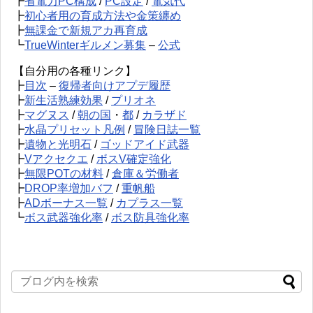
┣
省電力PC構成
/
PC設定
/
電気代
┣
初心者用の育成方法や金策纏め
┣
無課金で新規アカ再育成
┗
TrueWinterギルメン募集
–
公式
【自分用の各種リンク】
┣
目次
–
復帰者向けアプデ履歴
┣
新生活熟練効果
/
プリオネ
┣
マグヌス
/
朝の国
・
都
/
カラザド
┣
水晶プリセット凡例
/
冒険日誌一覧
┣
遺物と光明石
/
ゴッドアイド武器
┣
Vアクセクエ
/
ボスV確定強化
┣
無限POTの材料
/
倉庫＆労働者
┣
DROP率増加バフ
/
重帆船
┣
ADボーナス一覧
/
カプラス一覧
┗
ボス武器強化率
/
ボス防具強化率