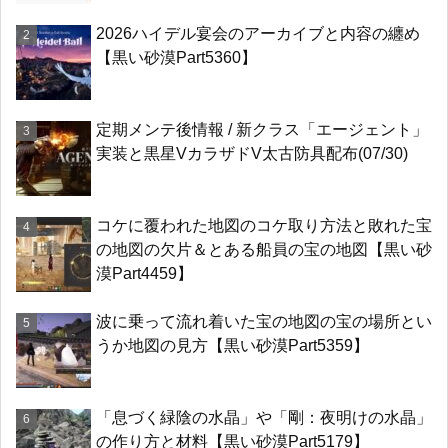
2026ハイデル宴会のアーカイブと内容の纏め
【黒い砂漠Part5360】
定期メンテ後情報 / 新クラス「エージェント」
実装と黒星VカラザドV太古防具配布(07/30)
コケに覆われた地図のコケ取り方法と敗れた宝
の地図の欠片＆とある船員の宝の地図【黒い砂
漠Part4459】
波に乗って流れ着いた宝の地図の宝の場所とい
うか地図の見方【黒い砂漠Part5359】
「息づく緑陰の水晶」や「剛：夜明けの水晶」
の作り方と材料【黒い砂漠Part5179】