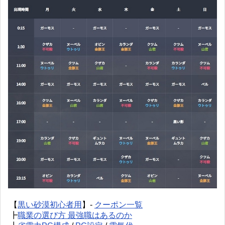
【
黒い砂漠初心者用
】-
クーポン一覧
┣
職業の選び方 最強職はあるのか