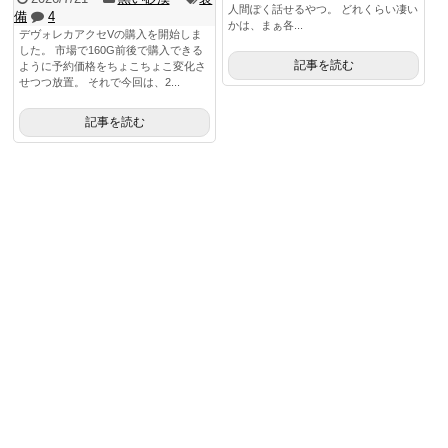
人間ぽく話せるやつ。 どれくらい凄い
備
4
かは、まぁ各...
デヴォレカアクセVの購入を開始しま
した。 市場で160G前後で購入できる
記事を読む
ように予約価格をちょこちょこ変化さ
せつつ放置。 それで今回は、2...
記事を読む