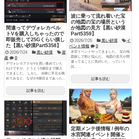
波に乗って流れ着いた宝
の地図の宝の場所という
間違ってデヴォレカベル
か地図の見方【黒い砂漠
トVを購入しちゃったので
Part5359】
即販売して25Gくらい損し
2026/7/25
黒い砂漠
イ
た【黒い砂漠Part5358】
ベント情報
0
水宮イベントやってきました。 宝の地
2026/7/24
黒い砂漠
資
図探しで割と悩んだ。 地図の見方が間
産
0
違ってることに気付いた、っていう
デヴォレカアクセVを買い集めていた
話。 ...
わけですが、とうとう5個目まで購入
できました。 しかし、冷静に手元を眺
めてみると、なぜか6個目まであった...
記事を読む
記事を読む
定期メンテ後情報 / 例年の
水宮関連イベント開催と