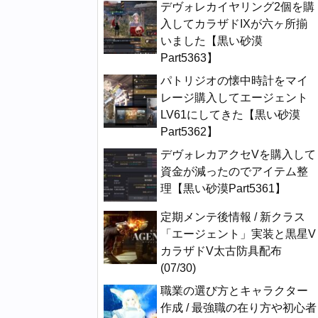
デヴォレカイヤリング2個を購
入してカラザドIXが六ヶ所揃
いました【黒い砂漠
Part5363】
パトリジオの懐中時計をマイ
レージ購入してエージェント
LV61にしてきた【黒い砂漠
Part5362】
デヴォレカアクセVを購入して
資金が減ったのでアイテム整
理【黒い砂漠Part5361】
定期メンテ後情報 / 新クラス
「エージェント」実装と黒星V
カラザドV太古防具配布
(07/30)
職業の選び方とキャラクター
作成 / 最強職の在り方や初心者