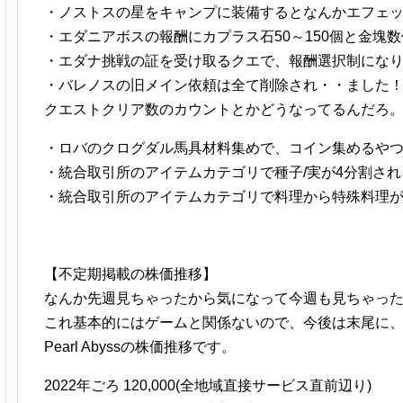
・ノストスの星をキャンプに装備するとなんかエフェ
・エダニアボスの報酬にカプラス石50～150個と金塊
・エダナ挑戦の証を受け取るクエで、報酬選択制にな
・バレノスの旧メイン依頼は全て削除され・・ました
クエストクリア数のカウントとかどうなってるんだろ
・ロバのクログダル馬具材料集めで、コイン集めるやつ
・統合取引所のアイテムカテゴリで種子/実が4分割さ
・統合取引所のアイテムカテゴリで料理から特殊料理
【不定期掲載の株価推移】
なんか先週見ちゃったから気になって今週も見ちゃっ
これ基本的にはゲームと関係ないので、今後は末尾に
Pearl Abyssの株価推移です。
2022年ごろ 120,000(全地域直接サービス直前辺り)