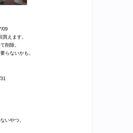
09
回買えます。
くて削除。
外要らないかも。
31
えないやつ。