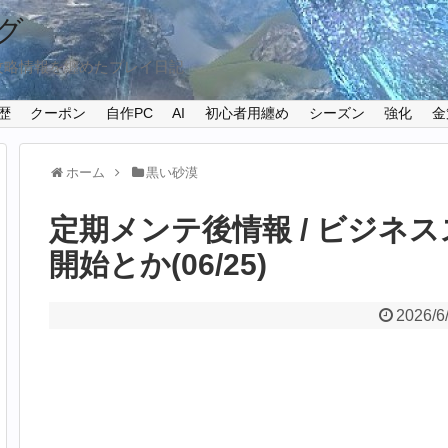
グ
攻略情報を纏めたプレイ日記
歴
クーポン
自作PC
AI
初心者用纏め
シーズン
強化
金
ホーム
黒い砂漠
定期メンテ後情報 / ビジネ
開始とか(06/25)
2026/6