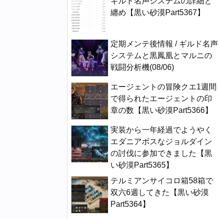
ギルド名声システムの詳細と
纏め【黒い砂漠Part5367】
定期メンテ後情報 / ギルド名声
システムと黒鳳凰とマルニの
戦闘分析機(08/06)
エージェントの冒険クエ1週間
で得られたエージェントの印
章の数【黒い砂漠Part5366】
実装から一年経過でようやく
エダニアボスなジョルダイン
の討伐に参加できました【黒
い砂漠Part5365】
テルミアンサイコロ箱58箱で
双六6週してきた【黒い砂漠
Part5364】