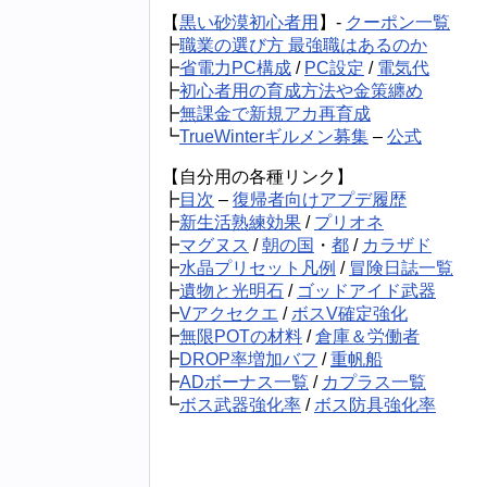
【
黒い砂漠初心者用
】-
クーポン一覧
┣
職業の選び方 最強職はあるのか
┣
省電力PC構成
/
PC設定
/
電気代
┣
初心者用の育成方法や金策纏め
┣
無課金で新規アカ再育成
┗
TrueWinterギルメン募集
–
公式
【自分用の各種リンク】
┣
目次
–
復帰者向けアプデ履歴
┣
新生活熟練効果
/
プリオネ
┣
マグヌス
/
朝の国
・
都
/
カラザド
┣
水晶プリセット凡例
/
冒険日誌一覧
┣
遺物と光明石
/
ゴッドアイド武器
┣
Vアクセクエ
/
ボスV確定強化
┣
無限POTの材料
/
倉庫＆労働者
┣
DROP率増加バフ
/
重帆船
┣
ADボーナス一覧
/
カプラス一覧
┗
ボス武器強化率
/
ボス防具強化率