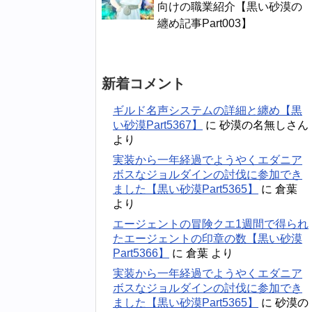
向けの職業紹介【黒い砂漠の
纏め記事Part003】
新着コメント
ギルド名声システムの詳細と纏め【黒
い砂漠Part5367】
に
砂漠の名無しさん
より
実装から一年経過でようやくエダニア
ボスなジョルダインの討伐に参加でき
ました【黒い砂漠Part5365】
に
倉葉
より
エージェントの冒険クエ1週間で得られ
たエージェントの印章の数【黒い砂漠
Part5366】
に
倉葉
より
実装から一年経過でようやくエダニア
ボスなジョルダインの討伐に参加でき
ました【黒い砂漠Part5365】
に
砂漠の