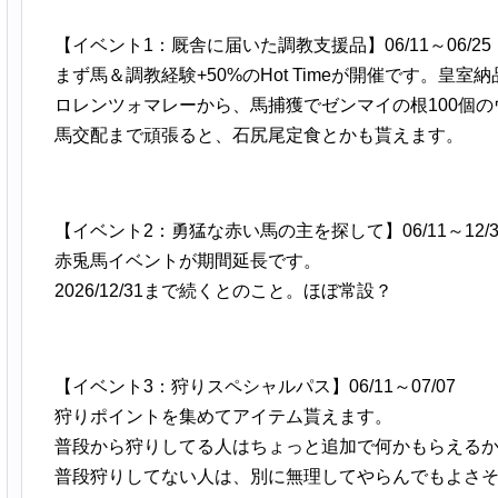
【イベント1：厩舎に届いた調教支援品】06/11～06/25
まず馬＆調教経験+50%のHot Timeが開催です。皇
ロレンツォマレーから、馬捕獲でゼンマイの根100個
馬交配まで頑張ると、石尻尾定食とかも貰えます。
【イベント2：勇猛な赤い馬の主を探して】06/11～12/3
赤兎馬イベントが期間延長です。
2026/12/31まで続くとのこと。ほぼ常設？
【イベント3：狩りスペシャルパス】06/11～07/07
狩りポイントを集めてアイテム貰えます。
普段から狩りしてる人はちょっと追加で何かもらえる
普段狩りしてない人は、別に無理してやらんでもよさ