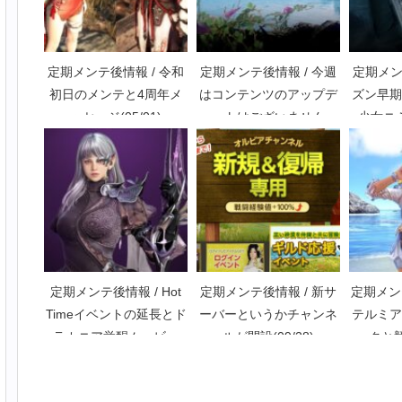
定期メンテ後情報 / 令和
定期メンテ後情報 / 今週
定期メン
初日のメンテと4周年メ
はコンテンツのアップデ
ズン早期
ッセージ(05/01)
ートはございません
少女ニ
(09/14)
定期メンテ後情報 / Hot
定期メンテ後情報 / 新サ
定期メンテ
Timeイベントの延長とド
ーバーというかチャンネ
テルミア
ラカニア覚醒ムービー
ルが開設(09/28)
ークと競
(07/20)