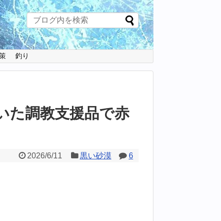
策
釣り
届いた調教支援品で赤
2026/6/11
黒い砂漠
6