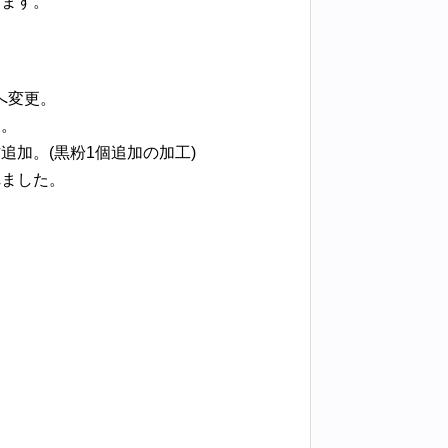
します。
％へ変更。
加。
加。(黒粉1個追加の加工)
れました。