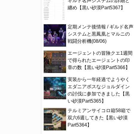
ギルド名声システムの詳細と
纏め【黒い砂漠Part5367】
定期メンテ後情報 / ギルド名声
システムと黒鳳凰とマルニの
戦闘分析機(08/06)
エージェントの冒険クエ1週間
で得られたエージェントの印
章の数【黒い砂漠Part5366】
実装から一年経過でようやく
エダニアボスなジョルダイン
の討伐に参加できました【黒
い砂漠Part5365】
テルミアンサイコロ箱58箱で
双六6週してきた【黒い砂漠
Part5364】