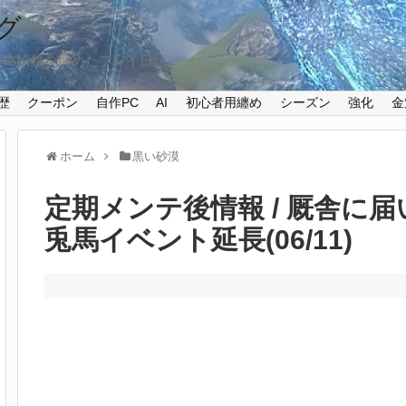
グ
攻略情報を纏めたプレイ日記
歴
クーポン
自作PC
AI
初心者用纏め
シーズン
強化
金
ホーム
黒い砂漠
定期メンテ後情報 / 厩舎に
兎馬イベント延長(06/11)