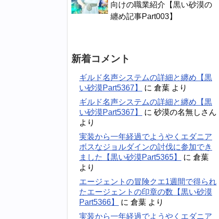
向けの職業紹介【黒い砂漠の
纏め記事Part003】
新着コメント
ギルド名声システムの詳細と纏め【黒
い砂漠Part5367】
に
倉葉
より
ギルド名声システムの詳細と纏め【黒
い砂漠Part5367】
に
砂漠の名無しさん
より
実装から一年経過でようやくエダニア
ボスなジョルダインの討伐に参加でき
ました【黒い砂漠Part5365】
に
倉葉
より
エージェントの冒険クエ1週間で得られ
たエージェントの印章の数【黒い砂漠
Part5366】
に
倉葉
より
実装から一年経過でようやくエダニア