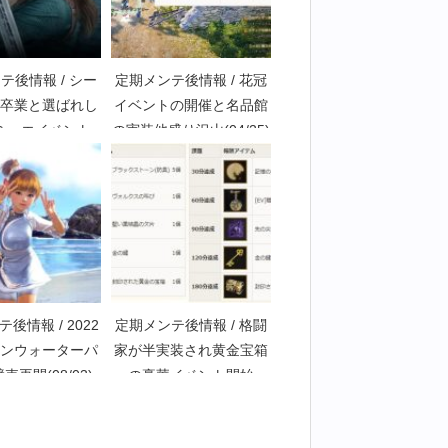
テ後情報 / シー
定期メンテ後情報 / 花冠
卒業と選ばれし
イベントの開催と名品館
ミュエイベント
の実装他盛り沢山(04/25)
(07/29)
後情報 / 2022
定期メンテ後情報 / 格闘
ンウォーターパ
家が半実装され黄金宝箱
売再開(08/03)
の豪華イベント開始
(06/21)