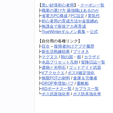
【
黒い砂漠初心者用
】-
クーポン一覧
┣
職業の選び方 最強職はあるのか
┣
省電力PC構成
/
PC設定
/
電気代
┣
初心者用の育成方法や金策纏め
┣
無課金で新規アカ再育成
┗
TrueWinterギルメン募集
–
公式
【自分用の各種リンク】
┣
目次
–
復帰者向けアプデ履歴
┣
新生活熟練効果
/
プリオネ
┣
マグヌス
/
朝の国
・
都
/
カラザド
┣
水晶プリセット凡例
/
冒険日誌一覧
┣
遺物と光明石
/
ゴッドアイド武器
┣
Vアクセクエ
/
ボスV確定強化
┣
無限POTの材料
/
倉庫＆労働者
┣
DROP率増加バフ
/
重帆船
┣
ADボーナス一覧
/
カプラス一覧
┗
ボス武器強化率
/
ボス防具強化率