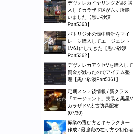
デヴォレカイヤリング2個を購
入してカラザドIXが六ヶ所揃
いました【黒い砂漠
Part5363】
パトリジオの懐中時計をマイ
レージ購入してエージェント
LV61にしてきた【黒い砂漠
Part5362】
デヴォレカアクセVを購入して
資金が減ったのでアイテム整
理【黒い砂漠Part5361】
定期メンテ後情報 / 新クラス
「エージェント」実装と黒星V
カラザドV太古防具配布
(07/30)
職業の選び方とキャラクター
作成 / 最強職の在り方や初心者