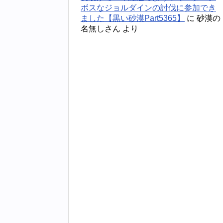
ボスなジョルダインの討伐に参加でき
ました【黒い砂漠Part5365】
に
砂漠の
名無しさん
より