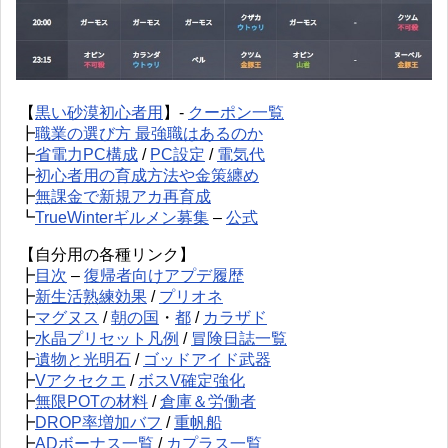
【
黒い砂漠初心者用
】-
クーポン一覧
┣
職業の選び方 最強職はあるのか
┣
省電力PC構成
/
PC設定
/
電気代
┣
初心者用の育成方法や金策纏め
┣
無課金で新規アカ再育成
┗
TrueWinterギルメン募集
–
公式
【自分用の各種リンク】
┣
目次
–
復帰者向けアプデ履歴
┣
新生活熟練効果
/
プリオネ
┣
マグヌス
/
朝の国
・
都
/
カラザド
┣
水晶プリセット凡例
/
冒険日誌一覧
┣
遺物と光明石
/
ゴッドアイド武器
┣
Vアクセクエ
/
ボスV確定強化
┣
無限POTの材料
/
倉庫＆労働者
┣
DROP率増加バフ
/
重帆船
┣
ADボーナス一覧
/
カプラス一覧