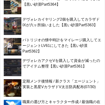
【黒い砂漠Part5364】
デヴォレカイヤリング2個を購入してカラザド
IXが六ヶ所揃いました【黒い砂漠Part5363】
パトリジオの懐中時計をマイレージ購入してエ
ージェントLV61にしてきた【黒い砂漠
Part5362】
デヴォレカアクセVを購入して資金が減ったの
でアイテム整理【黒い砂漠Part5361】
定期メンテ後情報 / 新クラス「エージェント」
実装と黒星VカラザドV太古防具配布(07/30)
職業の選び方とキャラクター作成 / 最強職の在