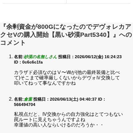
『余剰資金が800Gになったのでデヴォレカア
クセVの購入開始【黒い砂漠Part5340】』への
コメント
名前:
砂漠の名無しさん
投稿日：2026/06/12(金) 16:24:23
ID：0c6c6c1fa
カラザド必須なのはⅤ〜Ⅷが(他の最終装備と比べ
て)そこまで確率厳しくないからデヴォⅣ交換して
叩いてねって事なんですかね
名前:
倉葉
投稿日：2026/06/13(土) 04:40:37
ID：
566494704
私視点だと、IV交換からの自力強化はとてつもない
罠ルートに見えちゃうんですよね
幸運値の高い人ならいけるのだろうか・・