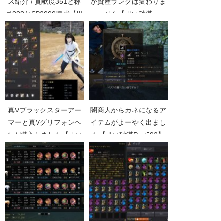
ス紹介 / 貢献度351と称
が資産ランクは変わりま
号888とSP2000達成【黒
せん【黒い砂漠
い砂漠Part2557】
Part1178】
真Vブラックスターアー
闇商人からカネになるア
マーと真Vグリフォンヘ
イテムがよーやく出まし
ルム購入しました【黒い
た【黒い砂漠Part592】
砂漠Part3621】