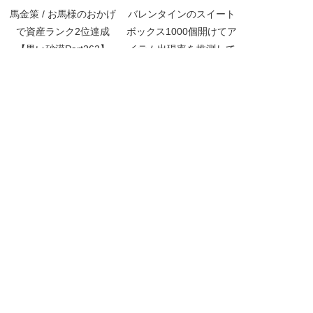
馬金策 / お馬様のおかげ
バレンタインのスイート
で資産ランク2位達成
ボックス1000個開けてア
【黒い砂漠Part262】
イテム出現率を推測して
みた【黒い砂漠
Part2910】