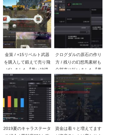
金策 / +15リベルト武器
クログダルの原石の作り
を購入して鍛えて売り飛
方 / 残りの幻想馬素材も
ばしました【黒い砂漠
全部売り払いました【黒
Part903】
い砂漠Part2254】
2019夏のキャラステータ
資金は着々と増えてます