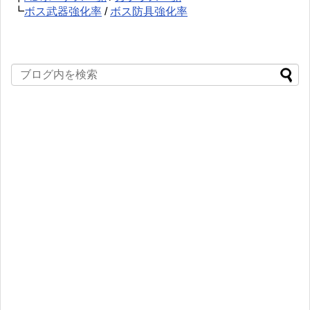
┗
ボス武器強化率
/
ボス防具強化率