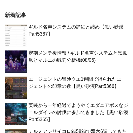
新着記事
ギルド名声システムの詳細と纏め【黒い砂漠
Part5367】
定期メンテ後情報 / ギルド名声システムと黒鳳
凰とマルニの戦闘分析機(08/06)
エージェントの冒険クエ1週間で得られたエー
ジェントの印章の数【黒い砂漠Part5366】
実装から一年経過でようやくエダニアボスなジ
ョルダインの討伐に参加できました【黒い砂漠
Part5365】
テルミアンサイコロ箱58箱で双六6週してきた