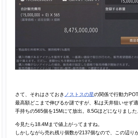
さて、それはさておき
ノストスの星
の関係で行動力PO
最高額どこまで伸びるか謎ですが、私は天井狙いせず
手持ちの565個を15Mにて放出。8.5Gほどになりました
今見たら18.4Mまで値上がってますね。
しかしながら売れ残り個数が2137個なので、この辺り