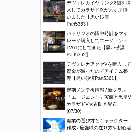
デヴォレカイヤリング2個を購
入してカラザドIXが六ヶ所揃
いました【黒い砂漠
Part5363】
パトリジオの懐中時計をマイ
レージ購入してエージェント
LV61にしてきた【黒い砂漠
Part5362】
デヴォレカアクセVを購入して
資金が減ったのでアイテム整
理【黒い砂漠Part5361】
定期メンテ後情報 / 新クラス
「エージェント」実装と黒星V
カラザドV太古防具配布
(07/30)
職業の選び方とキャラクター
作成 / 最強職の在り方や初心者