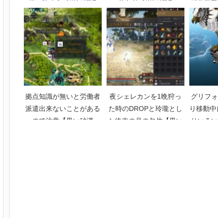
じってみた【黒い砂漠
合わせ【黒い砂漠
プル収集
Part3919】
Part3375】
砂漠P
拠点知識が無いと労働者
夜シェレカンを1晩狩っ
グリフォ
派遣出来ないことがある
た時のDROPと玲瓏とし
り移動中
ので注意【黒い砂漠
た終末の月の欠片【黒い
りいろい
Part265】
砂漠Part3743】
漠P