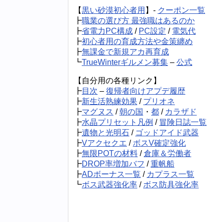
【
黒い砂漠初心者用
】-
クーポン一覧
┣
職業の選び方 最強職はあるのか
┣
省電力PC構成
/
PC設定
/
電気代
┣
初心者用の育成方法や金策纏め
┣
無課金で新規アカ再育成
┗
TrueWinterギルメン募集
–
公式
【自分用の各種リンク】
┣
目次
–
復帰者向けアプデ履歴
┣
新生活熟練効果
/
プリオネ
┣
マグヌス
/
朝の国
・
都
/
カラザド
┣
水晶プリセット凡例
/
冒険日誌一覧
┣
遺物と光明石
/
ゴッドアイド武器
┣
Vアクセクエ
/
ボスV確定強化
┣
無限POTの材料
/
倉庫＆労働者
┣
DROP率増加バフ
/
重帆船
┣
ADボーナス一覧
/
カプラス一覧
┗
ボス武器強化率
/
ボス防具強化率