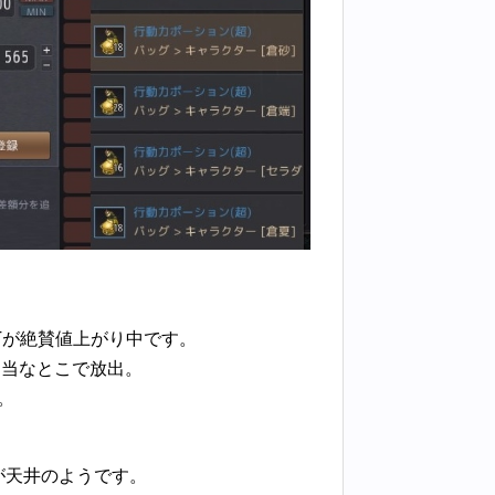
Tが絶賛値上がり中です。
適当なとこで放出。
。
が天井のようです。