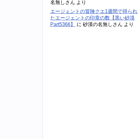
名無しさん
より
エージェントの冒険クエ1週間で得られ
たエージェントの印章の数【黒い砂漠
Part5366】
に
砂漠の名無しさん
より