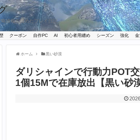
グ
攻略情報を纏めたプレイ日記
歴
クーポン
自作PC
AI
初心者用纏め
シーズン
強化
金
ホーム
黒い砂漠
ダリシャインで行動力POT
1個15Mで在庫放出【黒い砂漠P
2026