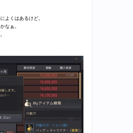
的によくはあるけど。
用かなぁ。
ね。