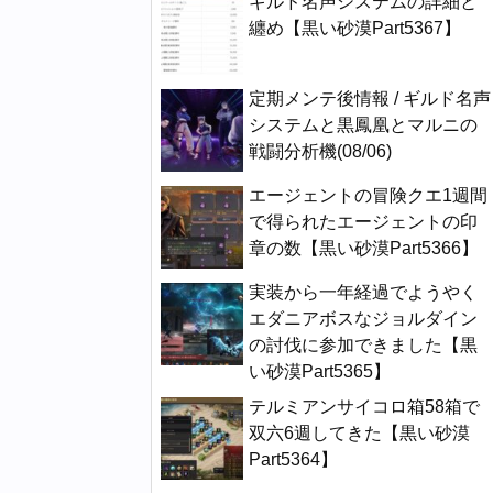
ギルド名声システムの詳細と
纏め【黒い砂漠Part5367】
定期メンテ後情報 / ギルド名声
システムと黒鳳凰とマルニの
戦闘分析機(08/06)
エージェントの冒険クエ1週間
で得られたエージェントの印
章の数【黒い砂漠Part5366】
実装から一年経過でようやく
エダニアボスなジョルダイン
の討伐に参加できました【黒
い砂漠Part5365】
テルミアンサイコロ箱58箱で
双六6週してきた【黒い砂漠
Part5364】