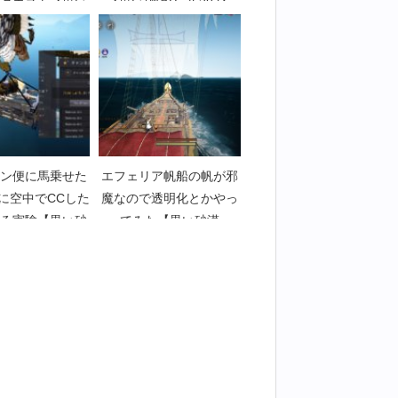
クエスト【黒い
【黒い砂漠Part5307】
art4071】
ン便に馬乗せた
エフェリア帆船の帆が邪
に空中でCCした
魔なので透明化とかやっ
ろ実験【黒い砂
てみた【黒い砂漠
art2113】
Part1093】