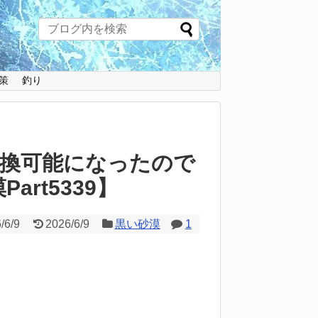
策
釣り
交換可能になったので
art5339】
/6/9
2026/6/9
黒い砂漠
1