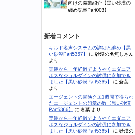
向けの職業紹介【黒い砂漠の
纏め記事Part003】
新着コメント
ギルド名声システムの詳細と纏め【黒
い砂漠Part5367】
に
砂漠の名無しさん
より
実装から一年経過でようやくエダニア
ボスなジョルダインの討伐に参加でき
ました【黒い砂漠Part5365】
に
倉葉
より
エージェントの冒険クエ1週間で得られ
たエージェントの印章の数【黒い砂漠
Part5366】
に
倉葉
より
実装から一年経過でようやくエダニア
ボスなジョルダインの討伐に参加でき
ました【黒い砂漠Part5365】
に
砂漠の