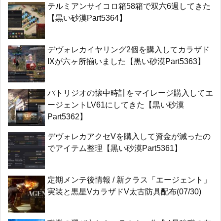
テルミアンサイコロ箱58箱で双六6週してきた
【黒い砂漠Part5364】
デヴォレカイヤリング2個を購入してカラザド
IXが六ヶ所揃いました【黒い砂漠Part5363】
パトリジオの懐中時計をマイレージ購入してエ
ージェントLV61にしてきた【黒い砂漠
Part5362】
デヴォレカアクセVを購入して資金が減ったの
でアイテム整理【黒い砂漠Part5361】
定期メンテ後情報 / 新クラス「エージェント」
実装と黒星VカラザドV太古防具配布(07/30)