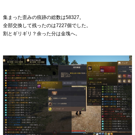
集まった歪みの痕跡の総数は58327。
全部交換して残ったのは7227個でした。
割とギリギリ？余った分は金塊へ。