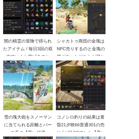
闇の精霊の冒険で得られ
シャカトゥ商団の金塊は
たアイテム / 毎日3回の双
NPC売りするのと金塊の
六でいくら稼げるのか
箱ガチャとどちらが儲か
【黒い砂漠Part2542】
るか【黒い砂漠
Part3048】
雪の塊大砲をスノーマン
コノシロ釣りの結果は黄
に当てられる距離とバー
昏21夕映66普通301の売
の長さ【黒い砂漠
り上げ7.9Gでした【黒い