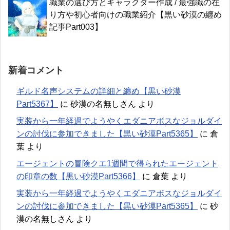
職業の選び方とキャラクター作成 / 最強職の在
り方や初心者向けの職業紹介【黒い砂漠の纏め
記事Part003】
新着コメント
ギルド名声システムの詳細と纏め【黒い砂漠
Part5367】
に
砂漠の名無しさん
より
実装から一年経過でようやくエダニアボスなジョルダイ
ンの討伐に参加できました【黒い砂漠Part5365】
に
倉
葉
より
エージェントの冒険クエ1週間で得られたエージェント
の印章の数【黒い砂漠Part5366】
に
倉葉
より
実装から一年経過でようやくエダニアボスなジョルダイ
ンの討伐に参加できました【黒い砂漠Part5365】
に
砂
漠の名無しさん
より