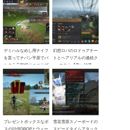
Part2778】
砂漠Part5225】
デミハルなめし用ナイフ
幻想ロバのロドゥアナー
を貰ってナバン平原でバ
トとヘアリアルの連続ク
ルタラ天眼堀りつつサブ
エスト【黒い砂漠
子の採集上げ【黒い砂漠
Part3507】
Part3509】
プレゼントボックスなボ
雪花雪原スノーボードの
スの討伐DROPとウィー
スピードタイムアタック