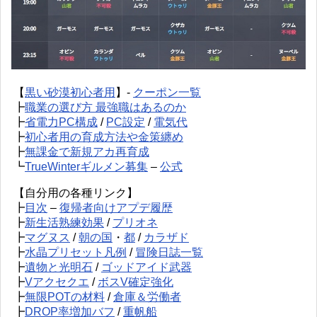
【
黒い砂漠初心者用
】-
クーポン一覧
┣
職業の選び方 最強職はあるのか
┣
省電力PC構成
/
PC設定
/
電気代
┣
初心者用の育成方法や金策纏め
┣
無課金で新規アカ再育成
┗
TrueWinterギルメン募集
–
公式
【自分用の各種リンク】
┣
目次
–
復帰者向けアプデ履歴
┣
新生活熟練効果
/
プリオネ
┣
マグヌス
/
朝の国
・
都
/
カラザド
┣
水晶プリセット凡例
/
冒険日誌一覧
┣
遺物と光明石
/
ゴッドアイド武器
┣
Vアクセクエ
/
ボスV確定強化
┣
無限POTの材料
/
倉庫＆労働者
┣
DROP率増加バフ
/
重帆船