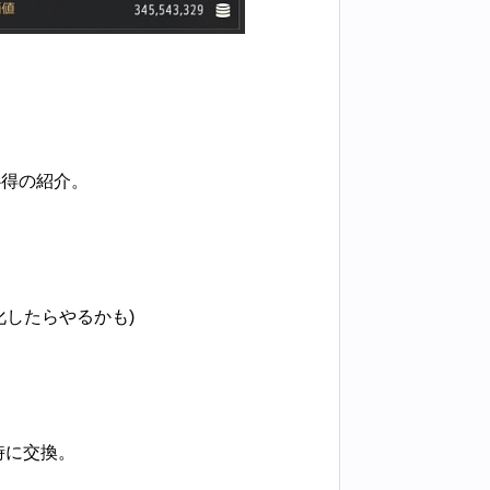
心得の紹介。
化したらやるかも)
。
時に交換。