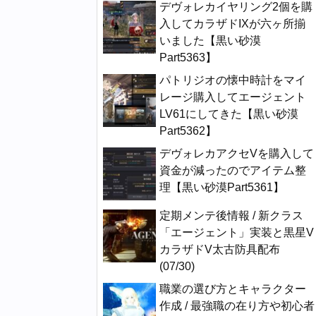
デヴォレカイヤリング2個を購
入してカラザドIXが六ヶ所揃
いました【黒い砂漠
Part5363】
パトリジオの懐中時計をマイ
レージ購入してエージェント
LV61にしてきた【黒い砂漠
Part5362】
デヴォレカアクセVを購入して
資金が減ったのでアイテム整
理【黒い砂漠Part5361】
定期メンテ後情報 / 新クラス
「エージェント」実装と黒星V
カラザドV太古防具配布
(07/30)
職業の選び方とキャラクター
作成 / 最強職の在り方や初心者