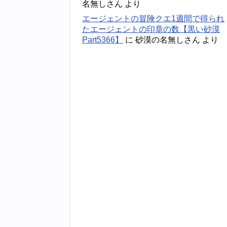
名無しさん
より
エージェントの冒険クエ1週間で得られ
たエージェントの印章の数【黒い砂漠
Part5366】
に
砂漠の名無しさん
より