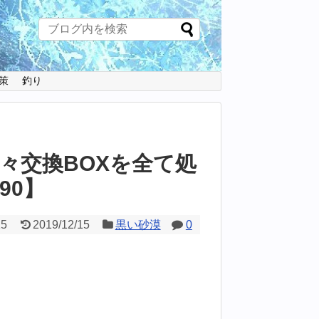
策
釣り
々交換BOXを全て処
90】
15
2019/12/15
黒い砂漠
0