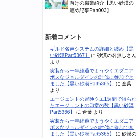
向けの職業紹介【黒い砂漠の
纏め記事Part003】
新着コメント
ギルド名声システムの詳細と纏め【黒
い砂漠Part5367】
に
砂漠の名無しさん
より
実装から一年経過でようやくエダニア
ボスなジョルダインの討伐に参加でき
ました【黒い砂漠Part5365】
に
倉葉
より
エージェントの冒険クエ1週間で得られ
たエージェントの印章の数【黒い砂漠
Part5366】
に
倉葉
より
実装から一年経過でようやくエダニア
ボスなジョルダインの討伐に参加でき
ました【黒い砂漠Part5365】
に
砂漠の