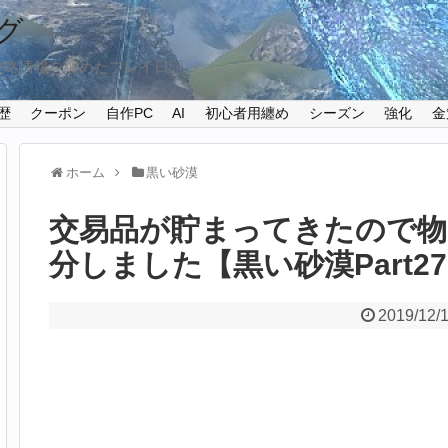
グ
攻略情報を纏めたプレイ日記
歴
クーポン
自作PC
AI
初心者用纏め
シーズン
強化
金
ホーム
黒い砂漠
交易品が貯まってきたので物
分しました【黒い砂漠Part27
2019/12/