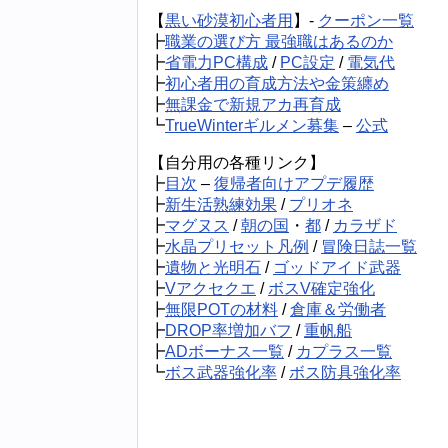
【
黒い砂漠初心者用
】-
クーポン一覧
┣
職業の選び方 最強職はあるのか
┣
省電力PC構成
/
PC設定
/
電気代
┣
初心者用の育成方法や金策纏め
┣
無課金で新規アカ再育成
┗
TrueWinterギルメン募集
–
公式
【自分用の各種リンク】
┣
目次
–
復帰者向けアプデ履歴
┣
新生活熟練効果
/
プリオネ
┣
マグヌス
/
朝の国
・
都
/
カラザド
┣
水晶プリセット凡例
/
冒険日誌一覧
┣
遺物と光明石
/
ゴッドアイド武器
┣
Vアクセクエ
/
ボスV確定強化
┣
無限POTの材料
/
倉庫＆労働者
┣
DROP率増加バフ
/
重帆船
┣
ADボーナス一覧
/
カプラス一覧
┗
ボス武器強化率
/
ボス防具強化率