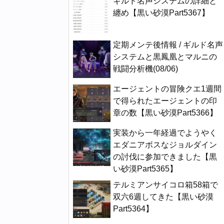
ギルド名声システムの詳細と
纏め【黒い砂漠Part5367】
定期メンテ後情報 / ギルド名声
システムと黒鳳凰とマルニの
戦闘分析機(08/06)
エージェントの冒険クエ1週間
で得られたエージェントの印
章の数【黒い砂漠Part5366】
実装から一年経過でようやく
エダニアボスなジョルダイン
の討伐に参加できました【黒
い砂漠Part5365】
テルミアンサイコロ箱58箱で
双六6週してきた【黒い砂漠
Part5364】