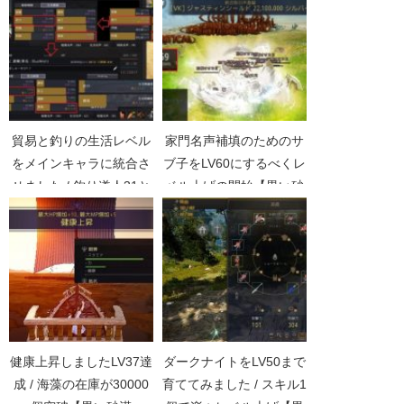
貿易と釣りの生活レベル
家門名声補填のためのサ
をメインキャラに統合さ
ブ子をLV60にするべくレ
せました / 釣り道人31と
ベル上げの開始【黒い砂
貿易道人3【黒い砂漠
漠Part2435】
Part2621】
健康上昇しましたLV37達
ダークナイトをLV50まで
成 / 海藻の在庫が30000
育ててみました / スキル1