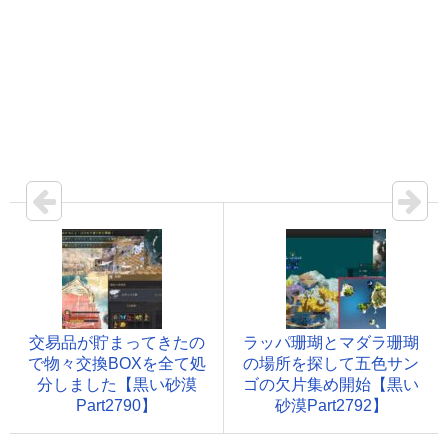
交易品が貯まってきたの
ラッパ珊瑚とマダラ珊瑚
で物々交換BOXを全て処
の場所を探して五色サン
分しました【黒い砂漠
ゴの欠片集め開始【黒い
Part2790】
砂漠Part2792】