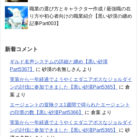
職業の選び方とキャラクター作成 / 最強職の在
り方や初心者向けの職業紹介【黒い砂漠の纏め
記事Part003】
新着コメント
ギルド名声システムの詳細と纏め【黒い砂漠
Part5367】
に
砂漠の名無しさん
より
実装から一年経過でようやくエダニアボスなジョルダイ
ンの討伐に参加できました【黒い砂漠Part5365】
に
倉
葉
より
エージェントの冒険クエ1週間で得られたエージェント
の印章の数【黒い砂漠Part5366】
に
倉葉
より
実装から一年経過でようやくエダニアボスなジョルダイ
ンの討伐に参加できました【黒い砂漠Part5365】
に
砂