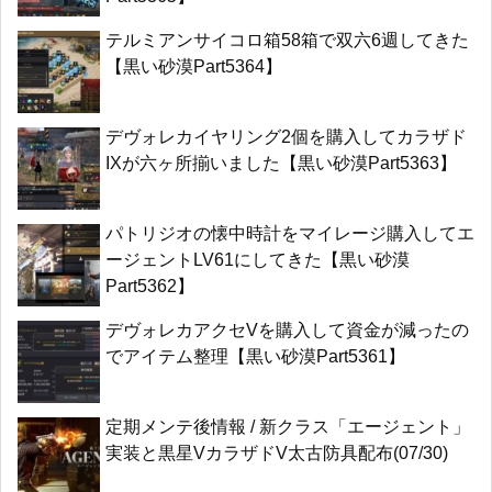
テルミアンサイコロ箱58箱で双六6週してきた
【黒い砂漠Part5364】
デヴォレカイヤリング2個を購入してカラザド
IXが六ヶ所揃いました【黒い砂漠Part5363】
パトリジオの懐中時計をマイレージ購入してエ
ージェントLV61にしてきた【黒い砂漠
Part5362】
デヴォレカアクセVを購入して資金が減ったの
でアイテム整理【黒い砂漠Part5361】
定期メンテ後情報 / 新クラス「エージェント」
実装と黒星VカラザドV太古防具配布(07/30)