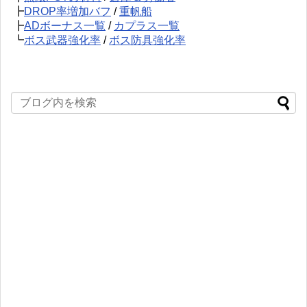
┣
DROP率増加バフ
/
重帆船
┣
ADボーナス一覧
/
カプラス一覧
┗
ボス武器強化率
/
ボス防具強化率