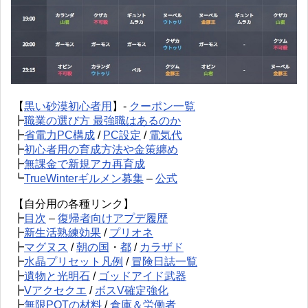
【
黒い砂漠初心者用
】-
クーポン一覧
┣
職業の選び方 最強職はあるのか
┣
省電力PC構成
/
PC設定
/
電気代
┣
初心者用の育成方法や金策纏め
┣
無課金で新規アカ再育成
┗
TrueWinterギルメン募集
–
公式
【自分用の各種リンク】
┣
目次
–
復帰者向けアプデ履歴
┣
新生活熟練効果
/
プリオネ
┣
マグヌス
/
朝の国
・
都
/
カラザド
┣
水晶プリセット凡例
/
冒険日誌一覧
┣
遺物と光明石
/
ゴッドアイド武器
┣
Vアクセクエ
/
ボスV確定強化
┣
無限POTの材料
/
倉庫＆労働者