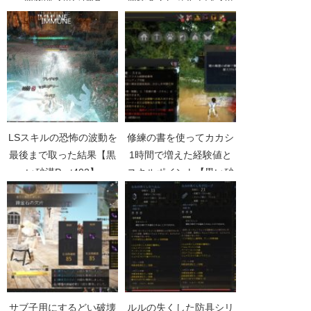
個突破【黒い砂漠
個で楽々レベル上げ【黒
Part1249】
い砂漠Part1207】
LSスキルの恐怖の波動を
修練の書を使ってカカシ
最後まで取った結果【黒
1時間で増えた経験値と
い砂漠Part402】
スキルポイント【黒い砂
漠Part1932】
サブ子用にするどい破壊
ルルの失くした防具シリ