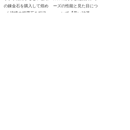
の錬金石を購入して煌め
ーズの性能と見た目につ
く破壊の精霊石を粉砕
いて【黒い砂漠
【黒い砂漠Part3793】
Part1767】