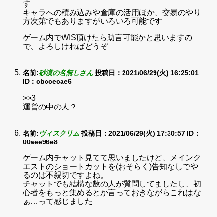
す
キャラへの積み込みや倉庫の活用ほか、交易のやり
方次第でもありますがいろいろ可能です
ゲーム内でWIS頂けたら助言可能かと思いますの
で、よろしければどうぞ
名前:
砂漠の名無しさん
投稿日：2021/06/29(火) 16:25:01
ID：cbccecae6
>>3
運営の中の人？
名前:
ヴィスクリム
投稿日：2021/06/29(火) 17:30:57
ID：
00aee96e8
ゲーム内チャット見てて思いましたけど、メインク
エストのショートカットを(おそらく)告知なしでや
るのは不親切ですよね。
チャットでも結構な数の人が質問してましたし、初
心者をもっと集めるとか言っておきながらこれはな
ぁ…って感じました