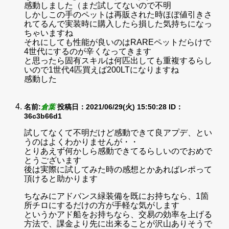
感動しました（まだ試してないので不明
しかしこの手のペットは再販された時ほぼ値引きさ
れてるんで実装時に購入したら損した気持ちになっ
ちゃいますね
それにしても性能が良いのはRAREペットだらけで
4世代にするのが辛くなってきます
と思ったら固有スキルは何匹出しても重複するらし
いので1世代4匹買えば200LTになりますね
感動した
名前:
倉葉
投稿日：2021/06/29(火) 15:50:28
ID：
36c3b66d1
試してなくて不明だけど感動できて良アプデ、とい
うのはよくわかりませんが・・
とりあえず何かしら感動できてるらしいのでおめで
とうございます
後は実際に試してみた時の感想とかあればレポって
頂けると助かります
ちなみにアドバンス緑装備を既にお持ちなら、1箇
所チロにするだけの方が手軽な気がします
というかアド船をお持ちなら、交易の効率を上げる
方法で、課金より先に出来ることが沢山ありそうで