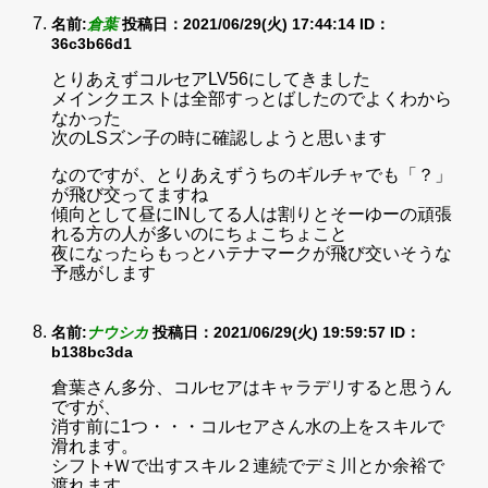
名前:
倉葉
投稿日：2021/06/29(火) 17:44:14
ID：
36c3b66d1
とりあえずコルセアLV56にしてきました
メインクエストは全部すっとばしたのでよくわから
なかった
次のLSズン子の時に確認しようと思います
なのですが、とりあえずうちのギルチャでも「？」
が飛び交ってますね
傾向として昼にINしてる人は割りとそーゆーの頑張
れる方の人が多いのにちょこちょこと
夜になったらもっとハテナマークが飛び交いそうな
予感がします
名前:
ナウシカ
投稿日：2021/06/29(火) 19:59:57
ID：
b138bc3da
倉葉さん多分、コルセアはキャラデリすると思うん
ですが、
消す前に1つ・・・コルセアさん水の上をスキルで
滑れます。
シフト+Ｗで出すスキル２連続でデミ川とか余裕で
渡れます。