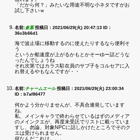
「だから何？」みたいな用途不明な小ネタですがお
試し下さいｗ
名前:
倉葉
投稿日：2021/06/29(火) 20:47:13
ID：
36c3b66d1
海で波止場に移動するのに使えたりするなら便利そ
う
というか船速度が上がるかもとかそーゆー話どうな
ったんでしょうね
それ次第ではカラス駐在員のサブ子をコルセアに入
れ替えるやもなんですが・・
名前:
チャームエール
投稿日：2021/06/29(火) 23:00:34
ID：b7af86477
何かよう分かりませんが、不具合連発しています
ね。
私、メインキャラで終わらせているはずのメディア
のメインクエが、再度未受託でリストに載っていま
すし、勿論、対象NPCに話しかけたところでそのク
エは受けられません。
何なんだこれは。。。