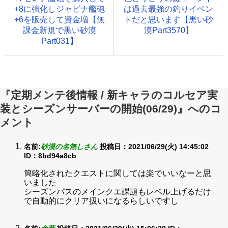
+8に強化しジャビナ艦砲
は過去最強の釣りイベン
+6を販売して資金増【無
トだと思います【黒い砂
課金新規で黒い砂漠
漠Part3570】
Part031】
『定期メンテ後情報 / 新キャラのコルセア実
装とシーズンサーバーの開始(06/29)』へのコ
メント
名前:
砂漠の名無しさん
投稿日：2021/06/29(火) 14:45:02
ID：8bd94a8cb
簡略化されたクエストに関しては楽でいいなーと思
いました
シーズンパスのメインクエ課題もレベル上げるだけ
で自動的にクリア扱いになるらしいですし