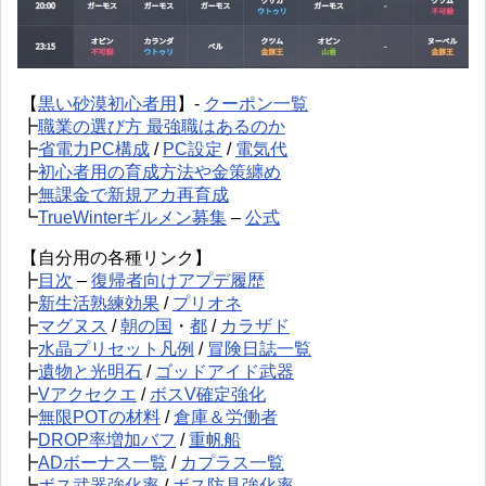
【
黒い砂漠初心者用
】-
クーポン一覧
┣
職業の選び方 最強職はあるのか
┣
省電力PC構成
/
PC設定
/
電気代
┣
初心者用の育成方法や金策纏め
┣
無課金で新規アカ再育成
┗
TrueWinterギルメン募集
–
公式
【自分用の各種リンク】
┣
目次
–
復帰者向けアプデ履歴
┣
新生活熟練効果
/
プリオネ
┣
マグヌス
/
朝の国
・
都
/
カラザド
┣
水晶プリセット凡例
/
冒険日誌一覧
┣
遺物と光明石
/
ゴッドアイド武器
┣
Vアクセクエ
/
ボスV確定強化
┣
無限POTの材料
/
倉庫＆労働者
┣
DROP率増加バフ
/
重帆船
┣
ADボーナス一覧
/
カプラス一覧
┗
ボス武器強化率
/
ボス防具強化率