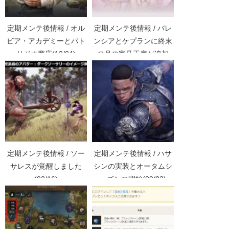
定期メンテ後情報 / オル
定期メンテ後情報 / バレ
ビア・アカデミーとパト
ンシアとケプランに終末
リジオ商店(12/04)
の月の家具工房が追加
(03/29)
定期メンテ後情報 / ソー
定期メンテ後情報 / ハサ
サレスが覚醒しました
シンの実装とオータムシ
(03/16)
ーズンの開始(09/02)