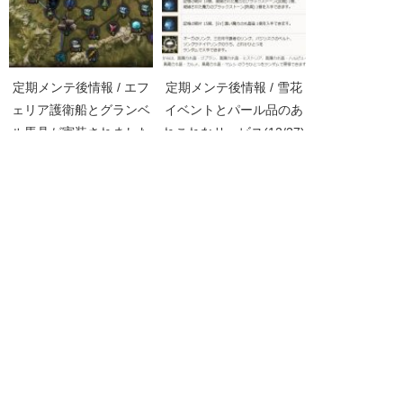
定期メンテ後情報 / エフ
定期メンテ後情報 / 雪花
ェリア護衛船とグランベ
イベントとパール品のあ
ル馬具が実装されました
れこれなサービス(12/27)
(09/27)