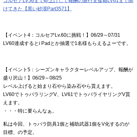
コルセアLV56まで即上げして報酬の旅行支援箱LV61まで開
けてきた【黒い砂漠Part3571】
【イベント4：コルセアLv.60に挑戦！】06/29～07/31
LV60達成するとi Padとか抽選で1名様もらえるよーです。
【イベント5：シーズンキャラクターレベルアップ、報酬が
盛り沢山！】06/29～08/25
レベル上げると始まり石やら染み石やら貰えます。
LV60でトゥバラリングV、LV61でトゥバライヤリングV貰
えます。
・・・特に要らんなぁ。
私は今回、トゥバラ防具1個と補助武器1個をV化するのが
目標、の予定。