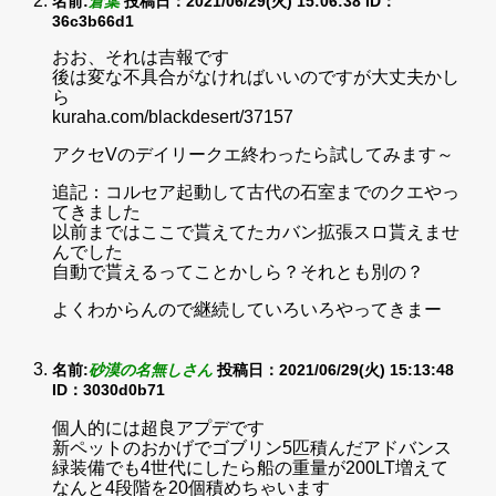
名前:
倉葉
投稿日：2021/06/29(火) 15:06:38
ID：
36c3b66d1
おお、それは吉報です
後は変な不具合がなければいいのですが大丈夫かし
ら
kuraha.com/blackdesert/37157
アクセVのデイリークエ終わったら試してみます～
追記：コルセア起動して古代の石室までのクエやっ
てきました
以前まではここで貰えてたカバン拡張スロ貰えませ
んでした
自動で貰えるってことかしら？それとも別の？
よくわからんので継続していろいろやってきまー
名前:
砂漠の名無しさん
投稿日：2021/06/29(火) 15:13:48
ID：3030d0b71
個人的には超良アプデです
新ペットのおかげでゴブリン5匹積んだアドバンス
緑装備でも4世代にしたら船の重量が200LT増えて
なんと4段階を20個積めちゃいます