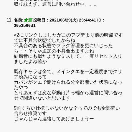
取り敢えず、運営に問い合わせ中。。。
名前:
倉葉
投稿日：2021/06/29(火) 23:44:41
ID：
36c3b66d1
>2にリンクしましたがこのアプデより前の時点です
でに不具合状態でしたからね
不具合のある状態でフラグ管理を更にいじった
ら・・そりゃ追加の不具合出ますよね
結構昔にも似たようなミスして、一度リセット入り
ましたよね確か
既存キャラは全て、メインクエを一定程度までクリ
ア済みになって
カバンがクエで開けられる分全部開いた状態になっ
たやつ
とりあえずは変な挙動は片っ端から運営に問い合わ
せで間違いないと思います
9割くらい仕様じゃないかな？ってのでも全部問い
合わせ推奨です
じゃんじゃん連絡してあげましょうー