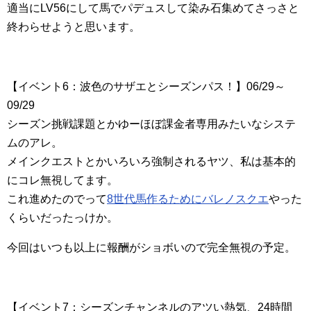
適当にLV56にして馬でパデュスして染み石集めてさっさと
終わらせようと思います。
【イベント6：波色のサザエとシーズンパス！】06/29～
09/29
シーズン挑戦課題とかゆーほぼ課金者専用みたいなシステ
ムのアレ。
メインクエストとかいろいろ強制されるヤツ、私は基本的
にコレ無視してます。
これ進めたのでって
8世代馬作るためにバレノスクエ
やった
くらいだったっけか。
今回はいつも以上に報酬がショボいので完全無視の予定。
【イベント7：シーズンチャンネルのアツい熱気、24時間