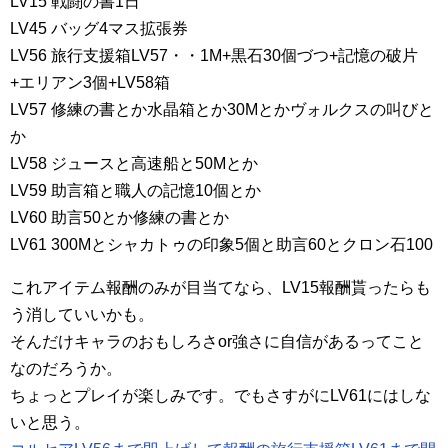
LV15 戦闘の書1日
LV45 バッグ4マス拡張券
LV56 旅行支援箱LV57・・1M+黒石30個づつ+記憶の破片
+エリアン3個+LV58箱
LV57 修練の書とか水晶箱とか30Mとかヴォルクスの叫びと
か
LV58 ジュースと高速船と50Mとか
LV59 助言箱と職人の記憶10個とか
LV60 助言50とか修練の書とか
LV61 300Mとシャカトゥの印象5個と助言60とクロン石100
これアイテム報酬のみが目当てなら、LV15報酬貰ったらも
う消していいかも。
そんだけキャラのおもしろさor強さに自信があるってこと
なのだろうか。
ちょっとプレイが楽しみです。でもさすがにLV61にはしな
いと思う。