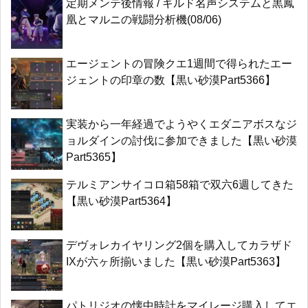
定期メンテ後情報 / ギルド名声システムと黒鳳
凰とマルニの戦闘分析機(08/06)
エージェントの冒険クエ1週間で得られたエー
ジェントの印章の数【黒い砂漠Part5366】
実装から一年経過でようやくエダニアボスなジ
ョルダインの討伐に参加できました【黒い砂漠
Part5365】
テルミアンサイコロ箱58箱で双六6週してきた
【黒い砂漠Part5364】
デヴォレカイヤリング2個を購入してカラザド
IXが六ヶ所揃いました【黒い砂漠Part5363】
パトリジオの懐中時計をマイレージ購入してエ