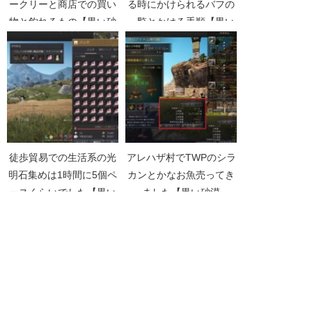
ークリーと商店での買い
る時にかけられるバフの
物と釣れるもの【黒い砂
一覧とかける手順【黒い
漠Part5142】
砂漠Part2670】
徒歩貿易での生活系の光
アレハザ村でTWPのシラ
明石集めは1時間に5個ペ
カンとかなお魚売ってき
ースくらいでした【黒い
ました【黒い砂漠
砂漠Part3862】
Part1492】