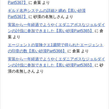
Part5367】
に
倉葉
より
ギルド名声システムの詳細と纏め【黒い砂漠
Part5367】
に
砂漠の名無しさん
より
実装から一年経過でようやくエダニアボスなジョルダイ
ンの討伐に参加できました【黒い砂漠Part5365】
に
倉
葉
より
エージェントの冒険クエ1週間で得られたエージェント
の印章の数【黒い砂漠Part5366】
に
倉葉
より
実装から一年経過でようやくエダニアボスなジョルダイ
ンの討伐に参加できました【黒い砂漠Part5365】
に
砂
漠の名無しさん
より