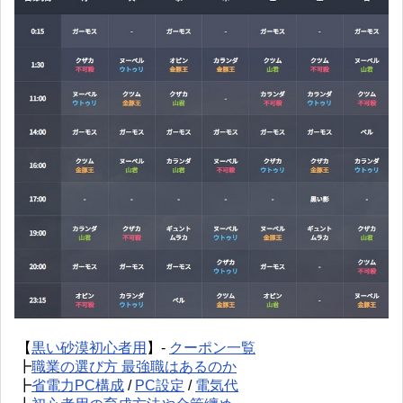
【
黒い砂漠初心者用
】-
クーポン一覧
┣
職業の選び方 最強職はあるのか
┣
省電力PC構成
/
PC設定
/
電気代