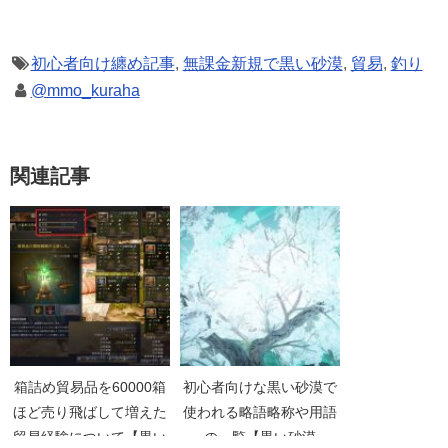
初心者向け纏め記事
,
無課金新規で黒い砂漠
,
貿易
,
釣り
@mmo_kuraha
関連記事
箱詰め貿易品を60000箱
初心者向けな黒い砂漠で
ほど売り飛ばして増えた
使われる略語略称や用語
貿易経験について【黒い
の一覧【黒い砂漠