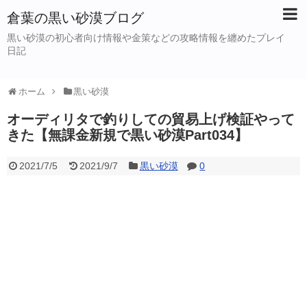
倉葉の黒い砂漠ブログ
黒い砂漠の初心者向け情報や金策などの攻略情報を纏めたプレイ
日記
ホーム
黒い砂漠
オーディリタで釣りしての貿易上げ検証やって
きた【無課金新規で黒い砂漠Part034】
2021/7/5
2021/9/7
黒い砂漠
0