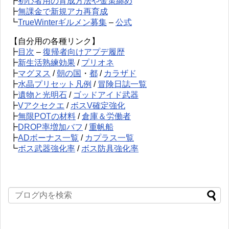
┣
初心者用の育成方法や金策纏め
┣
無課金で新規アカ再育成
┗
TrueWinterギルメン募集
–
公式
【自分用の各種リンク】
┣
目次
–
復帰者向けアプデ履歴
┣
新生活熟練効果
/
プリオネ
┣
マグヌス
/
朝の国
・
都
/
カラザド
┣
水晶プリセット凡例
/
冒険日誌一覧
┣
遺物と光明石
/
ゴッドアイド武器
┣
Vアクセクエ
/
ボスV確定強化
┣
無限POTの材料
/
倉庫＆労働者
┣
DROP率増加バフ
/
重帆船
┣
ADボーナス一覧
/
カプラス一覧
┗
ボス武器強化率
/
ボス防具強化率