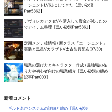
ージェントLV61にしてきた【黒い砂漠
Part5362】
デヴォレカアクセVを購入して資金が減ったの
でアイテム整理【黒い砂漠Part5361】
定期メンテ後情報 / 新クラス「エージェント」
実装と黒星VカラザドV太古防具配布(07/30)
職業の選び方とキャラクター作成 / 最強職の在
り方や初心者向けの職業紹介【黒い砂漠の纏め
記事Part003】
新着コメント
ギルド名声システムの詳細と纏め【黒い砂漠