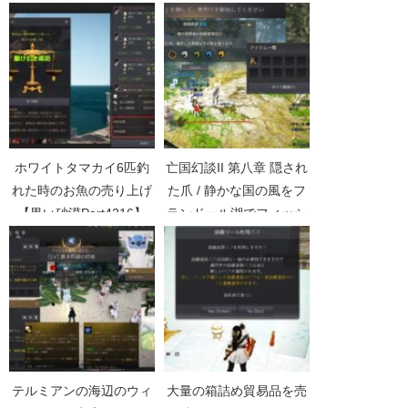
砂漠Part1376】
Part4591】
ホワイトタマカイ6匹釣
亡国幻談II 第八章 隠され
れた時のお魚の売り上げ
た爪 / 静かな国の風をフ
【黒い砂漠Part4216】
ランドール湖でフィッシ
ュ【黒い砂漠Part3205】
テルミアンの海辺のウィ
大量の箱詰め貿易品を売