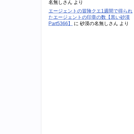
名無しさん
より
エージェントの冒険クエ1週間で得られ
たエージェントの印章の数【黒い砂漠
Part5366】
に
砂漠の名無しさん
より