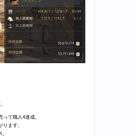
プ。
売って職人4達成。
がります。
K。