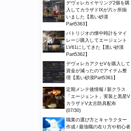
デヴォレカイヤリング2個を購
入してカラザドIXが六ヶ所揃
いました【黒い砂漠
Part5363】
パトリジオの懐中時計をマイ
レージ購入してエージェント
LV61にしてきた【黒い砂漠
Part5362】
デヴォレカアクセVを購入して
資金が減ったのでアイテム整
理【黒い砂漠Part5361】
定期メンテ後情報 / 新クラス
「エージェント」実装と黒星V
カラザドV太古防具配布
(07/30)
職業の選び方とキャラクター
作成 / 最強職の在り方や初心者