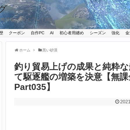
グ
攻略情報を纏めたプレイ日記
歴
クーポン
自作PC
AI
初心者用纏め
シーズン
強化
金
ホーム
黒い砂漠
釣り貿易上げの成果と純粋な
て駆逐艦の増築を決意【無課
Part035】
2021