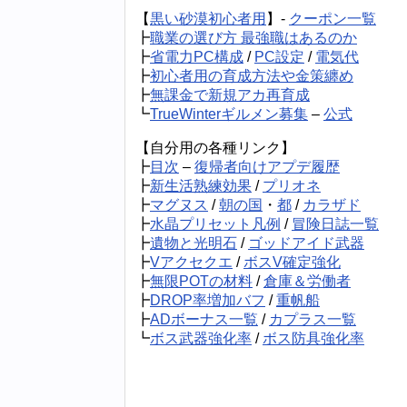
【
黒い砂漠初心者用
】-
クーポン一覧
┣
職業の選び方 最強職はあるのか
┣
省電力PC構成
/
PC設定
/
電気代
┣
初心者用の育成方法や金策纏め
┣
無課金で新規アカ再育成
┗
TrueWinterギルメン募集
–
公式
【自分用の各種リンク】
┣
目次
–
復帰者向けアプデ履歴
┣
新生活熟練効果
/
プリオネ
┣
マグヌス
/
朝の国
・
都
/
カラザド
┣
水晶プリセット凡例
/
冒険日誌一覧
┣
遺物と光明石
/
ゴッドアイド武器
┣
Vアクセクエ
/
ボスV確定強化
┣
無限POTの材料
/
倉庫＆労働者
┣
DROP率増加バフ
/
重帆船
┣
ADボーナス一覧
/
カプラス一覧
┗
ボス武器強化率
/
ボス防具強化率