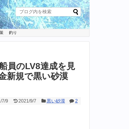
策
釣り
船員のLV8達成を見
金新規で黒い砂漠
/7/9
2021/9/7
黒い砂漠
2