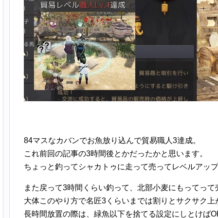
84マスなカバンでお魚放り込んで貿易職人3達成。
これ前回の記事の3時間後とかだったかと思います。
ちょっと釣ってシャカトゥに走って売ってレベルアッ
また戻って3時間くらい釣って、北部小麦にもってって
大体このやり方で名匠3くらいまでは割りとサクサク上
長時間放置の際は、緑魚以下を捨てる設定にしとけばO