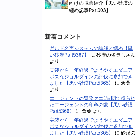
向けの職業紹介【黒い砂漠の
纏め記事Part003】
新着コメント
ギルド名声システムの詳細と纏め【黒
い砂漠Part5367】
に
砂漠の名無しさん
より
実装から一年経過でようやくエダニア
ボスなジョルダインの討伐に参加でき
ました【黒い砂漠Part5365】
に
倉葉
より
エージェントの冒険クエ1週間で得られ
たエージェントの印章の数【黒い砂漠
Part5366】
に
倉葉
より
実装から一年経過でようやくエダニア
ボスなジョルダインの討伐に参加でき
ました【黒い砂漠Part5365】
に
砂漠の