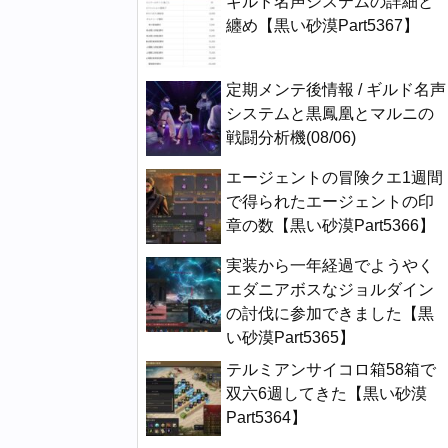
ギルド名声システムの詳細と
纏め【黒い砂漠Part5367】
定期メンテ後情報 / ギルド名声
システムと黒鳳凰とマルニの
戦闘分析機(08/06)
エージェントの冒険クエ1週間
で得られたエージェントの印
章の数【黒い砂漠Part5366】
実装から一年経過でようやく
エダニアボスなジョルダイン
の討伐に参加できました【黒
い砂漠Part5365】
テルミアンサイコロ箱58箱で
双六6週してきた【黒い砂漠
Part5364】