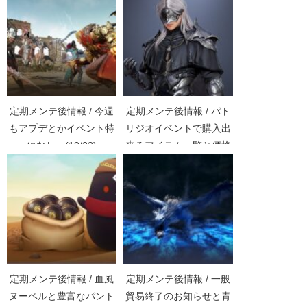
定期メンテ後情報 / 今週
定期メンテ後情報 / パト
もアプデとかイベント特
リジオイベントで購入出
になしー(10/23)
来るアイテム一覧と価格
(06/05)
定期メンテ後情報 / 血風
定期メンテ後情報 / 一般
ヌーベルと豊富なパント
貿易終了のお知らせと青