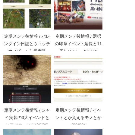
定期メンテ後情報 / バレ
定期メンテ後情報 / 選択
ンタイン日誌とウィッチ
の印章イベント延長と11
ウィザード伝承実装
周年Hot time(05/07)
(02/12)
定期メンテ後情報 / シャ
定期メンテ後情報 / イベ
イ実装の3大イベントと
ントとか貰えるモノとか
かアバターとか(06/26)
(09/09)