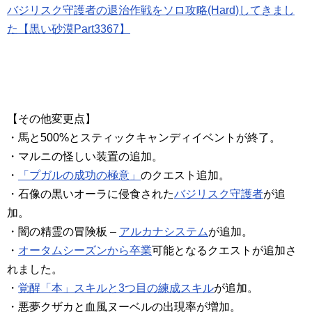
バジリスク守護者の退治作戦をソロ攻略(Hard)してきまし
た【黒い砂漠Part3367】
【その他変更点】
・馬と500%とスティックキャンディイベントが終了。
・マルニの怪しい装置の追加。
・
「プガルの成功の極意」
のクエスト追加。
・石像の黒いオーラに侵食された
バジリスク守護者
が追
加。
・闇の精霊の冒険板 –
アルカナシステム
が追加。
・
オータムシーズンから卒業
可能となるクエストが追加さ
れました。
・
覚醒「本」スキルと3つ目の練成スキル
が追加。
・悪夢クザカと血風ヌーベルの出現率が増加。