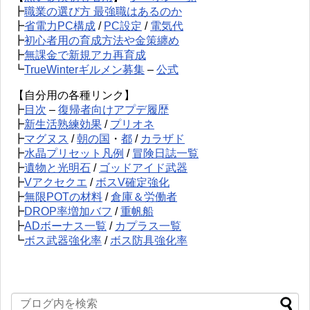
┣
職業の選び方 最強職はあるのか
┣
省電力PC構成
/
PC設定
/
電気代
┣
初心者用の育成方法や金策纏め
┣
無課金で新規アカ再育成
┗
TrueWinterギルメン募集
–
公式
【自分用の各種リンク】
┣
目次
–
復帰者向けアプデ履歴
┣
新生活熟練効果
/
プリオネ
┣
マグヌス
/
朝の国
・
都
/
カラザド
┣
水晶プリセット凡例
/
冒険日誌一覧
┣
遺物と光明石
/
ゴッドアイド武器
┣
Vアクセクエ
/
ボスV確定強化
┣
無限POTの材料
/
倉庫＆労働者
┣
DROP率増加バフ
/
重帆船
┣
ADボーナス一覧
/
カプラス一覧
┗
ボス武器強化率
/
ボス防具強化率