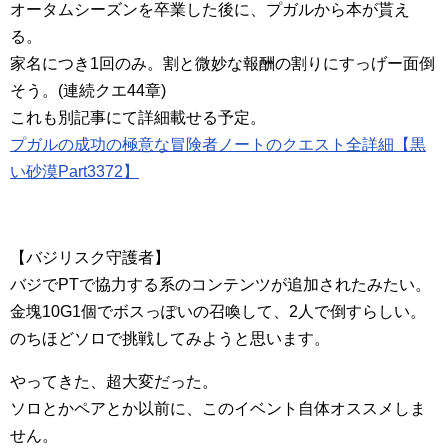
オータムシーズンを卒業した後に、プガルから本が貰え
る。
家名につき1回のみ。割と微妙な報酬の割りにすっげー面倒
そう。(連続クエ44章)
これも別記事にて詳細載せる予定。
プガルの成功の極意な冒険者ノートのクエスト全詳細【黒
い砂漠Part3372】
【バジリスク守護者】
バジでPTで協力する系のコンテンツが追加されたみたい。
金塊10G1個でボスっぽいの召喚して、2人で倒すらしい。
のちほどソロで挑戦してみようと思います。
やってきた、超大変だった。
ソロとかペアとか以前に、このイベント自体オススメしま
せん。