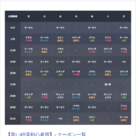
【
黒い砂漠初心者用
】-
クーポン一覧