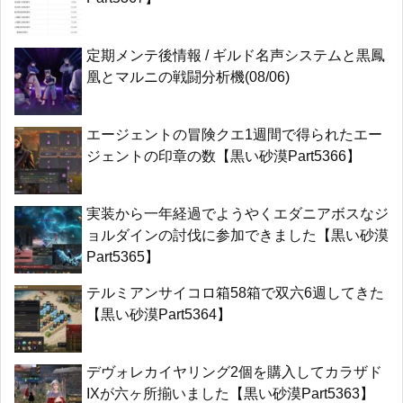
定期メンテ後情報 / ギルド名声システムと黒鳳
凰とマルニの戦闘分析機(08/06)
エージェントの冒険クエ1週間で得られたエー
ジェントの印章の数【黒い砂漠Part5366】
実装から一年経過でようやくエダニアボスなジ
ョルダインの討伐に参加できました【黒い砂漠
Part5365】
テルミアンサイコロ箱58箱で双六6週してきた
【黒い砂漠Part5364】
デヴォレカイヤリング2個を購入してカラザド
IXが六ヶ所揃いました【黒い砂漠Part5363】