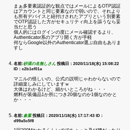
まぁ多要素認証的な観点ではメールによるOTP認証
はアカウントと同じ要素なので弱いので、それより
も所有デバイスと紐付けされたアプリという別要素
でOTP認証した方がセキュリティ向上を謳うなら妥
当だと思う
個人的にはログインの度にメール確認するより、
Authenticator系のアプリ開く方が手軽
何ならGoogle以外のAuthenticator選ぶ自由もありま
すし
名前:
砂漠の名無しさん
投稿日：2020/11/18(水) 15:08:22
ID：c2b1ef01a
マニルの怪しいの、公式の説明じゃわからないので
詳細楽しみにしていますｗ
大体はわかるけど、細かいところがね・・・
燃料が装備品1か所につき20個なのか1個なのかと
か・・・
名前:
倉葉
投稿日：2020/11/18(水) 17:17:43
ID：
d99a5c5f8