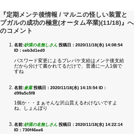
『定期メンテ後情報 / マルニの怪しい装置と
プガルの成功の極意(オータム卒業)(11/18)』へ
のコメント
名前:
砂漠の名無しさん
投稿日：2020/11/18(水) 14:08:54
ID：ceb3d1ed0
パスワード変更によるプレパケ支給はメンテ後支給
だから分けて書かれてるだけで、普通に一人1個で
すね
名前:
倉葉
投稿日：2020/11/18(水) 14:15:54
ID：
d99a5c5f8
1個か・・まぁそんな沢山貰えるわけないですよ
ね、しょんぼり
名前:
砂漠の名無しさん
投稿日：2020/11/18(水) 14:22:14
ID：730f46ee6