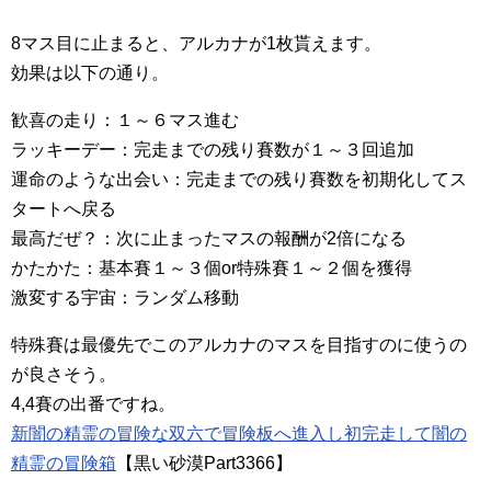
8マス目に止まると、アルカナが1枚貰えます。
効果は以下の通り。
歓喜の走り：１～６マス進む
ラッキーデー：完走までの残り賽数が１～３回追加
運命のような出会い：完走までの残り賽数を初期化してス
タートへ戻る
最高だぜ？：次に止まったマスの報酬が2倍になる
かたかた：基本賽１～３個or特殊賽１～２個を獲得
激変する宇宙：ランダム移動
特殊賽は最優先でこのアルカナのマスを目指すのに使うの
が良さそう。
4,4賽の出番ですね。
新闇の精霊の冒険な双六で冒険板へ進入し初完走して闇の
精霊の冒険箱
【黒い砂漠Part3366】