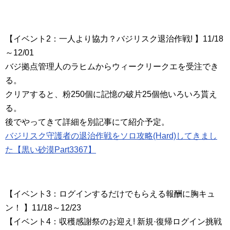
【イベント2：一人より協力？バジリスク退治作戦! 】11/18
～12/01
バジ拠点管理人のラヒムからウィークリークエを受注でき
る。
クリアすると、粉250個に記憶の破片25個他いろいろ貰え
る。
後でやってきて詳細を別記事にて紹介予定。
バジリスク守護者の退治作戦をソロ攻略(Hard)してきまし
た【黒い砂漠Part3367】
【イベント3：ログインするだけでもらえる報酬に胸キュ
ン！ 】11/18～12/23
【イベント4：収穫感謝祭のお迎え! 新規·復帰ログイン挑戦