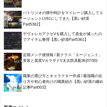
パトリジオの懐中時計をマイレージ購入してエ
ージェントLV61にしてきた【黒い砂漠
Part5362】
デヴォレカアクセVを購入して資金が減ったの
でアイテム整理【黒い砂漠Part5361】
定期メンテ後情報 / 新クラス「エージェント」
実装と黒星VカラザドV太古防具配布(07/30)
職業の選び方とキャラクター作成 / 最強職の在
り方や初心者向けの職業紹介【黒い砂漠の纏め
記事Part003】