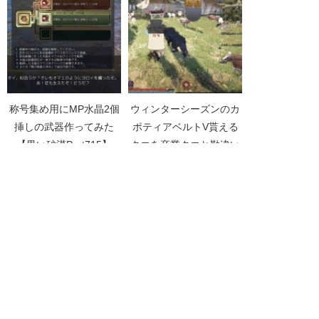
Part4886】
称号集め用にMP水晶2個
ウィンターシーズンのカ
挿しの武器作ってみた
ポティアベルトV貰える
【黒い砂漠Part715】
クエを卒業クエと勘違い
【黒い砂漠Part3451】