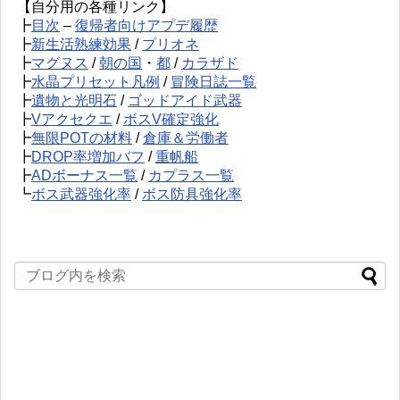
【自分用の各種リンク】
┣
目次
–
復帰者向けアプデ履歴
┣
新生活熟練効果
/
プリオネ
┣
マグヌス
/
朝の国
・
都
/
カラザド
┣
水晶プリセット凡例
/
冒険日誌一覧
┣
遺物と光明石
/
ゴッドアイド武器
┣
Vアクセクエ
/
ボスV確定強化
┣
無限POTの材料
/
倉庫＆労働者
┣
DROP率増加バフ
/
重帆船
┣
ADボーナス一覧
/
カプラス一覧
┗
ボス武器強化率
/
ボス防具強化率