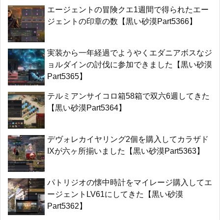
エージェントの冒険クエ1週間で得られたエー
ジェントの印章の数【黒い砂漠Part5366】
実装から一年経過でようやくエダニアボスなジ
ョルダインの討伐に参加できました【黒い砂漠
Part5365】
テルミアンサイコロ箱58箱で双六6週してきた
【黒い砂漠Part5364】
デヴォレカイヤリング2個を購入してカラザド
IXが六ヶ所揃いました【黒い砂漠Part5363】
パトリジオの懐中時計をマイレージ購入してエ
ージェントLV61にしてきた【黒い砂漠
Part5362】