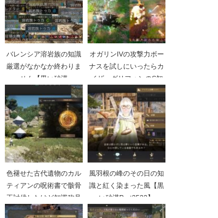
バレンシア溶岩族の知識
オガリンIVの攻撃力ボー
厳選がなかなか終わりま
ナスを試しにいったらカ
せん【黒い砂漠
イザーグリフォンのS知
Part1275】
識【黒い砂漠Part2005】
色褪せた古代遺物のカル
風羽根の峰のその日の知
ティアンの呪術書で骸骨
識と紅く染まった風【黒
王討伐したけど知識称号
い砂漠Part3522】
無し【黒い砂漠