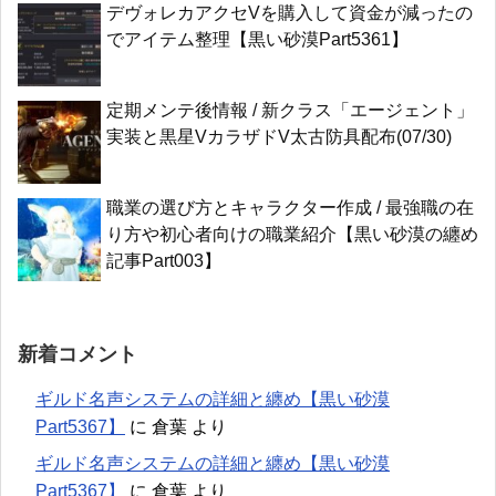
デヴォレカアクセVを購入して資金が減ったの
でアイテム整理【黒い砂漠Part5361】
定期メンテ後情報 / 新クラス「エージェント」
実装と黒星VカラザドV太古防具配布(07/30)
職業の選び方とキャラクター作成 / 最強職の在
り方や初心者向けの職業紹介【黒い砂漠の纏め
記事Part003】
新着コメント
ギルド名声システムの詳細と纏め【黒い砂漠
Part5367】
に
倉葉
より
ギルド名声システムの詳細と纏め【黒い砂漠
Part5367】
に
倉葉
より