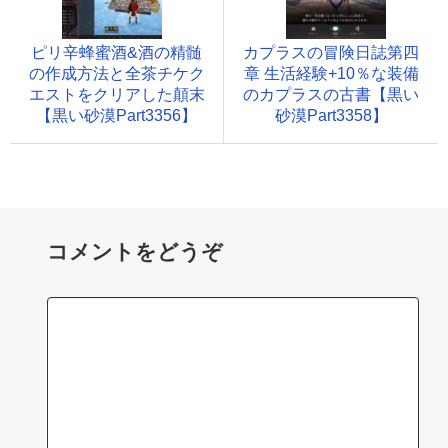
ピリ辛蜂蜜酒&酒の精髄
カプラスの冒険日誌第四
の作成方法と全茶チケク
章 生活経験+10％な装備
エストをクリアした顛末
のカプラスの古書【黒い
【黒い砂漠Part3356】
砂漠Part3358】
コメントをどうぞ