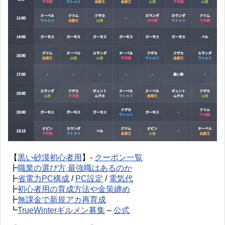
【
黒い砂漠初心者用
】-
クーポン一覧
┣
職業の選び方 最強職はあるのか
┣
省電力PC構成
/
PC設定
/
電気代
┣
初心者用の育成方法や金策纏め
┣
無課金で新規アカ再育成
┗
TrueWinterギルメン募集
–
公式