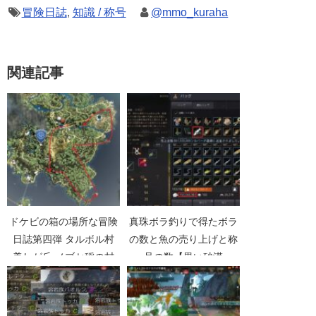
冒険日誌
,
知識 / 称号
@mmo_kuraha
関連記事
ドケビの箱の場所な冒険
真珠ボラ釣りで得たボラ
日誌第四弾 タルボル村
の数と魚の売り上げと称
美しが丘 ノブセ稲の村
号の数【黒い砂漠
【黒い砂漠Part4556】
Part2410】