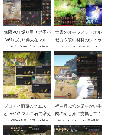
無限POT堀り用サブ子が
亡霊のオーラとラ・オル
LV61になり偉大なマルニ
ゼカ衣装の材料のクトゥ
石を初交換【黒い砂漠
ランの黒い葉を拾った
Part3549】
【黒い砂漠Part3423】
プロティ洞窟のクエスト
福を呼ぶ笊を柔らかい牛
とLV61のマルニ石で増え
肉の蒸し煮に交換してく
る経験値量【黒い砂漠
れるサザンカの居場所
Part2103】
【黒い砂漠Part3799】