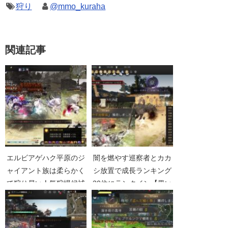
狩り
@mmo_kuraha
関連記事
エルビアゲハク平原のジ
闇を燃やす巡察者とカカ
ャイアント族は柔らかく
シ放置で成長ランキング
て狩り易い人気狩場候補
30位にランクイン【黒い
【黒い砂漠Part3952】
砂漠Part3786】