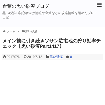
倉葉の黒い砂漠ブログ
黒い砂漠の初心者向け情報や金策などの攻略情報を纏めたプレイ
日記
ホーム
黒い砂漠
メイン族に引き続きソサン駐屯地の狩り効率チ
ェック【黒い砂漠Part1417】
2017/7/6
2019/8/12
黒い砂漠
0