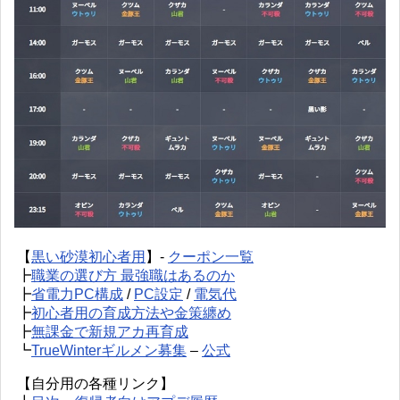
【
黒い砂漠初心者用
】-
クーポン一覧
┣
職業の選び方 最強職はあるのか
┣
省電力PC構成
/
PC設定
/
電気代
┣
初心者用の育成方法や金策纏め
┣
無課金で新規アカ再育成
┗
TrueWinterギルメン募集
–
公式
【自分用の各種リンク】