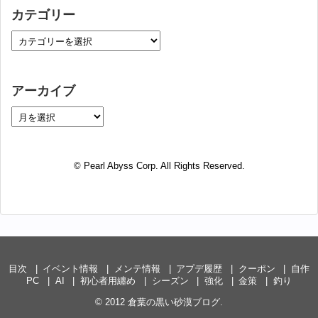
カテゴリー
アーカイブ
© Pearl Abyss Corp. All Rights Reserved.
目次
イベント情報
メンテ情報
アプデ履歴
クーポン
自作
PC
AI
初心者用纏め
シーズン
強化
金策
釣り
© 2012
倉葉の黒い砂漠ブログ
.