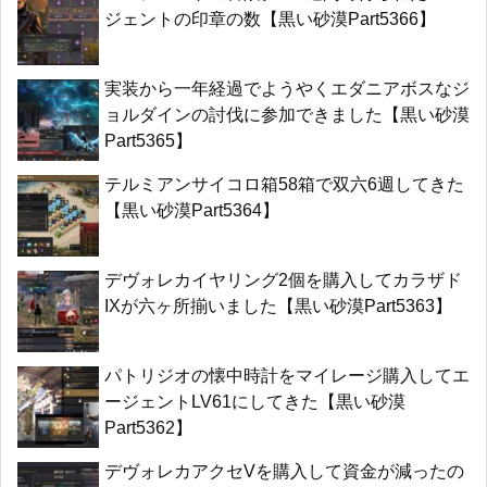
ジェントの印章の数【黒い砂漠Part5366】
実装から一年経過でようやくエダニアボスなジ
ョルダインの討伐に参加できました【黒い砂漠
Part5365】
テルミアンサイコロ箱58箱で双六6週してきた
【黒い砂漠Part5364】
デヴォレカイヤリング2個を購入してカラザド
IXが六ヶ所揃いました【黒い砂漠Part5363】
パトリジオの懐中時計をマイレージ購入してエ
ージェントLV61にしてきた【黒い砂漠
Part5362】
デヴォレカアクセVを購入して資金が減ったの