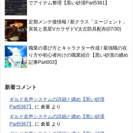
でアイテム整理【黒い砂漠Part5361】
定期メンテ後情報 / 新クラス「エージェント」
実装と黒星VカラザドV太古防具配布(07/30)
職業の選び方とキャラクター作成 / 最強職の在
り方や初心者向けの職業紹介【黒い砂漠の纏め
記事Part003】
新着コメント
ギルド名声システムの詳細と纏め【黒い砂漠
Part5367】
に
倉葉
より
ギルド名声システムの詳細と纏め【黒い砂漠
Part5367】
に
倉葉
より