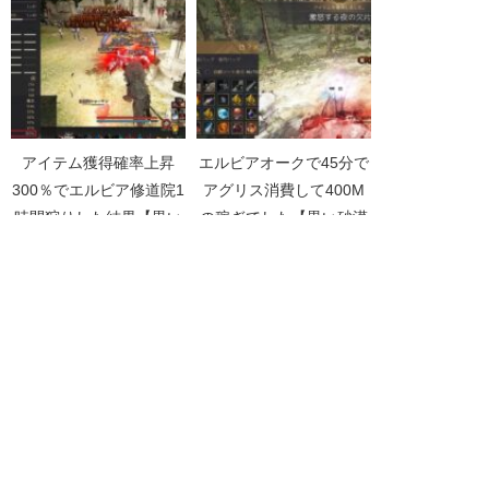
アイテム獲得確率上昇
エルビアオークで45分で
300％でエルビア修道院1
アグリス消費して400M
時間狩りした結果【黒い
の稼ぎでした【黒い砂漠
砂漠Part3935】
Part3796】