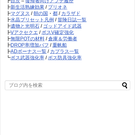
┣
目次
–
復帰者向けアプデ履歴
┣
新生活熟練効果
/
プリオネ
┣
マグヌス
/
朝の国
・
都
/
カラザド
┣
水晶プリセット凡例
/
冒険日誌一覧
┣
遺物と光明石
/
ゴッドアイド武器
┣
Vアクセクエ
/
ボスV確定強化
┣
無限POTの材料
/
倉庫＆労働者
┣
DROP率増加バフ
/
重帆船
┣
ADボーナス一覧
/
カプラス一覧
┗
ボス武器強化率
/
ボス防具強化率