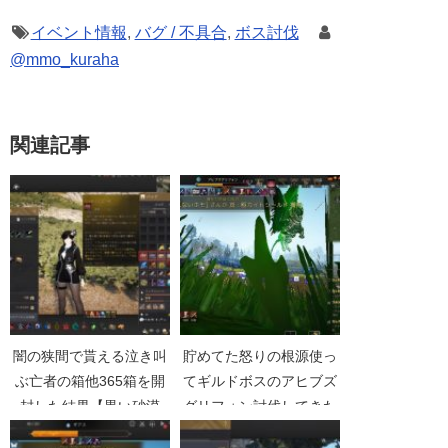
イベント情報
,
バグ / 不具合
,
ボス討伐
@mmo_kuraha
関連記事
闇の狭間で貰える泣き叫
貯めてた怒りの根源使っ
ぶ亡者の箱他365箱を開
てギルドボスのアヒブズ
封した結果【黒い砂漠
グリフォン討伐してきた
Part5125】
【黒い砂漠Part1863】