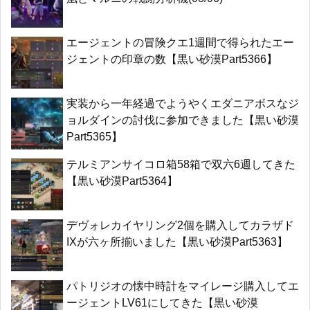
エージェントの冒険クエ1週間で得られたエー
ジェントの印章の数【黒い砂漠Part5366】
実装から一年経過でようやくエダニアボスなジ
ョルダインの討伐に参加できました【黒い砂漠
Part5365】
テルミアンサイコロ箱58箱で双六6週してきた
【黒い砂漠Part5364】
デヴォレカイヤリング2個を購入してカラザド
IXが六ヶ所揃いました【黒い砂漠Part5363】
パトリジオの懐中時計をマイレージ購入してエ
ージェントLV61にしてきた【黒い砂漠