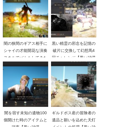
闇の狭間のギアス相手に
黒い精霊の邪念を記憶の
シャイの才能開花な演奏
破片に交換して幻想馬4
スキルでバトルしてきた
回チャレンジ【黒い砂漠
【黒い砂漠Part2552】
Part3963】
闇を宿す未知の遺物100
ギルドボス産の冒険者の
個開けた時のアイテムと
遺品と願いを込めた天灯