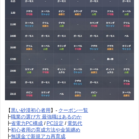
【
黒い砂漠初心者用
】-
クーポン一覧
┣
職業の選び方 最強職はあるのか
┣
省電力PC構成
/
PC設定
/
電気代
┣
初心者用の育成方法や金策纏め
┣
無課金で新規アカ再育成