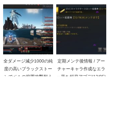
確率【黒い砂漠
イベントの処理【黒い砂
Part3290】
漠Part3776】
全ダメージ減少1000の純
定期メンテ後情報 / アー
度の高いブラックストー
チャーキャラ作成なエラ
ンでベルの範囲攻撃耐え
ー落ち頻発アプデ(12/05)
てみた【黒い砂漠
Part3738】