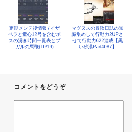
定期メンテ後情報 / イザ
マグヌスの冒険日誌の知
ベラと童心12号を含むボ
識集めして行動力2UPさ
スの湧き時間一覧表とプ
せて行動力622達成【黒
ガルの馬鞭(10/19)
い砂漠Part4087】
コメントをどうぞ