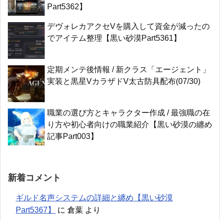
Part5362】
デヴォレカアクセVを購入して資金が減ったの
でアイテム整理【黒い砂漠Part5361】
定期メンテ後情報 / 新クラス「エージェント」
実装と黒星VカラザドV太古防具配布(07/30)
職業の選び方とキャラクター作成 / 最強職の在
り方や初心者向けの職業紹介【黒い砂漠の纏め
記事Part003】
新着コメント
ギルド名声システムの詳細と纏め【黒い砂漠
Part5367】
に
倉葉
より