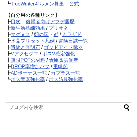
┗
TrueWinterギルメン募集
–
公式
【自分用の各種リンク】
┣
目次
–
復帰者向けアプデ履歴
┣
新生活熟練効果
/
プリオネ
┣
マグヌス
/
朝の国
・
都
/
カラザド
┣
水晶プリセット凡例
/
冒険日誌一覧
┣
遺物と光明石
/
ゴッドアイド武器
┣
Vアクセクエ
/
ボスV確定強化
┣
無限POTの材料
/
倉庫＆労働者
┣
DROP率増加バフ
/
重帆船
┣
ADボーナス一覧
/
カプラス一覧
┗
ボス武器強化率
/
ボス防具強化率