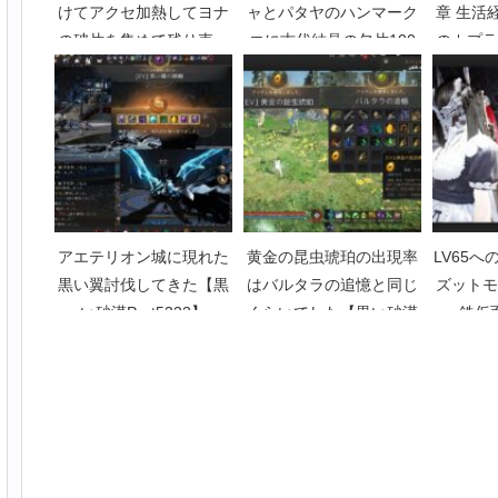
けてアクセ加熱してヨナ
ャとパタヤのハンマーク
章 生活
の破片を集めて残り売っ
エに古代結晶の欠片100
のカプラ
て資産回復【黒い砂漠
個持ってった結果[TWP]
砂漠P
Part3727】
【黒い砂漠Part3614】
アエテリオン城に現れた
黄金の昆虫琥珀の出現率
LV65
黒い翼討伐してきた【黒
はバルタラの追憶と同じ
ズットモ
い砂漠Part5333】
くらいでした【黒い砂漠
鉄仮
Part3688】
P