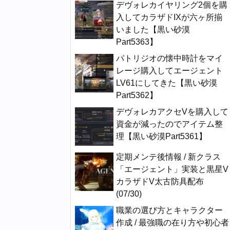
デヴォレカイヤリング2個を購
入してカラザドIXが六ヶ所揃
いました【黒い砂漠
Part5363】
パトリジオの懐中時計をマイ
レージ購入してエージェント
LV61にしてきた【黒い砂漠
Part5362】
デヴォレカアクセVを購入して
資金が減ったのでアイテム整
理【黒い砂漠Part5361】
定期メンテ後情報 / 新クラス
「エージェント」実装と黒星V
カラザドV太古防具配布
(07/30)
職業の選び方とキャラクター
作成 / 最強職の在り方や初心者