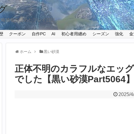
グ
攻略情報を纏めたプレイ日記
歴
クーポン
自作PC
AI
初心者用纏め
シーズン
強化
金
ホーム
黒い砂漠
正体不明のカラフルなエッグ
でした【黒い砂漠Part5064
2025/4