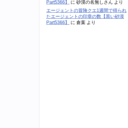
Part5366】
に
砂漠の名無しさん
より
エージェントの冒険クエ1週間で得られ
たエージェントの印章の数【黒い砂漠
Part5366】
に
倉葉
より