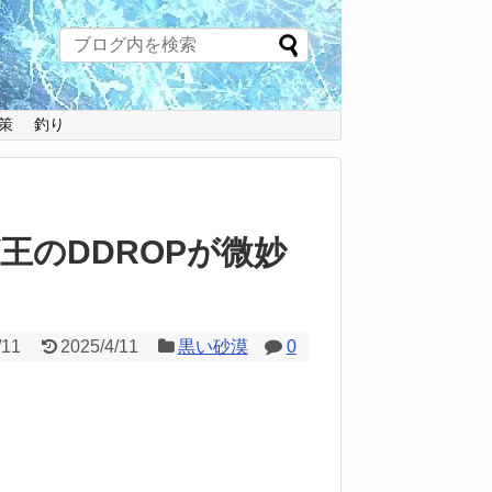
策
釣り
王のDDROPが微妙
】
/11
2025/4/11
黒い砂漠
0