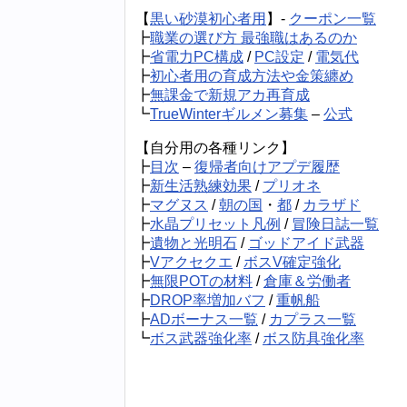
【
黒い砂漠初心者用
】-
クーポン一覧
┣
職業の選び方 最強職はあるのか
┣
省電力PC構成
/
PC設定
/
電気代
┣
初心者用の育成方法や金策纏め
┣
無課金で新規アカ再育成
┗
TrueWinterギルメン募集
–
公式
【自分用の各種リンク】
┣
目次
–
復帰者向けアプデ履歴
┣
新生活熟練効果
/
プリオネ
┣
マグヌス
/
朝の国
・
都
/
カラザド
┣
水晶プリセット凡例
/
冒険日誌一覧
┣
遺物と光明石
/
ゴッドアイド武器
┣
Vアクセクエ
/
ボスV確定強化
┣
無限POTの材料
/
倉庫＆労働者
┣
DROP率増加バフ
/
重帆船
┣
ADボーナス一覧
/
カプラス一覧
┗
ボス武器強化率
/
ボス防具強化率