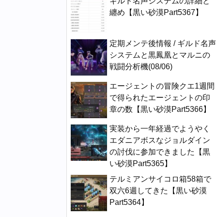
ギルド名声システムの詳細と
纏め【黒い砂漠Part5367】
定期メンテ後情報 / ギルド名声
システムと黒鳳凰とマルニの
戦闘分析機(08/06)
エージェントの冒険クエ1週間
で得られたエージェントの印
章の数【黒い砂漠Part5366】
実装から一年経過でようやく
エダニアボスなジョルダイン
の討伐に参加できました【黒
い砂漠Part5365】
テルミアンサイコロ箱58箱で
双六6週してきた【黒い砂漠
Part5364】