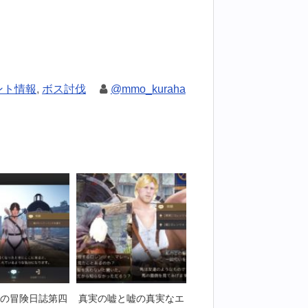
ント情報
,
ボス討伐
@mmo_kuraha
の冒険日誌第四
真実の嘘と嘘の真実なエ