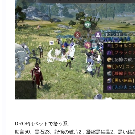
DROPはペットで拾う系。
助言50、黒石23、記憶の破片2，凝縮黒結晶2、黒い結