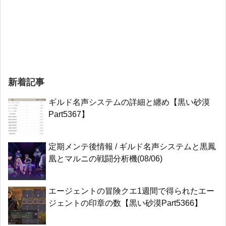
新着記事
ギルド名声システムの詳細と纏め【黒い砂漠
Part5367】
定期メンテ後情報 / ギルド名声システムと黒鳳
凰とマルニの戦闘分析機(08/06)
エージェントの冒険クエ1週間で得られたエー
ジェントの印章の数【黒い砂漠Part5366】