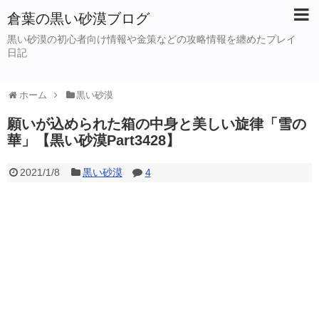
倉葉の黒い砂漠ブログ
黒い砂漠の初心者向け情報や金策などの攻略情報を纏めたプレイ
日記
ホーム
黒い砂漠
願いが込められた箱の中身と美しい旋律「雪の
華」【黒い砂漠Part3428】
2021/1/8
黒い砂漠
4