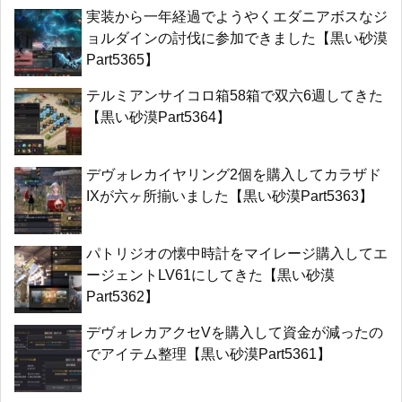
実装から一年経過でようやくエダニアボスなジ
ョルダインの討伐に参加できました【黒い砂漠
Part5365】
テルミアンサイコロ箱58箱で双六6週してきた
【黒い砂漠Part5364】
デヴォレカイヤリング2個を購入してカラザド
IXが六ヶ所揃いました【黒い砂漠Part5363】
パトリジオの懐中時計をマイレージ購入してエ
ージェントLV61にしてきた【黒い砂漠
Part5362】
デヴォレカアクセVを購入して資金が減ったの
でアイテム整理【黒い砂漠Part5361】