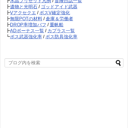
┣
水晶プリセット凡例
/
冒険日誌一覧
┣
遺物と光明石
/
ゴッドアイド武器
┣
Vアクセクエ
/
ボスV確定強化
┣
無限POTの材料
/
倉庫＆労働者
┣
DROP率増加バフ
/
重帆船
┣
ADボーナス一覧
/
カプラス一覧
┗
ボス武器強化率
/
ボス防具強化率