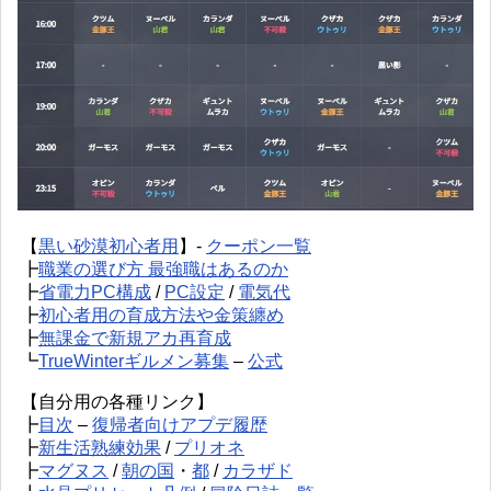
【
黒い砂漠初心者用
】-
クーポン一覧
┣
職業の選び方 最強職はあるのか
┣
省電力PC構成
/
PC設定
/
電気代
┣
初心者用の育成方法や金策纏め
┣
無課金で新規アカ再育成
┗
TrueWinterギルメン募集
–
公式
【自分用の各種リンク】
┣
目次
–
復帰者向けアプデ履歴
┣
新生活熟練効果
/
プリオネ
┣
マグヌス
/
朝の国
・
都
/
カラザド