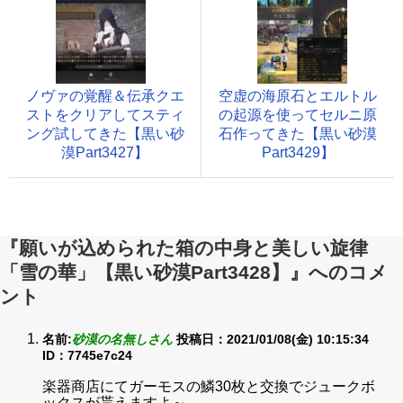
ノヴァの覚醒＆伝承クエ
空虚の海原石とエルトル
ストをクリアしてスティ
の起源を使ってセルニ原
ング試してきた【黒い砂
石作ってきた【黒い砂漠
漠Part3427】
Part3429】
『願いが込められた箱の中身と美しい旋律
「雪の華」【黒い砂漠Part3428】』へのコメ
ント
名前:
砂漠の名無しさん
投稿日：2021/01/08(金) 10:15:34
ID：7745e7c24
楽器商店にてガーモスの鱗30枚と交換でジュークボ
ックスが貰えますよ～