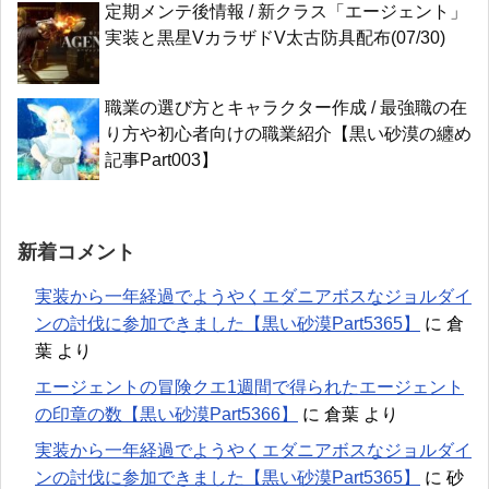
定期メンテ後情報 / 新クラス「エージェント」
実装と黒星VカラザドV太古防具配布(07/30)
職業の選び方とキャラクター作成 / 最強職の在
り方や初心者向けの職業紹介【黒い砂漠の纏め
記事Part003】
新着コメント
実装から一年経過でようやくエダニアボスなジョルダイ
ンの討伐に参加できました【黒い砂漠Part5365】
に
倉
葉
より
エージェントの冒険クエ1週間で得られたエージェント
の印章の数【黒い砂漠Part5366】
に
倉葉
より
実装から一年経過でようやくエダニアボスなジョルダイ
ンの討伐に参加できました【黒い砂漠Part5365】
に
砂