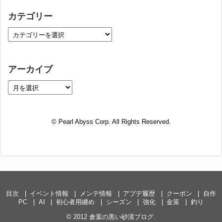
カテゴリー
アーカイブ
© Pearl Abyss Corp. All Rights Reserved.
目次
イベント情報
メンテ情報
アプデ履歴
クーポン
自作
PC
AI
初心者用纏め
シーズン
強化
金策
釣り
© 2012
倉葉の黒い砂漠ブログ
.