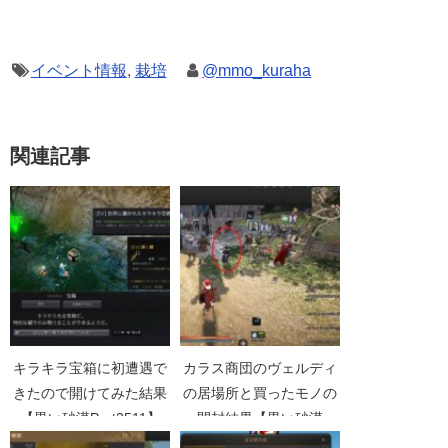
イベント情報
,
栽培
@mmo_kuraha
関連記事
キラキラ宝箱に初遭遇で
カラス商団のヴェルディ
きたので開けてみた結果
の居場所と買ったモノの
【黒い砂漠Part2511】
開封結果【黒い砂漠
Part4273】