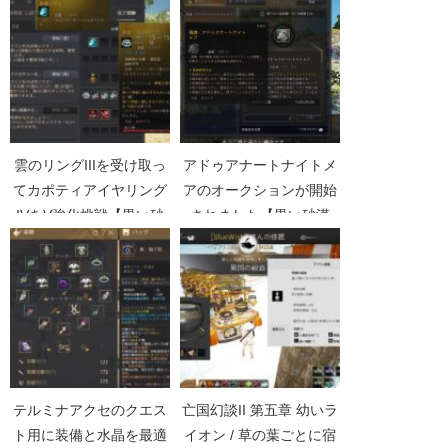
雲のリングIIIを受け取っ
アドゥアナートナイトメ
てカポティアイヤリング
アのオークションが開始
IVをV強化挑戦【黒い砂
されました【黒い砂漠
漠Part4138】
Part1886】
テルミナアクセのクエス
亡国幻談II 第五章 幼いラ
ト用に装備と水晶を最適
イオン / 草の葉ごとに宿