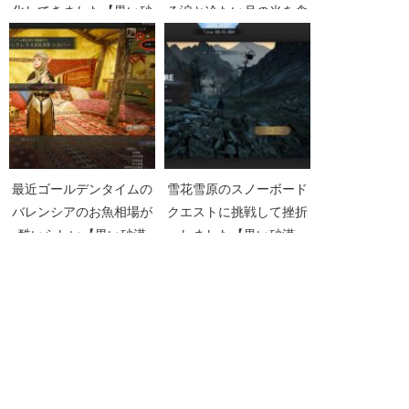
化してきました【黒い砂
る涙と冷たい月の光を含
漠Part3181】
んだ朝露【黒い砂漠
Part3202】
最近ゴールデンタイムの
雪花雪原のスノーボード
バレンシアのお魚相場が
クエストに挑戦して挫折
酷いらしい【黒い砂漠
しました【黒い砂漠
Part1482】
Part5261】