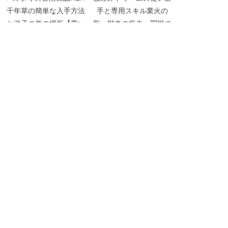
千年草の簡単な入手方法
手と専用スキル業火の
と迷子の羊の場所【黒い
影、獄炎の疾走、冥獄の
砂漠Part2262】
群れの感想【黒い砂漠
Part4431】