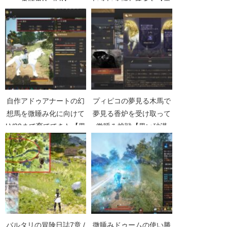
の結果Part52】
いろいろ試してきた【黒
い砂漠Part852】
自作アドゥアナートの幻
プィピコの夢見る木馬で
想馬を微睡み化に向けて
夢見る香炉を受け取って
LV30まで育ててきた【黒
微睡み挑戦【黒い砂漠
い砂漠Part4607】
Part4614】
バルタリの冒険日誌7章 /
微睡みドゥームの使い勝