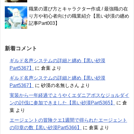
職業の選び方とキャラクター作成 / 最強職の在
り方や初心者向けの職業紹介【黒い砂漠の纏め
記事Part003】
新着コメント
ギルド名声システムの詳細と纏め【黒い砂漠
Part5367】
に
倉葉
より
ギルド名声システムの詳細と纏め【黒い砂漠
Part5367】
に
砂漠の名無しさん
より
実装から一年経過でようやくエダニアボスなジョルダイ
ンの討伐に参加できました【黒い砂漠Part5365】
に
倉
葉
より
エージェントの冒険クエ1週間で得られたエージェント
の印章の数【黒い砂漠Part5366】
に
倉葉
より