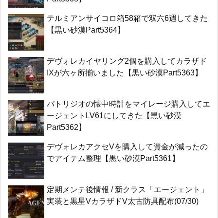
テルミアンサイコロ箱58箱で双六6週してきた
【黒い砂漠Part5364】
デヴォレカイヤリング2個を購入してカラザド
IXが六ヶ所揃いました【黒い砂漠Part5363】
パトリジオの懐中時計をマイレージ購入してエ
ージェントLV61にしてきた【黒い砂漠
Part5362】
デヴォレカアクセVを購入して資金が減ったの
でアイテム整理【黒い砂漠Part5361】
定期メンテ後情報 / 新クラス「エージェント」
実装と黒星VカラザドV太古防具配布(07/30)