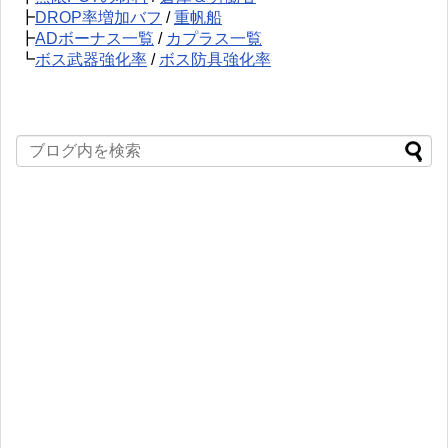
┣
DROP率増加バフ
/
重帆船
┣
ADボーナス一覧
/
カプラス一覧
┗
ボス武器強化率
/
ボス防具強化率