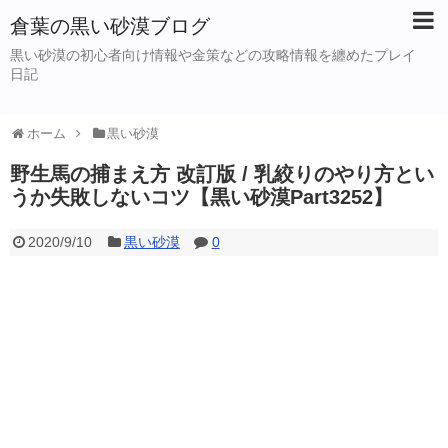
倉葉の黒い砂漠ブログ
黒い砂漠の初心者向け情報や金策などの攻略情報を纏めたプレイ
日記
ホーム
黒い砂漠
野生馬の捕まえ方 改訂版 / 乳絞りのやり方とい
うか失敗しないコツ【黒い砂漠Part3252】
2020/9/10
黒い砂漠
0