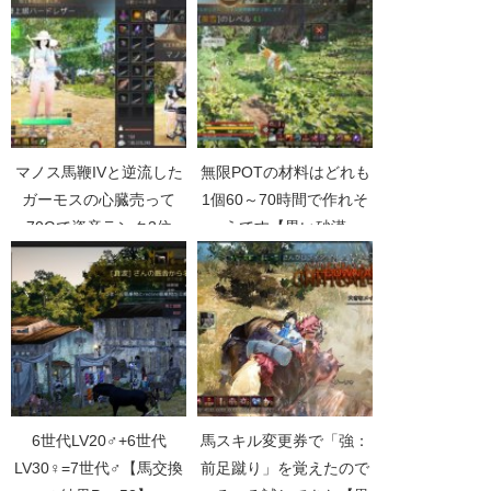
マノス馬鞭IVと逆流した
無限POTの材料はどれも
ガーモスの心臓売って
1個60～70時間で作れそ
70Gで資産ランク3位
うです【黒い砂漠
【黒い砂漠Part3266】
Part3731】
6世代LV20♂+6世代
馬スキル変更券で「強：
LV30♀=7世代♂【馬交換
前足蹴り」を覚えたので