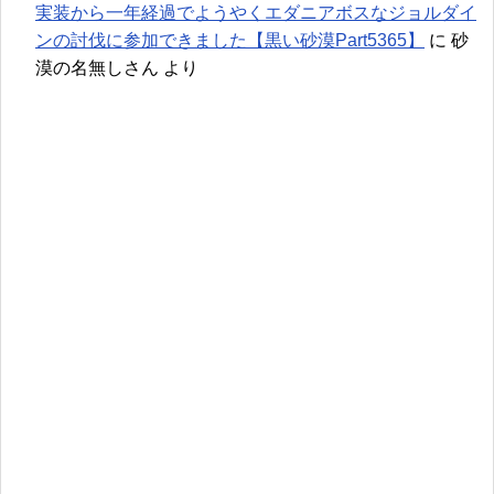
実装から一年経過でようやくエダニアボスなジョルダイ
ンの討伐に参加できました【黒い砂漠Part5365】
に
砂
漠の名無しさん
より