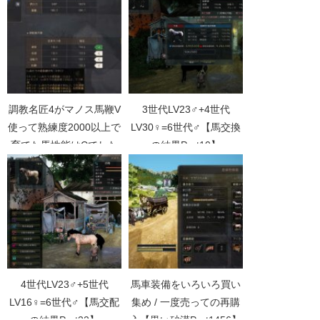
調教名匠4がマノス馬鞭V
3世代LV23♂+4世代
使って熟練度2000以上で
LV30♀=6世代♂【馬交換
育てた馬性能はCでした
の結果Part10】
【黒い砂漠Part4987】
4世代LV23♂+5世代
馬車装備をいろいろ買い
LV16♀=6世代♂【馬交配
集め / 一度売っての再購
の結果Part22】
入【黒い砂漠Part1456】