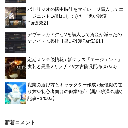
パトリジオの懐中時計をマイレージ購入してエ
ージェントLV61にしてきた【黒い砂漠
Part5362】
デヴォレカアクセVを購入して資金が減ったの
でアイテム整理【黒い砂漠Part5361】
定期メンテ後情報 / 新クラス「エージェント」
実装と黒星VカラザドV太古防具配布(07/30)
職業の選び方とキャラクター作成 / 最強職の在
り方や初心者向けの職業紹介【黒い砂漠の纏め
記事Part003】
新着コメント