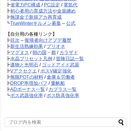
┣
省電力PC構成
/
PC設定
/
電気代
┣
初心者用の育成方法や金策纏め
┣
無課金で新規アカ再育成
┗
TrueWinterギルメン募集
–
公式
【自分用の各種リンク】
┣
目次
–
復帰者向けアプデ履歴
┣
新生活熟練効果
/
プリオネ
┣
マグヌス
/
朝の国
・
都
/
カラザド
┣
水晶プリセット凡例
/
冒険日誌一覧
┣
遺物と光明石
/
ゴッドアイド武器
┣
Vアクセクエ
/
ボスV確定強化
┣
無限POTの材料
/
倉庫＆労働者
┣
DROP率増加バフ
/
重帆船
┣
ADボーナス一覧
/
カプラス一覧
┗
ボス武器強化率
/
ボス防具強化率