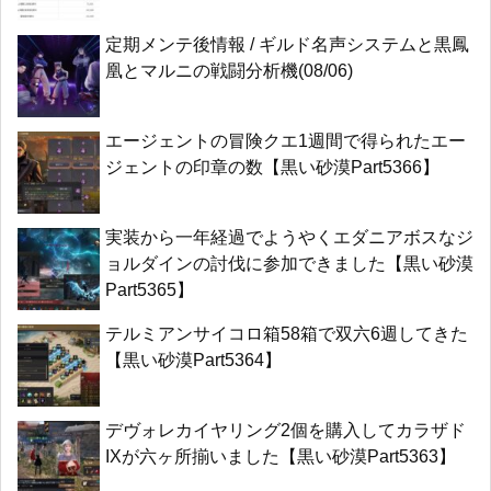
定期メンテ後情報 / ギルド名声システムと黒鳳
凰とマルニの戦闘分析機(08/06)
エージェントの冒険クエ1週間で得られたエー
ジェントの印章の数【黒い砂漠Part5366】
実装から一年経過でようやくエダニアボスなジ
ョルダインの討伐に参加できました【黒い砂漠
Part5365】
テルミアンサイコロ箱58箱で双六6週してきた
【黒い砂漠Part5364】
デヴォレカイヤリング2個を購入してカラザド
IXが六ヶ所揃いました【黒い砂漠Part5363】