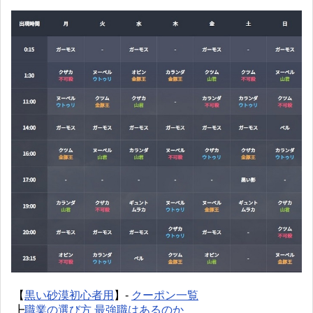
【
黒い砂漠初心者用
】-
クーポン一覧
┣
職業の選び方 最強職はあるのか