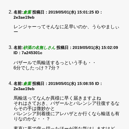
名前:
倉葉
投稿日：2019/05/01(水) 15:01:25
ID：
2e3ae19eb
レンジャーってそんなに足早いのか、うらやましぃ
ー
名前:
砂漠の名無しさん
投稿日：2019/05/01(水) 15:02:09
ID：7a245301c
バザールで馬輸送するっという手も・・
6分でしたっけ？7分？
名前:
倉葉
投稿日：2019/05/01(水) 15:08:55
ID：
2e3ae19eb
馬輸送ってなんか異様に早く届きますよね
それはさておき、バザールとバレンシア往復するな
らその手は微妙かと
バレンシア到着後にアレハザとか行くなら輸送も有
りなのかな・・？
素直に馬で突っ切ったほーが楽な気はしますけど