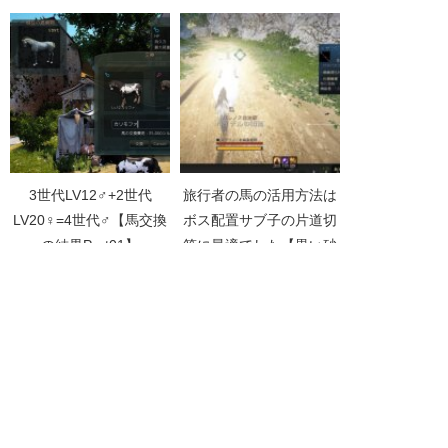
3世代LV12♂+2世代
旅行者の馬の活用方法は
LV20♀=4世代♂【馬交換
ボス配置サブ子の片道切
の結果Part01】
符に最適でした【黒い砂
漠Part4042】