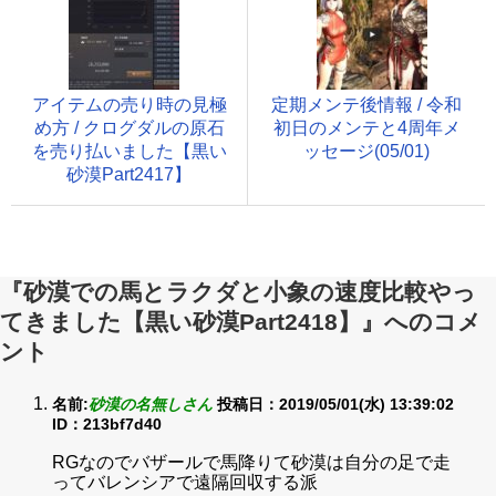
アイテムの売り時の見極
定期メンテ後情報 / 令和
め方 / クログダルの原石
初日のメンテと4周年メ
を売り払いました【黒い
ッセージ(05/01)
砂漠Part2417】
『砂漠での馬とラクダと小象の速度比較やっ
てきました【黒い砂漠Part2418】』へのコメ
ント
名前:
砂漠の名無しさん
投稿日：2019/05/01(水) 13:39:02
ID：213bf7d40
RGなのでバザールで馬降りて砂漠は自分の足で走
ってバレンシアで遠隔回収する派