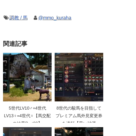
調教 / 馬
@mmo_kuraha
関連記事
5世代LV10♂+4世代
8世代の駿馬を目指して
LV13♀=4世代♀【馬交配
プレミアム馬外見変更券
の結果Part09】
を連打【黒い砂漠
Part1378】