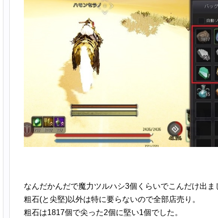
なんだかんだで魔力ツルハシ3個くらいでこんだけ出ま
粗石(と尖堅)以外は特に要らないので全部店売り。
粗石は1817個で尖った2個に堅い1個でした。