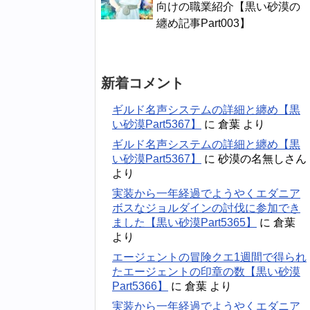
向けの職業紹介【黒い砂漠の
纏め記事Part003】
新着コメント
ギルド名声システムの詳細と纏め【黒
い砂漠Part5367】
に
倉葉
より
ギルド名声システムの詳細と纏め【黒
い砂漠Part5367】
に
砂漠の名無しさん
より
実装から一年経過でようやくエダニア
ボスなジョルダインの討伐に参加でき
ました【黒い砂漠Part5365】
に
倉葉
より
エージェントの冒険クエ1週間で得られ
たエージェントの印章の数【黒い砂漠
Part5366】
に
倉葉
より
実装から一年経過でようやくエダニア