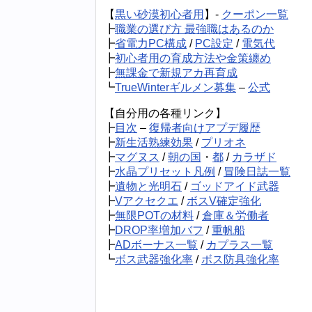
【
黒い砂漠初心者用
】-
クーポン一覧
┣
職業の選び方 最強職はあるのか
┣
省電力PC構成
/
PC設定
/
電気代
┣
初心者用の育成方法や金策纏め
┣
無課金で新規アカ再育成
┗
TrueWinterギルメン募集
–
公式
【自分用の各種リンク】
┣
目次
–
復帰者向けアプデ履歴
┣
新生活熟練効果
/
プリオネ
┣
マグヌス
/
朝の国
・
都
/
カラザド
┣
水晶プリセット凡例
/
冒険日誌一覧
┣
遺物と光明石
/
ゴッドアイド武器
┣
Vアクセクエ
/
ボスV確定強化
┣
無限POTの材料
/
倉庫＆労働者
┣
DROP率増加バフ
/
重帆船
┣
ADボーナス一覧
/
カプラス一覧
┗
ボス武器強化率
/
ボス防具強化率