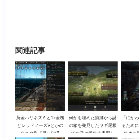
関連記事
黄金ハリネズミと1k金塊
何かを埋めた痕跡から謎
「にかわ
とレッドノーズVとかの
の箱を発見したヤギ尾根
るために
小ネタ集【黒い砂漠
での吸血採集古書探し
集めに