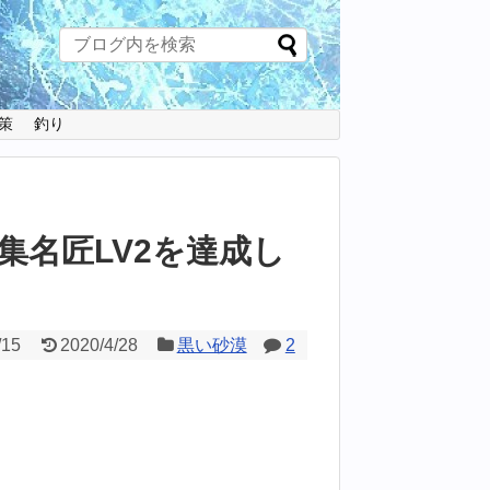
策
釣り
集名匠LV2を達成し
】
/15
2020/4/28
黒い砂漠
2