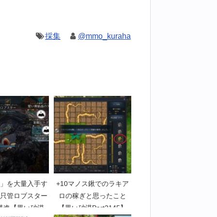
採集
@mmo_kuraha
」を大量入手す
+10マノス鍬でのラキア
只管ロブスター
ロの稼ぎと思ったこと
邁進【黒い砂漠
【黒い砂漠Part2145】