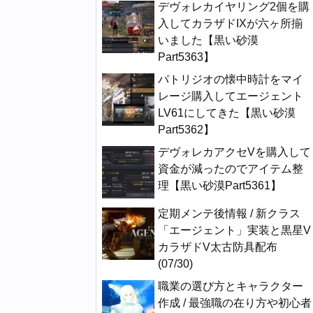
デヴォレカイヤリング2個を購
入してカラザドIXが六ヶ所揃
いました【黒い砂漠
Part5363】
パトリジオの懐中時計をマイ
レージ購入してエージェント
LV61にしてきた【黒い砂漠
Part5362】
デヴォレカアクセVを購入して
資金が減ったのでアイテム整
理【黒い砂漠Part5361】
定期メンテ後情報 / 新クラス
「エージェント」実装と黒星V
カラザドV太古防具配布
(07/30)
職業の選び方とキャラクター
作成 / 最強職の在り方や初心者