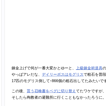
錬金上げで何が一番大変かとゆーと、
上級錬金術道具
やっぱアレだな、
デイリーボスはモグリス
で粗石を普
17匹のモグリス倒して↑866個の粗石出してたみたいで
この後、
貰う召喚書をベグに切り替え
てたワケですが
そしたら殉教者の避難所に行くこともなかったろうに