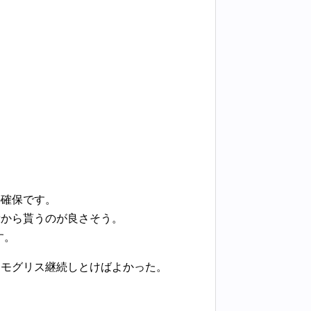
の確保です。
段から貰うのが良さそう。
す。
、モグリス継続しとけばよかった。
。