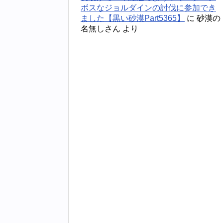
ボスなジョルダインの討伐に参加でき
ました【黒い砂漠Part5365】
に
砂漠の
名無しさん
より