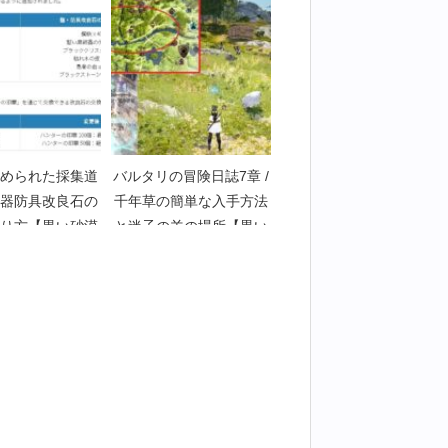
art1128】
められた採集道
バルタリの冒険日誌7章 /
器防具改良石の
千年草の簡単な入手方法
り方【黒い砂漠
と迷子の羊の場所【黒い
art4629】
砂漠Part2262】