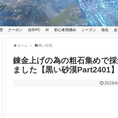
グ
攻略情報を纏めたプレイ日記
歴
クーポン
自作PC
AI
初心者用纏め
シーズン
強化
金
ホーム
黒い砂漠
錬金上げの為の粗石集めで採
ました【黒い砂漠Part2401
2019/4