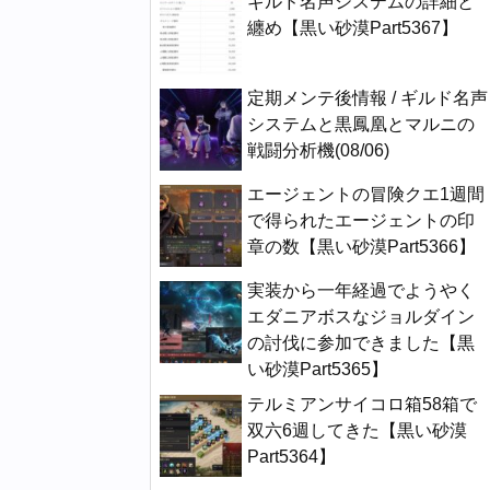
ギルド名声システムの詳細と
纏め【黒い砂漠Part5367】
定期メンテ後情報 / ギルド名声
システムと黒鳳凰とマルニの
戦闘分析機(08/06)
エージェントの冒険クエ1週間
で得られたエージェントの印
章の数【黒い砂漠Part5366】
実装から一年経過でようやく
エダニアボスなジョルダイン
の討伐に参加できました【黒
い砂漠Part5365】
テルミアンサイコロ箱58箱で
双六6週してきた【黒い砂漠
Part5364】