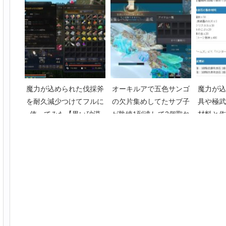
Part2136】
【黒い砂漠Part4526】
P
魔力が込められた伐採斧
オーキルアで五色サンゴ
魔力が込
を耐久減少つけてフルに
の欠片集めしてたサブ子
具や極武
使ってみた【黒い砂漠
が熟練1到達して2個取れ
材料と作
Part878】
るようになった【黒い砂
P
漠Part2805】