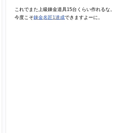
これでまた上級錬金道具15台くらい作れるな。
今度こそ
錬金名匠1達成
できますよーに。