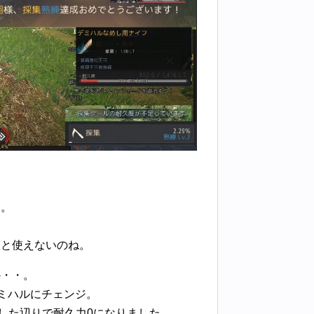
遣。
いと使えないのね。
か・・。
デミハルにチェンジ。
した辺りで耐久力0になりました。