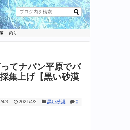
策
釣り
貰ってナバン平原でバ
採集上げ【黒い砂漠
/4/3
2021/4/3
黒い砂漠
0