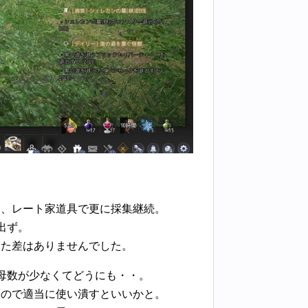
つ、レート家道具で更に採集継続。
出ず。
した差はありませんでした。
母数が少なくてどうにも・・。
いので適当に使い潰すといいかと。