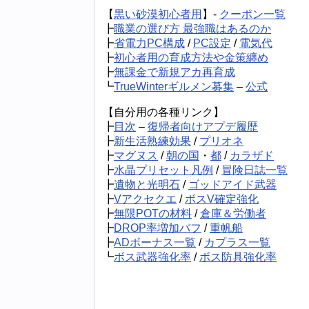
【
黒い砂漠初心者用
】-
クーポン一覧
┣
職業の選び方 最強職はあるのか
┣
省電力PC構成
/
PC設定
/
電気代
┣
初心者用の育成方法や金策纏め
┣
無課金で新規アカ再育成
┗
TrueWinterギルメン募集
–
公式
【自分用の各種リンク】
┣
目次
–
復帰者向けアプデ履歴
┣
新生活熟練効果
/
プリオネ
┣
マグヌス
/
朝の国
・
都
/
カラザド
┣
水晶プリセット凡例
/
冒険日誌一覧
┣
遺物と光明石
/
ゴッドアイド武器
┣
Vアクセクエ
/
ボスV確定強化
┣
無限POTの材料
/
倉庫＆労働者
┣
DROP率増加バフ
/
重帆船
┣
ADボーナス一覧
/
カプラス一覧
┗
ボス武器強化率
/
ボス防具強化率