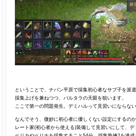
ということで、ナバン平原で採集初心者なサブ子を派
採集上げを兼ねつつ、バルタラの天眼を狙います。
ここで第一の問題発生。デミハルって見習いにならな
なんでそう、微妙に初心者に優しくない設定にするの
レート家(初心者から使える)装備して見習いにして、
ペリカやペリナを採集すること54分、採集熟練2を達成