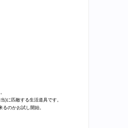
た。
相当)に匹敵する生活道具です。
来るのかお試し開始。