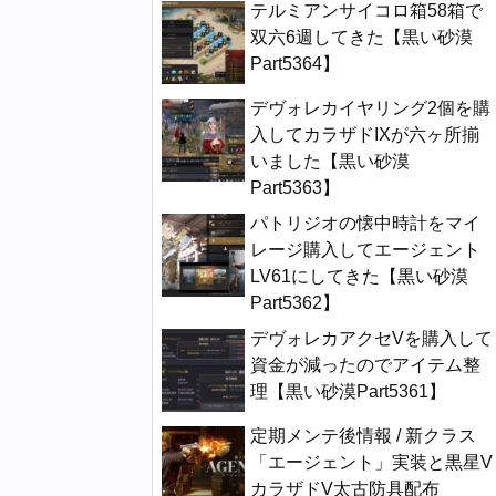
テルミアンサイコロ箱58箱で
双六6週してきた【黒い砂漠
Part5364】
デヴォレカイヤリング2個を購
入してカラザドIXが六ヶ所揃
いました【黒い砂漠
Part5363】
パトリジオの懐中時計をマイ
レージ購入してエージェント
LV61にしてきた【黒い砂漠
Part5362】
デヴォレカアクセVを購入して
資金が減ったのでアイテム整
理【黒い砂漠Part5361】
定期メンテ後情報 / 新クラス
「エージェント」実装と黒星V
カラザドV太古防具配布