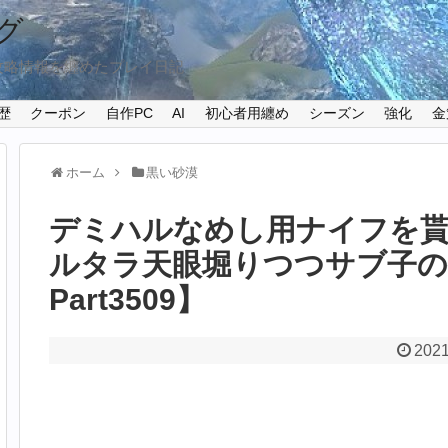
グ
攻略情報を纏めたプレイ日記
歴
クーポン
自作PC
AI
初心者用纏め
シーズン
強化
金
ホーム
黒い砂漠
デミハルなめし用ナイフを
ルタラ天眼堀りつつサブ子の
Part3509】
2021