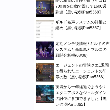
闇の精霊の冒険で白サイコロ
700個を自動で回して1600週
到達【黒い砂漠Part5368】
ギルド名声システムの詳細と
纏め【黒い砂漠Part5367】
定期メンテ後情報 / ギルド名声
システムと黒鳳凰とマルニの
戦闘分析機(08/06)
エージェントの冒険クエ1週間
で得られたエージェントの印
章の数【黒い砂漠Part5366】
実装から一年経過でようやく
エダニアボスなジョルダイン
の討伐に参加できました【黒
い砂漠Part5365】