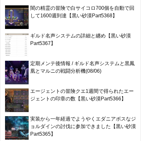
闇の精霊の冒険で白サイコロ700個を自動で回
して1600週到達【黒い砂漠Part5368】
ギルド名声システムの詳細と纏め【黒い砂漠
Part5367】
定期メンテ後情報 / ギルド名声システムと黒鳳
凰とマルニの戦闘分析機(08/06)
エージェントの冒険クエ1週間で得られたエー
ジェントの印章の数【黒い砂漠Part5366】
実装から一年経過でようやくエダニアボスなジ
ョルダインの討伐に参加できました【黒い砂漠
Part5365】