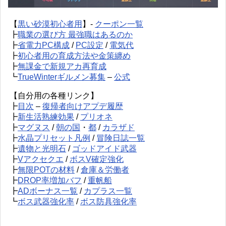
【
黒い砂漠初心者用
】-
クーポン一覧
┣
職業の選び方 最強職はあるのか
┣
省電力PC構成
/
PC設定
/
電気代
┣
初心者用の育成方法や金策纏め
┣
無課金で新規アカ再育成
┗
TrueWinterギルメン募集
–
公式
【自分用の各種リンク】
┣
目次
–
復帰者向けアプデ履歴
┣
新生活熟練効果
/
プリオネ
┣
マグヌス
/
朝の国
・
都
/
カラザド
┣
水晶プリセット凡例
/
冒険日誌一覧
┣
遺物と光明石
/
ゴッドアイド武器
┣
Vアクセクエ
/
ボスV確定強化
┣
無限POTの材料
/
倉庫＆労働者
┣
DROP率増加バフ
/
重帆船
┣
ADボーナス一覧
/
カプラス一覧
┗
ボス武器強化率
/
ボス防具強化率