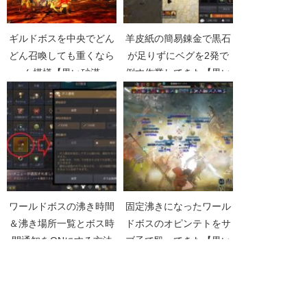
ギルドボスを中央でどん
羊皮紙の簡易錬金で黒石
どん召喚しても重くなら
が足りずにベグを2発で
ん模様【黒い砂漠
倒す作業してきた【黒い
Part428】
砂漠Part2327】
ワールドボスの沸き時間
固定沸きになったワール
＆沸き場所一覧とボス時
ドボスのオピンテトをサ
間通知をONにする方法
ブ子で殴ってきた【黒い
【黒い砂漠纏めVol010】
砂漠Part1912】