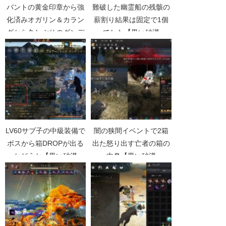
バントの黄金印章から強
難破した幽霊船の残骸の
化済みオガリン＆カラン
薪割り結果は固定で1個
ダから久しぶりのダンデ
でした【黒い砂漠
箱【黒い砂漠Part3560】
Part2802】
LV60サブ子の中級装備で
闇の狭間イベントで2箱
ボスから箱DROPが出る
出た怒り出す亡者の箱の
かどうか【黒い砂漠
中身【黒い砂漠
Part1934】
Part3820】