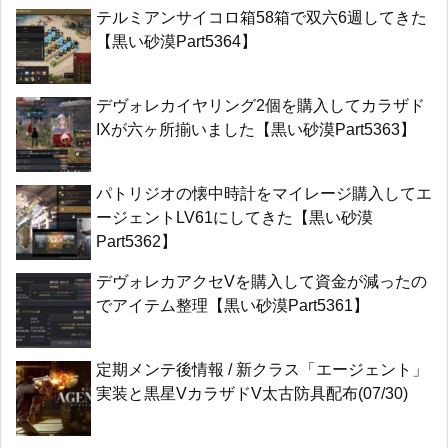
テルミアンサイコロ箱58箱で双六6週してきた
【黒い砂漠Part5364】
デヴォレカイヤリング2個を購入してカラザド
IXが六ヶ所揃いました【黒い砂漠Part5363】
パトリジオの懐中時計をマイレージ購入してエ
ージェントLV61にしてきた【黒い砂漠
Part5362】
デヴォレカアクセVを購入して資金が減ったの
でアイテム整理【黒い砂漠Part5361】
定期メンテ後情報 / 新クラス「エージェント」
実装と黒星VカラザドV太古防具配布(07/30)