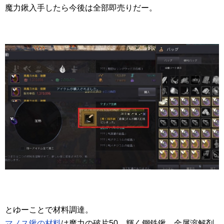
魔力鍬入手したら今後は全部即売りだー。
とゆーことで材料調達。
マノス鍬の材料
は魔力の破片50、輝く鋼鉄鍬、金属溶解剤