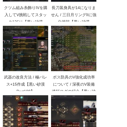
クツム組み糸飾りIVを購
長刀装身具が14になりま
入してV挑戦してスタッ
せん / 三日月リングIIに強
ク126に【黒い砂漠
化挑戦【黒い砂漠
Part2188】
Part1001】
武器の改良方法 / 極バレ
ボス防具のV強化成功率
ス+15作成【黒い砂漠
について / 深夜のV装備
Part108】
連打ログの紹介【黒い砂
漠Part1908】