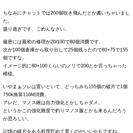
ちなみにチャットでは200個吹き飛んだとか書いちゃいまし
た。
盛り過ぎです、ごめんなさい。
厳密には最初の修理が20/100で80個消費です。
次が100個倉庫から取り出して25個残ったので80+75で155
個ですな。
イメージ的に80+100くらいのノリで200とか言っちゃった
模様。
いやまぁソレは置いといて、どっちみち155個の破片で1個
750k換算116M消費。
アレだ、マノス鍬は自力強化とかしちゃダメ。
というかこの強化難度で釣りマノス服とかも来るんだろう
か恐ろしい。
記憶の破片をある程度貯めて置くのがいいかもですね。