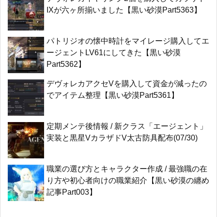
IXが六ヶ所揃いました【黒い砂漠Part5363】
パトリジオの懐中時計をマイレージ購入してエ
ージェントLV61にしてきた【黒い砂漠
Part5362】
デヴォレカアクセVを購入して資金が減ったの
でアイテム整理【黒い砂漠Part5361】
定期メンテ後情報 / 新クラス「エージェント」
実装と黒星VカラザドV太古防具配布(07/30)
職業の選び方とキャラクター作成 / 最強職の在
り方や初心者向けの職業紹介【黒い砂漠の纏め
記事Part003】