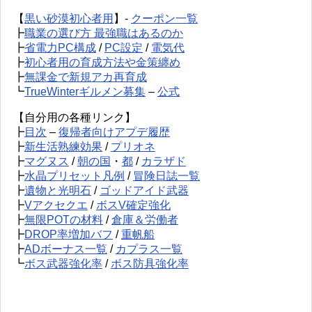
【
黒い砂漠初心者用
】-
クーポン一覧
┣
職業の選び方 最強職はあるのか
┣
省電力PC構成
/
PC設定
/
電気代
┣
初心者用の育成方法や金策纏め
┣
無課金で新規アカ再育成
┗
TrueWinterギルメン募集
–
公式
【自分用の各種リンク】
┣
目次
–
復帰者向けアプデ履歴
┣
新生活熟練効果
/
プリオネ
┣
マグヌス
/
朝の国
・
都
/
カラザド
┣
水晶プリセット凡例
/
冒険日誌一覧
┣
遺物と光明石
/
ゴッドアイド武器
┣
Vアクセクエ
/
ボスV確定強化
┣
無限POTの材料
/
倉庫＆労働者
┣
DROP率増加バフ
/
重帆船
┣
ADボーナス一覧
/
カプラス一覧
┗
ボス武器強化率
/
ボス防具強化率