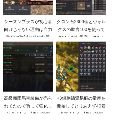
シーズンプラスが初心者
クロン石2300個とヴォル
向けじゃない理由は自力
クスの助言100を使って
強化の強制と装備制限
クツムIVを量産しクツム
【黒い砂漠Part3682】
Vへ複数チャレンジ【黒
い砂漠Part3548】
高級商団馬車装備が売ら
+3銀刺繍貿易服の量産を
れてたので買って強化し
開始してとりあえず40着
ときました【黒い砂漠
出来ました【黒い砂漠
Part1259】
Part3562】