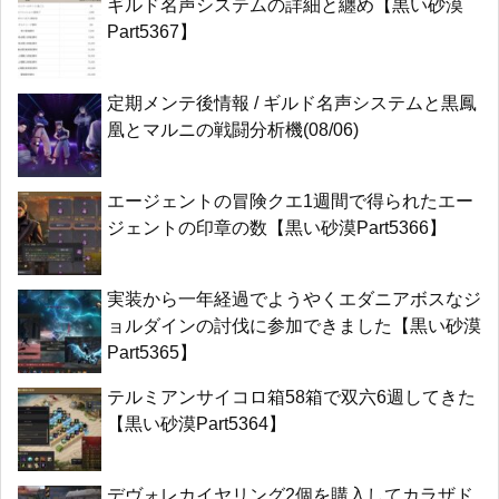
ギルド名声システムの詳細と纏め【黒い砂漠
Part5367】
定期メンテ後情報 / ギルド名声システムと黒鳳
凰とマルニの戦闘分析機(08/06)
エージェントの冒険クエ1週間で得られたエー
ジェントの印章の数【黒い砂漠Part5366】
実装から一年経過でようやくエダニアボスなジ
ョルダインの討伐に参加できました【黒い砂漠
Part5365】
テルミアンサイコロ箱58箱で双六6週してきた
【黒い砂漠Part5364】
デヴォレカイヤリング2個を購入してカラザド