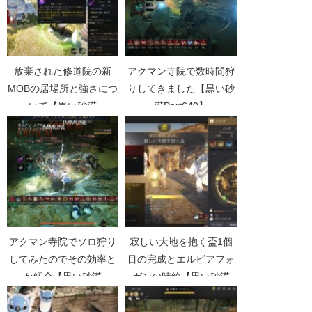
放棄された修道院の新
アクマン寺院で数時間狩
MOBの居場所と強さにつ
りしてきました【黒い砂
いて【黒い砂漠
漠Part640】
Part3030】
アクマン寺院でソロ狩り
寂しい大地を抱く盃1個
してみたのでその効率と
目の完成とエルビアフォ
か紹介【黒い砂漠
ガンの時給【黒い砂漠
Part842】
Part3966】