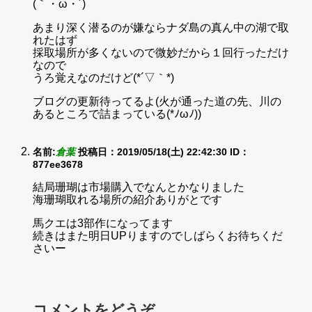
(｀・ω・´)
あまり深く潜るのが嫌ならナダ島の真ん中の湖で取
れたはず
採取場所が多くないので微妙だから１回行っただけ
なので
うろ覚えなのだけど(*´▽｀*)
ブログの更新待ってるよ(火が通った道の先、川の
あるところで詰まっている(*ﾉωﾉ))
名前:
倉葉
投稿日：2019/05/18(土) 22:42:30
ID：
877ee3678
結局珊瑚は市場購入でなんとかなりました
海珊瑚取れる場所の紹介ありがとです
馬クエは3部作になってます
続きはまた明日UPりますのでしばらくお待ちくだ
さいー
コメントをどうぞ