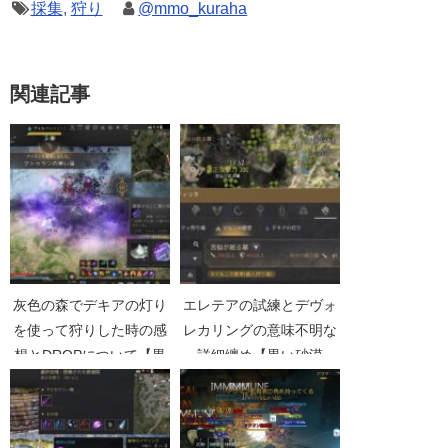
採集
,
狩り
@mmo_kuraha
関連記事
灰色の森でデキアの灯り
エレテアの試練とデヴォ
を使って狩りした時の感
レカリングの意味不明な
想とDROPについて【黒
詳細纏め【黒い砂漠
い砂漠Part4425】
Part4725】