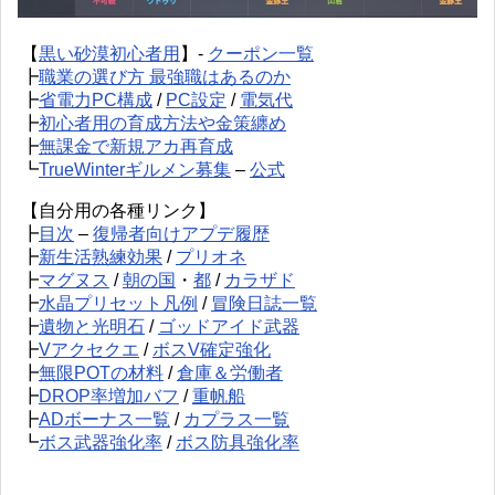
【
黒い砂漠初心者用
】-
クーポン一覧
┣
職業の選び方 最強職はあるのか
┣
省電力PC構成
/
PC設定
/
電気代
┣
初心者用の育成方法や金策纏め
┣
無課金で新規アカ再育成
┗
TrueWinterギルメン募集
–
公式
【自分用の各種リンク】
┣
目次
–
復帰者向けアプデ履歴
┣
新生活熟練効果
/
プリオネ
┣
マグヌス
/
朝の国
・
都
/
カラザド
┣
水晶プリセット凡例
/
冒険日誌一覧
┣
遺物と光明石
/
ゴッドアイド武器
┣
Vアクセクエ
/
ボスV確定強化
┣
無限POTの材料
/
倉庫＆労働者
┣
DROP率増加バフ
/
重帆船
┣
ADボーナス一覧
/
カプラス一覧
┗
ボス武器強化率
/
ボス防具強化率