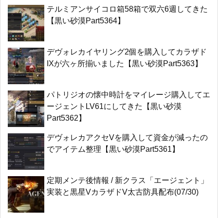
テルミアンサイコロ箱58箱で双六6週してきた
【黒い砂漠Part5364】
デヴォレカイヤリング2個を購入してカラザド
IXが六ヶ所揃いました【黒い砂漠Part5363】
パトリジオの懐中時計をマイレージ購入してエ
ージェントLV61にしてきた【黒い砂漠
Part5362】
デヴォレカアクセVを購入して資金が減ったの
でアイテム整理【黒い砂漠Part5361】
定期メンテ後情報 / 新クラス「エージェント」
実装と黒星VカラザドV太古防具配布(07/30)