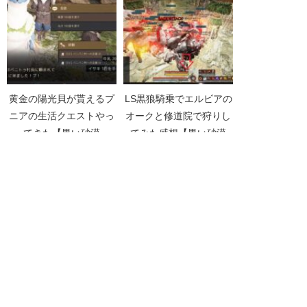
黄金の陽光貝が貰えるプ
LS黒狼騎乗でエルビアの
ニアの生活クエストやっ
オークと修道院で狩りし
てきた【黒い砂漠
てみた感想【黒い砂漠
Part3902】
Part4074】