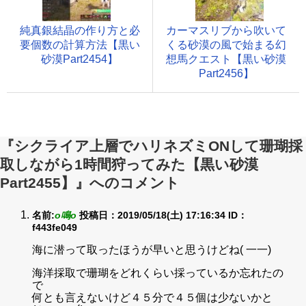
純真銀結晶の作り方と必
カーマスリブから吹いて
要個数の計算方法【黒い
くる砂漠の風で始まる幻
砂漠Part2454】
想馬クエスト【黒い砂漠
Part2456】
『シクライア上層でハリネズミONして珊瑚採
取しながら1時間狩ってみた【黒い砂漠
Part2455】』へのコメント
名前:
o鳴o
投稿日：2019/05/18(土) 17:16:34
ID：
f443fe049
海に潜って取ったほうが早いと思うけどね( 一一)
海洋採取で珊瑚をどれくらい採っているか忘れたの
で
何とも言えないけど４５分で４５個は少ないかと