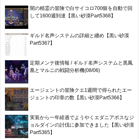
闇の精霊の冒険で白サイコロ700個を自動で回
して1600週到達【黒い砂漠Part5368】
ギルド名声システムの詳細と纏め【黒い砂漠
Part5367】
定期メンテ後情報 / ギルド名声システムと黒鳳
凰とマルニの戦闘分析機(08/06)
エージェントの冒険クエ1週間で得られたエー
ジェントの印章の数【黒い砂漠Part5366】
実装から一年経過でようやくエダニアボスなジ
ョルダインの討伐に参加できました【黒い砂漠
Part5365】