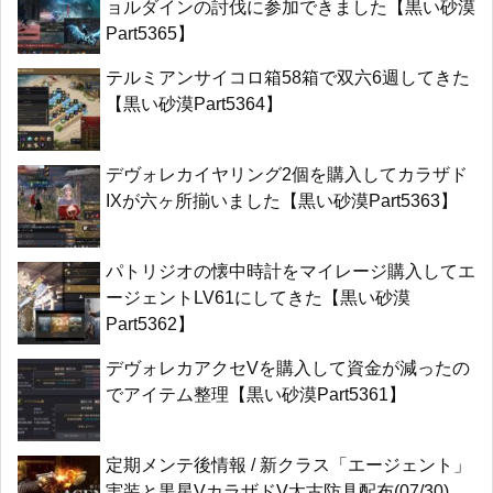
ョルダインの討伐に参加できました【黒い砂漠
Part5365】
テルミアンサイコロ箱58箱で双六6週してきた
【黒い砂漠Part5364】
デヴォレカイヤリング2個を購入してカラザド
IXが六ヶ所揃いました【黒い砂漠Part5363】
パトリジオの懐中時計をマイレージ購入してエ
ージェントLV61にしてきた【黒い砂漠
Part5362】
デヴォレカアクセVを購入して資金が減ったの
でアイテム整理【黒い砂漠Part5361】
定期メンテ後情報 / 新クラス「エージェント」
実装と黒星VカラザドV太古防具配布(07/30)