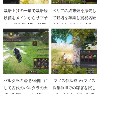
栽培上げの一環で栽培経
ベリアの終末畑を撤去し
験値をメインからサブ子
て栽培を卒業し貿易名匠
に一旦委譲【黒い砂漠
4まで上げてきた【黒い
Part2331】
砂漠Part2419】
バルタラの追憶54個目に
マノス伐採斧IV+マノス
して古代のバルタラの天
採集服IIIでの稼ぎを試し
眼が2個出ました【黒い
てきました【黒い砂漠
砂漠Part3700】
Part2836】