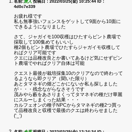
名前:
旅人
投稿日：2022/03/25(金) 10:25:44
ID：
4d0c7e339
お疲れ様です
私も無事強いフェンスをゲットして9面から10面に
できるようになりました
さて、ジャガイモ100収穫はひたすらピント農場で
採取して100集めてもいいし
種2個もピント農場でひたすらジャガイモ収穫して
ればクリア可能です
クエには品種改良とか書いてあるけど気にせずピン
ト農場でやればクリア自体は可能
クエスト最後が栽培採集10のクリアなので終わって
るようなら即クリア（聞いた限り）
あとタマネギの畑どこかにないか私も探しました
が・・・残念ながらなさそうです
茂みやら藪をあさりまくってタマネギの種だけ華麗
にスルーしまくった結果・・・
カルフェオンの種子NPCからタマネギの種2つ買っ
て品種改良と収穫で最後のクエは終わらせました
(‘_’)
名前:
倉葉
投稿日：2022/03/25(金) 12:24:34
ID：