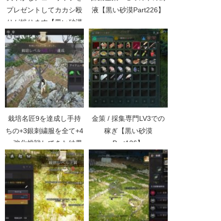
プレゼントしてカカシ殴
液【黒い砂漠Part226】
りが捗ります【黒い砂漠
Part3908】
栽培名匠9を達成し手持
金策 / 採集専門LV3での
ちの+3銀刺繍服を全て+4
稼ぎ【黒い砂漠
へ強化挑戦してきた結果
Part136】
【黒い砂漠Part3402】