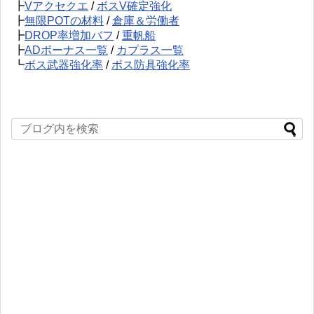
┣
Vアクセクエ
/
ボスV確定強化
┣
無限POTの材料
/
倉庫＆労働者
┣
DROP率増加バフ
/
重帆船
┣
ADボーナス一覧
/
カプラス一覧
┗
ボス武器強化率
/
ボス防具強化率