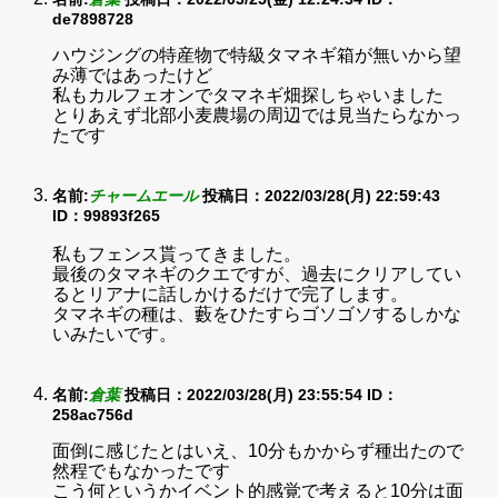
de7898728
ハウジングの特産物で特級タマネギ箱が無いから望
み薄ではあったけど
私もカルフェオンでタマネギ畑探しちゃいました
とりあえず北部小麦農場の周辺では見当たらなかっ
たです
名前:
チャームエール
投稿日：2022/03/28(月) 22:59:43
ID：99893f265
私もフェンス貰ってきました。
最後のタマネギのクエですが、過去にクリアしてい
るとリアナに話しかけるだけで完了します。
タマネギの種は、藪をひたすらゴソゴソするしかな
いみたいです。
名前:
倉葉
投稿日：2022/03/28(月) 23:55:54
ID：
258ac756d
面倒に感じたとはいえ、10分もかからず種出たので
然程でもなかったです
こう何というかイベント的感覚で考えると10分は面