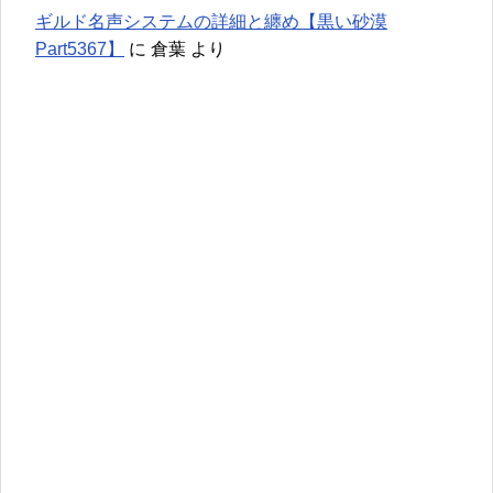
ギルド名声システムの詳細と纏め【黒い砂漠
Part5367】
に
倉葉
より