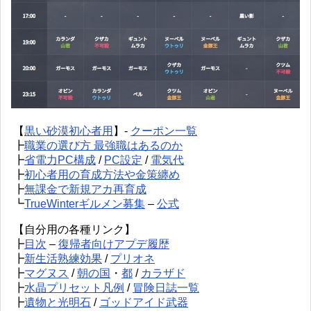
【
黒い砂漠初心者用
】-
クーポン一覧
┣
職業の選び方 最強職はあるのか
┣
省電力PC構成
/
PC設定
/
電気代
┣
初心者用の育成方法や金策纏め
┣
無課金で新規アカ再育成
┗
TrueWinterギルメン募集
–
公式
【自分用の各種リンク】
┣
目次
–
復帰者向けアプデ履歴
┣
新生活熟練効果
/
プリオネ
┣
マグヌス
/
朝の国
・
都
/
カラザド
┣
水晶プリセット凡例
/
冒険日誌一覧
┣
遺物と光明石
/
ゴッドアイド武器