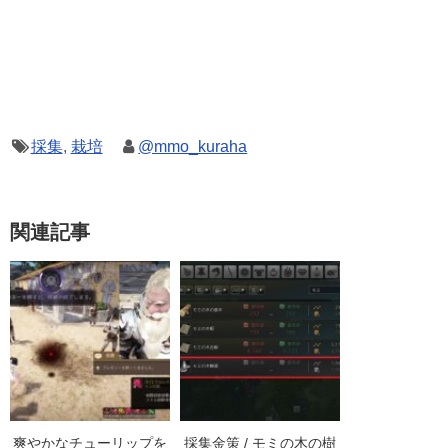
採集
,
栽培
@mmo_kuraha
関連記事
爽やかなチューリップを
採集金策 / モミの木の樹