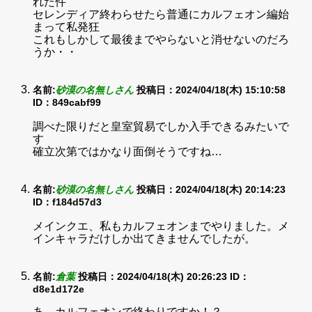
れた件
セレンディア終わらせたら普通にカルフェオン編始
まって私発狂
これもしかして最後までやらないと消せないのだろ
うか・・
名前:
砂漠の名無しさん
投稿日：2024/04/18(木) 15:10:58
ID：849cabf99
調べた限りだと皇室貿易でしか入手できるみたいで
す
確立次第ではかなり面倒そうですね…
名前:
砂漠の名無しさん
投稿日：2024/04/18(木) 20:14:23
ID：f184d57d3
メインクエ、私もカルフェオンまでやりました。メ
インキャラだけしか出てきませんでしたが。
名前:
倉葉
投稿日：2024/04/18(木) 20:26:23
ID：
d8e1d172e
あ、カルフェオンで終わりですか！？