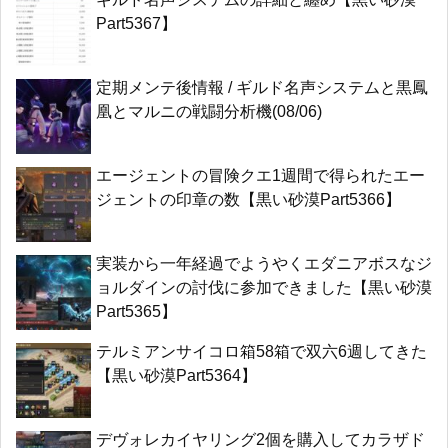
Part5367】
定期メンテ後情報 / ギルド名声システムと黒鳳
凰とマルニの戦闘分析機(08/06)
エージェントの冒険クエ1週間で得られたエー
ジェントの印章の数【黒い砂漠Part5366】
実装から一年経過でようやくエダニアボスなジ
ョルダインの討伐に参加できました【黒い砂漠
Part5365】
テルミアンサイコロ箱58箱で双六6週してきた
【黒い砂漠Part5364】
デヴォレカイヤリング2個を購入してカラザド