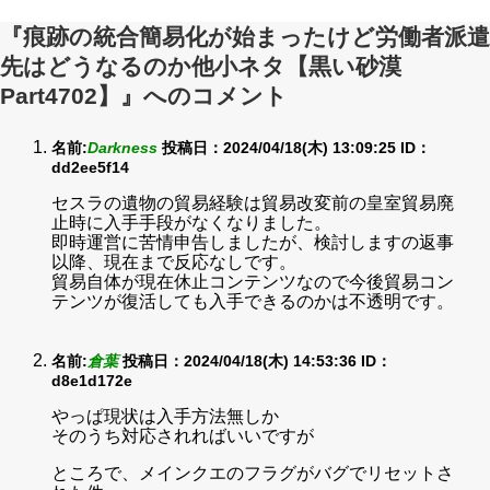
『痕跡の統合簡易化が始まったけど労働者派遣
先はどうなるのか他小ネタ【黒い砂漠
Part4702】』へのコメント
名前:
Darkness
投稿日：2024/04/18(木) 13:09:25
ID：
dd2ee5f14
セスラの遺物の貿易経験は貿易改変前の皇室貿易廃
止時に入手手段がなくなりました。
即時運営に苦情申告しましたが、検討しますの返事
以降、現在まで反応なしです。
貿易自体が現在休止コンテンツなので今後貿易コン
テンツが復活しても入手できるのかは不透明です。
名前:
倉葉
投稿日：2024/04/18(木) 14:53:36
ID：
d8e1d172e
やっぱ現状は入手方法無しか
そのうち対応されればいいですが
ところで、メインクエのフラグがバグでリセットさ