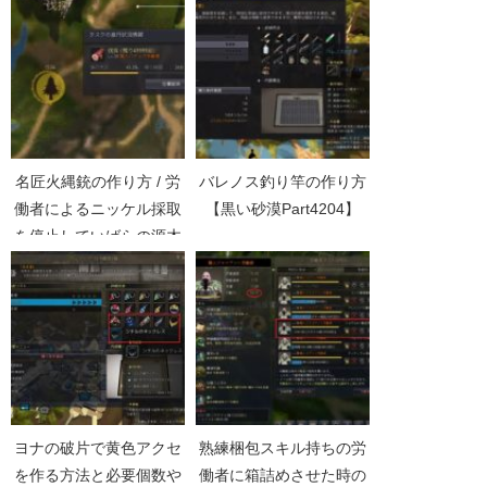
名匠火縄銃の作り方 / 労
バレノス釣り竿の作り方
働者によるニッケル採取
【黒い砂漠Part4204】
を停止していばらの源木
集め開始【黒い砂漠
Part3326】
ヨナの破片で黄色アクセ
熟練梱包スキル持ちの労
を作る方法と必要個数や
働者に箱詰めさせた時の