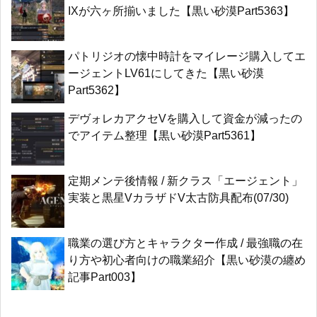
IXが六ヶ所揃いました【黒い砂漠Part5363】
パトリジオの懐中時計をマイレージ購入してエ
ージェントLV61にしてきた【黒い砂漠
Part5362】
デヴォレカアクセVを購入して資金が減ったの
でアイテム整理【黒い砂漠Part5361】
定期メンテ後情報 / 新クラス「エージェント」
実装と黒星VカラザドV太古防具配布(07/30)
職業の選び方とキャラクター作成 / 最強職の在
り方や初心者向けの職業紹介【黒い砂漠の纏め
記事Part003】