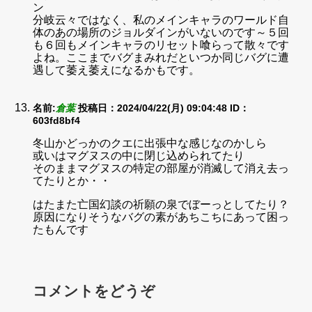
ン
分岐云々ではなく、私のメインキャラのワールド自
体のあの場所のジョルダインがいないのです～５回
も６回もメインキャラのリセット喰らって散々です
よね。ここまでバグまみれだといつか同じバグに遭
遇して萎え萎えになるかもです。
名前:
倉葉
投稿日：2024/04/22(月) 09:04:48
ID：
603fd8bf4
冬山かどっかのクエに出張中な感じなのかしら
或いはマグヌスの中に閉じ込められてたり
そのままマグヌスの特定の部屋が消滅して消え去っ
てたりとか・・
はたまた亡国幻談の祈願の泉でぼーっとしてたり？
原因になりそうなバグの素があちこちにあって困っ
たもんです
コメントをどうぞ