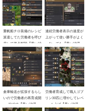
重帆船チロ装備のレシピ
連続労働者表示の速度が
派遣してた労働者を呼び
上がって使い勝手がよく
戻して拠点解除【黒い砂
なってた【黒い砂漠
漠Part3208】
Part5105】
倉庫輸送が拡張するらし
労働者育成して職人ゴブ
いので労働者の再育成開
リン30匹に増やしてレベ
始です【黒い砂漠
ル上げ【黒い砂漠
Part5104】
Part5110】