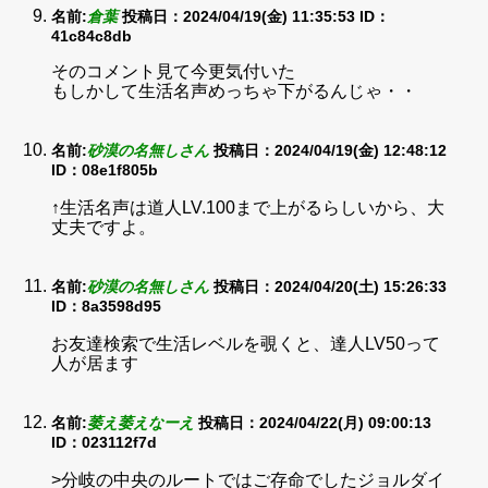
名前:
倉葉
投稿日：2024/04/19(金) 11:35:53
ID：
41c84c8db
そのコメント見て今更気付いた
もしかして生活名声めっちゃ下がるんじゃ・・
名前:
砂漠の名無しさん
投稿日：2024/04/19(金) 12:48:12
ID：08e1f805b
↑生活名声は道人LV.100まで上がるらしいから、大
丈夫ですよ。
名前:
砂漠の名無しさん
投稿日：2024/04/20(土) 15:26:33
ID：8a3598d95
お友達検索で生活レベルを覗くと、達人LV50って
人が居ます
名前:
萎え萎えなーえ
投稿日：2024/04/22(月) 09:00:13
ID：023112f7d
>分岐の中央のルートではご存命でしたジョルダイ