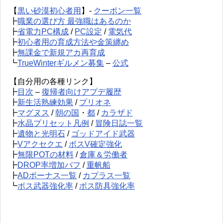
【
黒い砂漠初心者用
】-
クーポン一覧
┣
職業の選び方 最強職はあるのか
┣
省電力PC構成
/
PC設定
/
電気代
┣
初心者用の育成方法や金策纏め
┣
無課金で新規アカ再育成
┗
TrueWinterギルメン募集
–
公式
【自分用の各種リンク】
┣
目次
–
復帰者向けアプデ履歴
┣
新生活熟練効果
/
プリオネ
┣
マグヌス
/
朝の国
・
都
/
カラザド
┣
水晶プリセット凡例
/
冒険日誌一覧
┣
遺物と光明石
/
ゴッドアイド武器
┣
Vアクセクエ
/
ボスV確定強化
┣
無限POTの材料
/
倉庫＆労働者
┣
DROP率増加バフ
/
重帆船
┣
ADボーナス一覧
/
カプラス一覧
┗
ボス武器強化率
/
ボス防具強化率