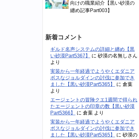
向けの職業紹介【黒い砂漠の
纏め記事Part003】
新着コメント
ギルド名声システムの詳細と纏め【黒
い砂漠Part5367】
に
砂漠の名無しさん
より
実装から一年経過でようやくエダニア
ボスなジョルダインの討伐に参加でき
ました【黒い砂漠Part5365】
に
倉葉
より
エージェントの冒険クエ1週間で得られ
たエージェントの印章の数【黒い砂漠
Part5366】
に
倉葉
より
実装から一年経過でようやくエダニア
ボスなジョルダインの討伐に参加でき
ました【黒い砂漠Part5365】
に
砂漠の