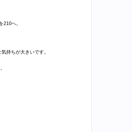
210へ。
な気持ちが大きいです。
な。