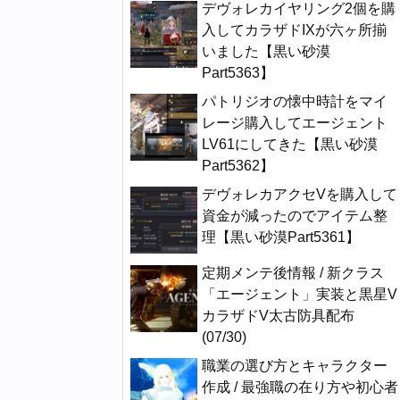
デヴォレカイヤリング2個を購
入してカラザドIXが六ヶ所揃
いました【黒い砂漠
Part5363】
パトリジオの懐中時計をマイ
レージ購入してエージェント
LV61にしてきた【黒い砂漠
Part5362】
デヴォレカアクセVを購入して
資金が減ったのでアイテム整
理【黒い砂漠Part5361】
定期メンテ後情報 / 新クラス
「エージェント」実装と黒星V
カラザドV太古防具配布
(07/30)
職業の選び方とキャラクター
作成 / 最強職の在り方や初心者