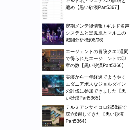
ギルド名声システムの詳細と
纏め【黒い砂漠Part5367】
定期メンテ後情報 / ギルド名声
システムと黒鳳凰とマルニの
戦闘分析機(08/06)
エージェントの冒険クエ1週間
で得られたエージェントの印
章の数【黒い砂漠Part5366】
実装から一年経過でようやく
エダニアボスなジョルダイン
の討伐に参加できました【黒
い砂漠Part5365】
テルミアンサイコロ箱58箱で
双六6週してきた【黒い砂漠
Part5364】