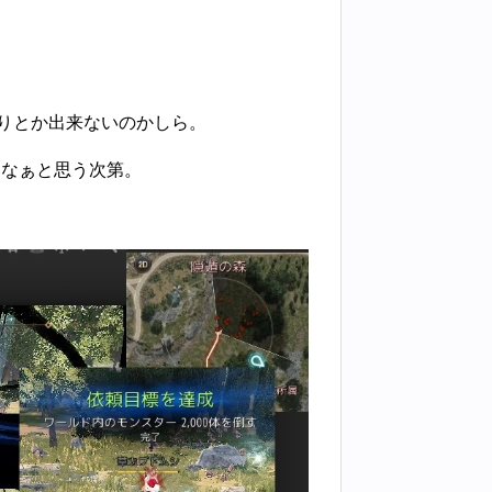
。
売りとか出来ないのかしら。
いなぁと思う次第。