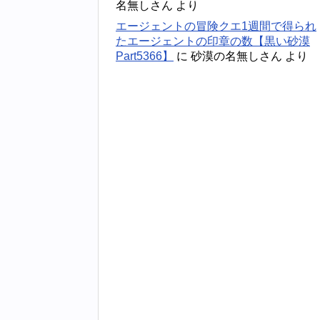
名無しさん
より
エージェントの冒険クエ1週間で得られ
たエージェントの印章の数【黒い砂漠
Part5366】
に
砂漠の名無しさん
より