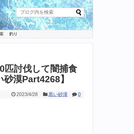
策
釣り
00匹討伐して闇捕食
漠Part4268】
2023/4/28
黒い砂漠
0