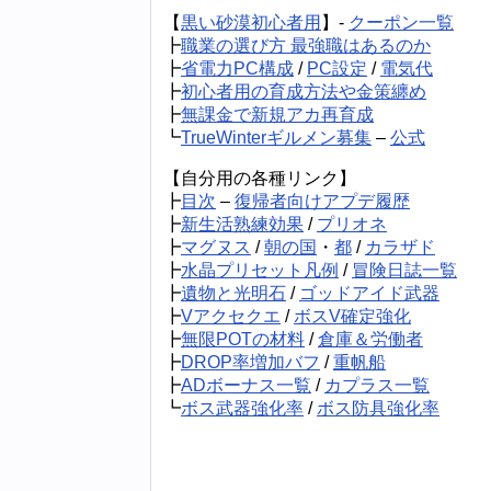
【
黒い砂漠初心者用
】-
クーポン一覧
┣
職業の選び方 最強職はあるのか
┣
省電力PC構成
/
PC設定
/
電気代
┣
初心者用の育成方法や金策纏め
┣
無課金で新規アカ再育成
┗
TrueWinterギルメン募集
–
公式
【自分用の各種リンク】
┣
目次
–
復帰者向けアプデ履歴
┣
新生活熟練効果
/
プリオネ
┣
マグヌス
/
朝の国
・
都
/
カラザド
┣
水晶プリセット凡例
/
冒険日誌一覧
┣
遺物と光明石
/
ゴッドアイド武器
┣
Vアクセクエ
/
ボスV確定強化
┣
無限POTの材料
/
倉庫＆労働者
┣
DROP率増加バフ
/
重帆船
┣
ADボーナス一覧
/
カプラス一覧
┗
ボス武器強化率
/
ボス防具強化率