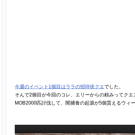
今週のイベント1個目はララの招待状クエ
でした。
そんで2個目が今回のコレ、エリーからの頼みってクエ
MOB2000匹討伐して、闇捕食の起源が5個貰えるウィ