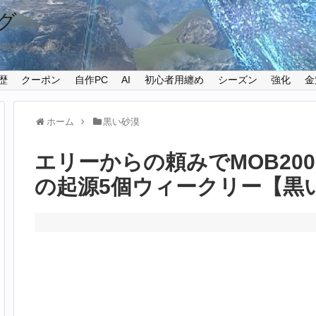
グ
攻略情報を纏めたプレイ日記
歴
クーポン
自作PC
AI
初心者用纏め
シーズン
強化
金
ホーム
黒い砂漠
エリーからの頼みでMOB20
の起源5個ウィークリー【黒い砂