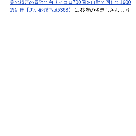
闇の精霊の冒険で白サイコロ700個を自動で回して1600
週到達【黒い砂漠Part5368】
に
砂漠の名無しさん
より