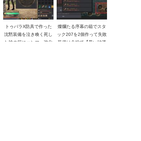
トゥバラX防具で作った
燦爛たる序幕の箱でスタ
沈黙装備を泣き喚く死し
ック207を2個作って失敗
た神の鎧にハンマー強化
装備は全捨て【黒い砂漠
【黒い砂漠Part5221】
Part4888】