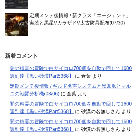
定期メンテ後情報 / 新クラス「エージェント」
実装と黒星VカラザドV太古防具配布(07/30)
新着コメント
闇の精霊の冒険で白サイコロ700個を自動で回して1600
週到達【黒い砂漠Part5368】
に
倉葉
より
定期メンテ後情報 / ギルド名声システムと黒鳳凰とマル
ニの戦闘分析機(08/06)
に
倉葉
より
闇の精霊の冒険で白サイコロ700個を自動で回して1600
週到達【黒い砂漠Part5368】
に
砂漠の名無しさん
より
闇の精霊の冒険で白サイコロ700個を自動で回して1600
週到達【黒い砂漠Part5368】
に
砂漠の名無しさん
より