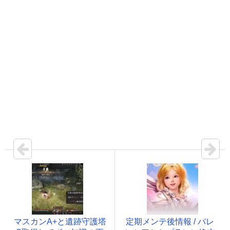
マスカンA+と遺跡守護塔
定期メンテ後情報 / バレ