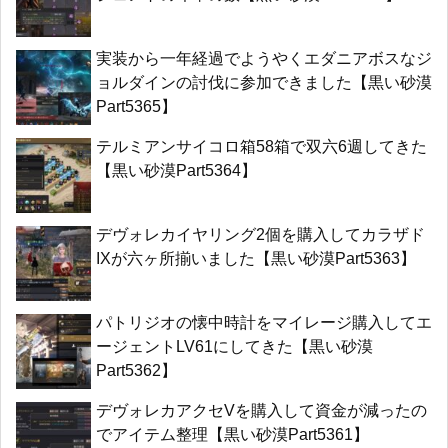
実装から一年経過でようやくエダニアボスなジ
ョルダインの討伐に参加できました【黒い砂漠
Part5365】
テルミアンサイコロ箱58箱で双六6週してきた
【黒い砂漠Part5364】
デヴォレカイヤリング2個を購入してカラザド
IXが六ヶ所揃いました【黒い砂漠Part5363】
パトリジオの懐中時計をマイレージ購入してエ
ージェントLV61にしてきた【黒い砂漠
Part5362】
デヴォレカアクセVを購入して資金が減ったの
でアイテム整理【黒い砂漠Part5361】