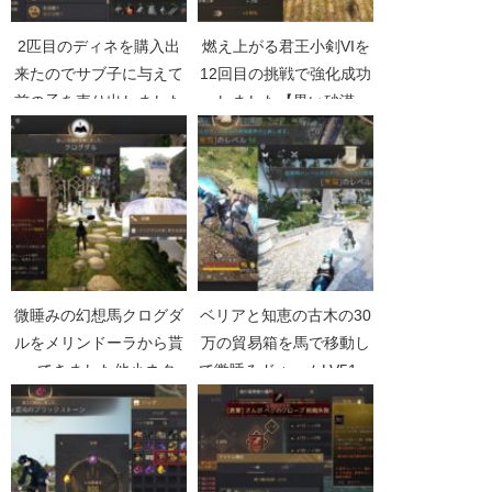
2匹目のディネを購入出
燃え上がる君王小剣VIを
来たのでサブ子に与えて
12回目の挑戦で強化成功
前の子を売り出しました
しました【黒い砂漠
【黒い砂漠Part4501】
Part5153】
微睡みの幻想馬クログダ
ベリアと知恵の古木の30
ルをメリンドーラから貰
万の貿易箱を馬で移動し
ってきました他小ネタ
て微睡みドゥームLV51へ
【黒い砂漠Part5176】
【黒い砂漠Part4827】