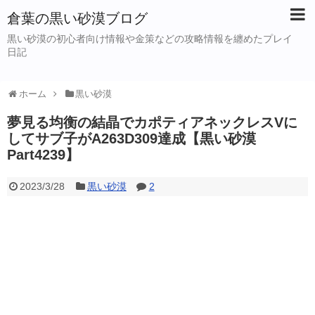
倉葉の黒い砂漠ブログ
黒い砂漠の初心者向け情報や金策などの攻略情報を纏めたプレイ
日記
ホーム
黒い砂漠
夢見る均衡の結晶でカポティアネックレスVに
してサブ子がA263D309達成【黒い砂漠
Part4239】
2023/3/28
黒い砂漠
2