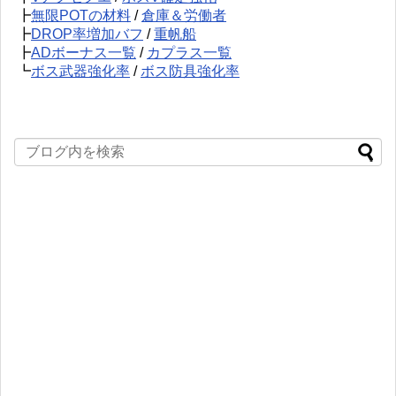
┣
無限POTの材料
/
倉庫＆労働者
┣
DROP率増加バフ
/
重帆船
┣
ADボーナス一覧
/
カプラス一覧
┗
ボス武器強化率
/
ボス防具強化率