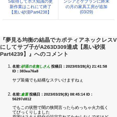
S取得してボス知識の更
ンシアとケプランに終末
新作業はこれにて終了
の月の家具工房が追加
(03/29)
【黒い砂漠Part4238】
『夢見る均衡の結晶でカポティアネックレスV
にしてサブ子がA263D309達成【黒い砂漠
Part4239】』へのコメント
名前:
砂漠の名無しさん
投稿日：2023/03/28(火) 21:41:58
ID：383ea76a8
サブ装備でも結構なステいけますねぇ
名前:
倉葉
投稿日：2023/03/29(水) 08:45:14
ID：
56297d812
でもこの状態で闇の狭間言ったらめっちゃ火力低く
てびっくりしました
原因はスキル特化の設定忘れてたからなんですけど