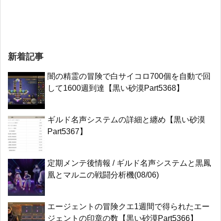
新着記事
闇の精霊の冒険で白サイコロ700個を自動で回
して1600週到達【黒い砂漠Part5368】
ギルド名声システムの詳細と纏め【黒い砂漠
Part5367】
定期メンテ後情報 / ギルド名声システムと黒鳳
凰とマルニの戦闘分析機(08/06)
エージェントの冒険クエ1週間で得られたエー
ジェントの印章の数【黒い砂漠Part5366】