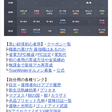
【
黒い砂漠初心者用
】-
クーポン一覧
┣
職業の選び方 最強職はあるのか
┣
省電力PC構成
/
PC設定
/
電気代
┣
初心者用の育成方法や金策纏め
┣
無課金で新規アカ再育成
┗
TrueWinterギルメン募集
–
公式
【自分用の各種リンク】
┣
目次
–
復帰者向けアプデ履歴
┣
新生活熟練効果
/
プリオネ
┣
マグヌス
/
朝の国
・
都
/
カラザド
┣
水晶プリセット凡例
/
冒険日誌一覧
┣
遺物と光明石
/
ゴッドアイド武器
┣
Vアクセクエ
/
ボスV確定強化