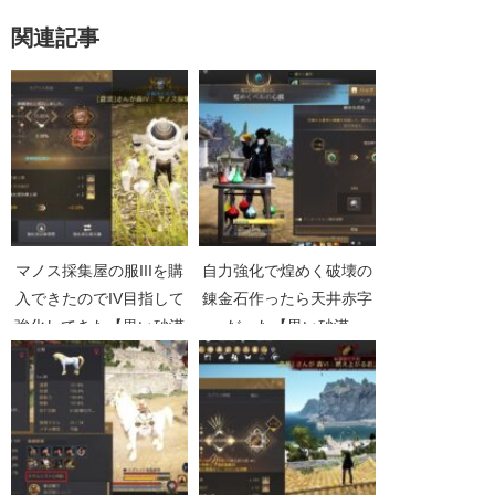
関連記事
マノス採集屋の服IIIを購
自力強化で煌めく破壊の
入できたのでIV目指して
錬金石作ったら天井赤字
強化してきた【黒い砂漠
だった【黒い砂漠
Part4661】
Part5337】